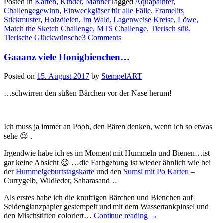
Posted in
Karten
,
Kinder
,
Männer
Tagged
Aquapainter
,
Challengegewinn
,
Einweckgläser für alle Fälle
,
Framelits
Stickmuster
,
Holzdielen
,
Im Wald
,
Lagenweise Kreise
,
Löwe
,
Match the Sketch Challenge
,
MTS Challenge
,
Tierisch süß
,
Tierische Glückwünsche
3 Comments
Gaaanz viele Honigbienchen…
Posted on
15. August 2017
by
StempelART
…schwirren den süßen Bärchen vor der Nase herum!
Ich muss ja immer an Pooh, den Bären denken, wenn ich so etwas
sehe 😉 .
Irgendwie habe ich es im Moment mit Hummeln und Bienen…ist
gar keine Absicht 😉 …die Farbgebung ist wieder ähnlich wie bei
der
Hummelgeburtstagskarte
und den
Sumsi mit Po Karten
–
Currygelb, Wildleder, Saharasand…
Als erstes habe ich die knuffigen Bärchen und Bienchen auf
Seidenglanzpapier gestempelt und mit dem Wassertankpinsel und
„Gaaanz
den Mischstiften coloriert…
Continue reading
→