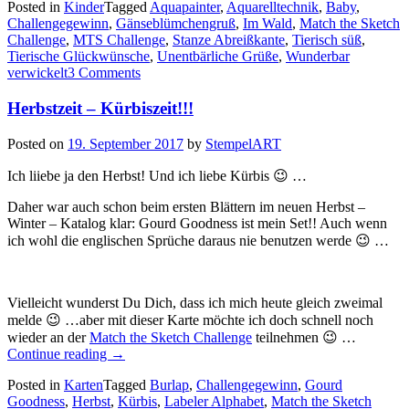
Posted in
Kinder
Tagged
Aquapainter
,
Aquarelltechnik
,
Baby
,
Challengegewinn
,
Gänseblümchengruß
,
Im Wald
,
Match the Sketch
Challenge
,
MTS Challenge
,
Stanze Abreißkante
,
Tierisch süß
,
Tierische Glückwünsche
,
Unentbärliche Grüße
,
Wunderbar
verwickelt
3 Comments
Herbstzeit – Kürbiszeit!!!
Posted on
19. September 2017
by
StempelART
Ich liiebe ja den Herbst! Und ich liebe Kürbis 😉 …
Daher war auch schon beim ersten Blättern im neuen Herbst –
Winter – Katalog klar: Gourd Goodness ist mein Set!! Auch wenn
ich wohl die englischen Sprüche daraus nie benutzen werde 😉 …
Vielleicht wunderst Du Dich, dass ich mich heute gleich zweimal
melde 😉 …aber mit dieser Karte möchte ich doch schnell noch
wieder an der
Match the Sketch Challenge
teilnehmen 😉 …
„Herbstzeit
Continue reading
→
–
Posted in
Karten
Tagged
Burlap
,
Challengegewinn
,
Gourd
Kürbiszeit!!!“
Goodness
,
Herbst
,
Kürbis
,
Labeler Alphabet
,
Match the Sketch