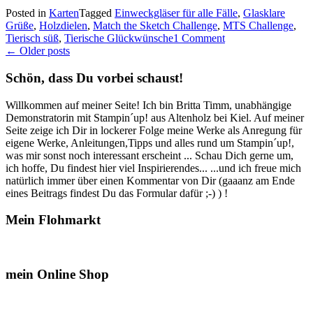
viele
Posted in
Karten
Tagged
Einweckgläser für alle Fälle
,
Glasklare
Honigbienchen…“
Grüße
,
Holzdielen
,
Match the Sketch Challenge
,
MTS Challenge
,
Tierisch süß
,
Tierische Glückwünsche
1 Comment
Posts
←
Older posts
navigation
Schön, dass Du vorbei schaust!
Willkommen auf meiner Seite! Ich bin Britta Timm, unabhängige
Demonstratorin mit Stampin´up! aus Altenholz bei Kiel. Auf meiner
Seite zeige ich Dir in lockerer Folge meine Werke als Anregung für
eigene Werke, Anleitungen,Tipps und alles rund um Stampin´up!,
was mir sonst noch interessant erscheint ... Schau Dich gerne um,
ich hoffe, Du findest hier viel Inspirierendes... ...und ich freue mich
natürlich immer über einen Kommentar von Dir (gaaanz am Ende
eines Beitrags findest Du das Formular dafür ;-) ) !
Mein Flohmarkt
mein Online Shop