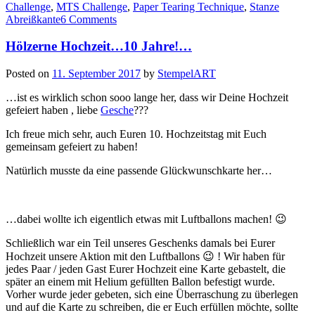
Challenge
,
MTS Challenge
,
Paper Tearing Technique
,
Stanze
Abreißkante
6 Comments
Hölzerne Hochzeit…10 Jahre!…
Posted on
11. September 2017
by
StempelART
…ist es wirklich schon sooo lange her, dass wir Deine Hochzeit
gefeiert haben , liebe
Gesche
???
Ich freue mich sehr, auch Euren 10. Hochzeitstag mit Euch
gemeinsam gefeiert zu haben!
Natürlich musste da eine passende Glückwunschkarte her…
…dabei wollte ich eigentlich etwas mit Luftballons machen! 😉
Schließlich war ein Teil unseres Geschenks damals bei Eurer
Hochzeit unsere Aktion mit den Luftballons 😉 ! Wir haben für
jedes Paar / jeden Gast Eurer Hochzeit eine Karte gebastelt, die
später an einem mit Helium gefüllten Ballon befestigt wurde.
Vorher wurde jeder gebeten, sich eine Überraschung zu überlegen
und auf die Karte zu schreiben, die er Euch erfüllen möchte, sollte