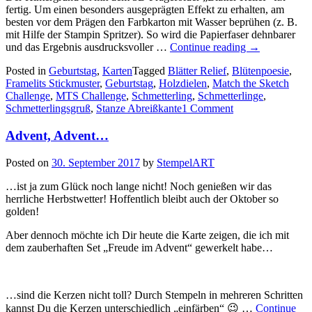
fertig. Um einen besonders ausgeprägten Effekt zu erhalten, am
besten vor dem Prägen den Farbkarton mit Wasser beprühen (z. B.
mit Hilfe der Stampin Spritzer). So wird die Papierfaser dehnbarer
„Für
und das Ergebnis ausdrucksvoller …
Continue reading
→
Schmetterlin
Posted in
Geburtstag
,
Karten
Tagged
Blätter Relief
,
Blütenpoesie
,
Framelits Stickmuster
,
Geburtstag
,
Holzdielen
,
Match the Sketch
Challenge
,
MTS Challenge
,
Schmetterling
,
Schmetterlinge
,
Schmetterlingsgruß
,
Stanze Abreißkante
1 Comment
Advent, Advent…
Posted on
30. September 2017
by
StempelART
…ist ja zum Glück noch lange nicht! Noch genießen wir das
herrliche Herbstwetter! Hoffentlich bleibt auch der Oktober so
golden!
Aber dennoch möchte ich Dir heute die Karte zeigen, die ich mit
dem zauberhaften Set „Freude im Advent“ gewerkelt habe…
…sind die Kerzen nicht toll? Durch Stempeln in mehreren Schritten
kannst Du die Kerzen unterschiedlich „einfärben“ 😉 …
Continue