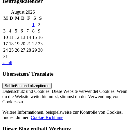
Beitragskalender
August 2026
M
D
M
D
F
S
S
1
2
3
4
5
6
7
8
9
10
11
12
13
14
15
16
17
18
19
20
21
22
23
24
25
26
27
28
29
30
31
« Juli
Übersetzen/ Translate
Datenschutz und Cookies: Diese Website verwendet Cookies. Wenn
du die Website weiterhin nutzt, stimmst du der Verwendung von
Cookies zu.
Weitere Informationen, beispielsweise zur Kontrolle von Cookies,
findest du hier:
Cookie-Richtlinie
Dieser Blog enthält Werbung