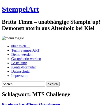
StempelArt
Britta Timm – unabhängige Stampin´up!
Demonstratorin aus Altenholz bei Kiel
über mich…
Team StempelART
Demo werden
Gastgeberin werden
Bestellung
Kontaktformular
Datenschutz
Impressum
Schlagwort:
MTS Challenge
So einen knuffigen Osterhasen…