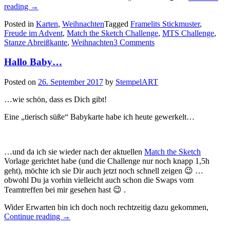
„Advent,
reading
→
Advent…“
Posted in
Karten
,
Weihnachten
Tagged
Framelits Stickmuster
,
Freude im Advent
,
Match the Sketch Challenge
,
MTS Challenge
,
Stanze Abreißkante
,
Weihnachten
3 Comments
Hallo Baby…
Posted on
26. September 2017
by
StempelART
…wie schön, dass es Dich gibt!
Eine „tierisch süße“ Babykarte habe ich heute gewerkelt…
…und da ich sie wieder nach der aktuellen
Match the Sketch
Vorlage gerichtet habe (und die Challenge nur noch knapp 1,5h
geht), möchte ich sie Dir auch jetzt noch schnell zeigen 😉 …
obwohl Du ja vorhin vielleicht auch schon die Swaps vom
Teamtreffen bei mir gesehen hast 😉 .
Wider Erwarten bin ich doch noch rechtzeitig dazu gekommen,
„Hallo
Continue reading
→
Baby…“