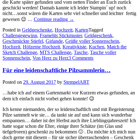
die Karte später gefunden und vom netten Finder an Euch zurück
geschickt werden! Damals kannte ich leider Stampin´ up! noch
nicht…sonst wären die Karten sehr viel schneller und leichter fertig
„Hölzerne
gewesen 😉 …
Continue reading
→
Hochzeit…
Posted in
Geldgeschenke
,
Hochzeit
10
,
Karten
Tagged
Challengegewinn
,
Framelits Stickmuster
Jahre!…“
,
Geldgeschenk
,
Geschmückte Stiefel
,
Girlande
,
Grüße voller Sonnenschein
,
Hochzeit
,
Hölzerne Hochzeit
,
Kreativkiste
,
Kuchen
,
Match the
Sketch Challenge
,
MTS Challenge
,
Tasche
,
Tasche voller
Sonnenschein
,
Von Herz zu Herz
3 Comments
Für eine leidenschaftliche Pilzsammlerin…
Posted on
29. August 2017
by
StempelART
…habe ich auf einem Gartenmarkt vor Kurzem etwas gefunden, an
dem ich einfach nicht vorbei gehen konnte! 😉
Ich kenne niemanden, der so leidenschaftlich und mit Begeisterung
Pilze sammelt wie sie… da tankt sie auf und kann sich wunderbar
entspannen… daher ist der Herbst auch ihre Lieblingsjahreszeit! Ich
hatte sogar schon die Ehre, einige ihrer Schätze (im Glas und
tiefgefroren) geschenkt zu bekommen 🙂 . Da möchte ich mich nun
doch gerne mit diesem – für sie sicher überraschenden – Geschenk