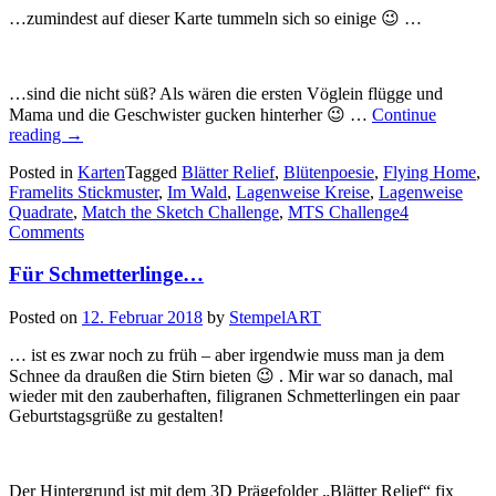
…zumindest auf dieser Karte tummeln sich so einige 😉 …
…sind die nicht süß? Als wären die ersten Vöglein flügge und
Mama und die Geschwister gucken hinterher 😉 …
Continue
„Alle
reading
→
Vögel
Posted in
Karten
Tagged
Blätter Relief
,
Blütenpoesie
,
Flying Home
,
sind
Framelits Stickmuster
,
Im Wald
,
Lagenweise Kreise
,
Lagenweise
schon
Quadrate
,
Match the Sketch Challenge
,
MTS Challenge
4
da…“
Comments
Für Schmetterlinge…
Posted on
12. Februar 2018
by
StempelART
… ist es zwar noch zu früh – aber irgendwie muss man ja dem
Schnee da draußen die Stirn bieten 😉 . Mir war so danach, mal
wieder mit den zauberhaften, filigranen Schmetterlingen ein paar
Geburtstagsgrüße zu gestalten!
Der Hintergrund ist mit dem 3D Prägefolder „Blätter Relief“ fix