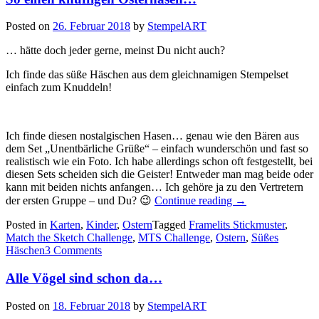
Posted on
26. Februar 2018
by
StempelART
… hätte doch jeder gerne, meinst Du nicht auch?
Ich finde das süße Häschen aus dem gleichnamigen Stempelset
einfach zum Knuddeln!
Ich finde diesen nostalgischen Hasen… genau wie den Bären aus
dem Set „Unentbärliche Grüße“ – einfach wunderschön und fast so
realistisch wie ein Foto. Ich habe allerdings schon oft festgestellt, bei
diesen Sets scheiden sich die Geister! Entweder man mag beide oder
kann mit beiden nichts anfangen… Ich gehöre ja zu den Vertretern
„So
der ersten Gruppe – und Du? 😉
Continue reading
→
einen
Posted in
Karten
,
Kinder
,
Ostern
Tagged
Framelits Stickmuster
knuffigen
,
Match the Sketch Challenge
,
MTS Challenge
,
Ostern
Osterhasen…“
,
Süßes
Häschen
3 Comments
Alle Vögel sind schon da…
Posted on
18. Februar 2018
by
StempelART