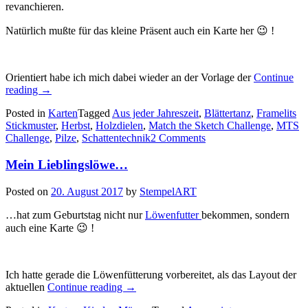
revanchieren.
Natürlich mußte für das kleine Präsent auch ein Karte her 😉 !
Orientiert habe ich mich dabei wieder an der Vorlage der
Continue
„Für
reading
→
eine
Posted in
Karten
Tagged
Aus jeder Jahreszeit
,
Blättertanz
,
Framelits
leidenschaftliche
Stickmuster
,
Herbst
,
Holzdielen
,
Match the Sketch Challenge
,
MTS
Pilzsammlerin…“
Challenge
,
Pilze
,
Schattentechnik
2 Comments
Mein Lieblingslöwe…
Posted on
20. August 2017
by
StempelART
…hat zum Geburtstag nicht nur
Löwenfutter
bekommen, sondern
auch eine Karte 😉 !
Ich hatte gerade die Löwenfütterung vorbereitet, als das Layout der
„Mein
aktuellen
Continue reading
→
Lieblingslöwe…“