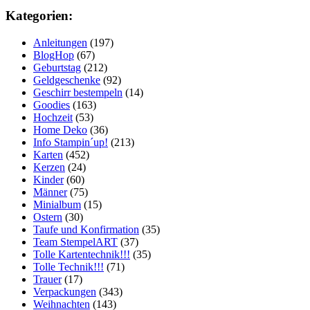
Kategorien:
Anleitungen
(197)
BlogHop
(67)
Geburtstag
(212)
Geldgeschenke
(92)
Geschirr bestempeln
(14)
Goodies
(163)
Hochzeit
(53)
Home Deko
(36)
Info Stampin´up!
(213)
Karten
(452)
Kerzen
(24)
Kinder
(60)
Männer
(75)
Minialbum
(15)
Ostern
(30)
Taufe und Konfirmation
(35)
Team StempelART
(37)
Tolle Kartentechnik!!!
(35)
Tolle Technik!!!
(71)
Trauer
(17)
Verpackungen
(343)
Weihnachten
(143)