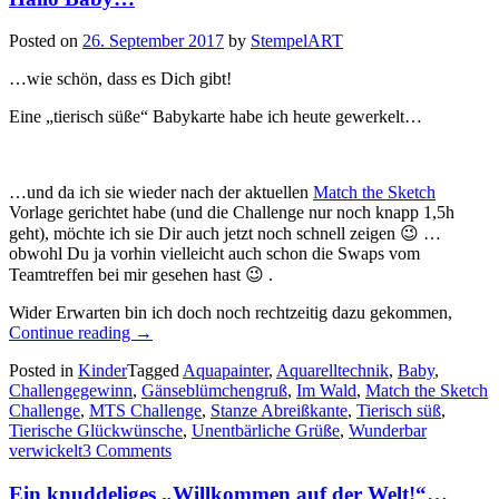
Posted on
26. September 2017
by
StempelART
…wie schön, dass es Dich gibt!
Eine „tierisch süße“ Babykarte habe ich heute gewerkelt…
…und da ich sie wieder nach der aktuellen
Match the Sketch
Vorlage gerichtet habe (und die Challenge nur noch knapp 1,5h
geht), möchte ich sie Dir auch jetzt noch schnell zeigen 😉 …
obwohl Du ja vorhin vielleicht auch schon die Swaps vom
Teamtreffen bei mir gesehen hast 😉 .
Wider Erwarten bin ich doch noch rechtzeitig dazu gekommen,
„Hallo
Continue reading
→
Baby…“
Posted in
Kinder
Tagged
Aquapainter
,
Aquarelltechnik
,
Baby
,
Challengegewinn
,
Gänseblümchengruß
,
Im Wald
,
Match the Sketch
Challenge
,
MTS Challenge
,
Stanze Abreißkante
,
Tierisch süß
,
Tierische Glückwünsche
,
Unentbärliche Grüße
,
Wunderbar
verwickelt
3 Comments
Ein knuddeliges „Willkommen auf der Welt!“…