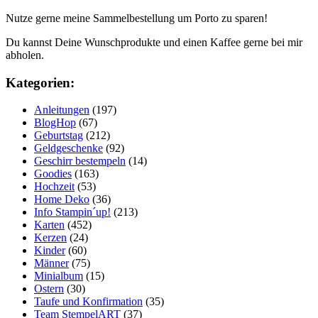
Nutze gerne meine Sammelbestellung um Porto zu sparen!
Du kannst Deine Wunschprodukte und einen Kaffee gerne bei mir
abholen.
Kategorien:
Anleitungen
(197)
BlogHop
(67)
Geburtstag
(212)
Geldgeschenke
(92)
Geschirr bestempeln
(14)
Goodies
(163)
Hochzeit
(53)
Home Deko
(36)
Info Stampin´up!
(213)
Karten
(452)
Kerzen
(24)
Kinder
(60)
Männer
(75)
Minialbum
(15)
Ostern
(30)
Taufe und Konfirmation
(35)
Team StempelART
(37)