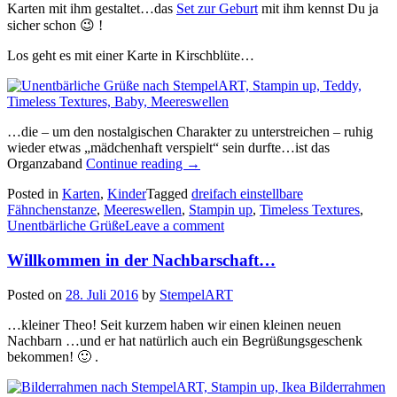
Karten mit ihm gestaltet…das
Set zur Geburt
mit ihm kennst Du ja
sicher schon 😉 !
Los geht es mit einer Karte in Kirschblüte…
…die – um den nostalgischen Charakter zu unterstreichen – ruhig
wieder etwas „mädchenhaft verspielt“ sein durfte…ist das
„Babykarten
Organzaband
Continue reading
→
mit
Posted in
Karten
,
Kinder
Tagged
dreifach einstellbare
Teddybär…“
Fähnchenstanze
,
Meereswellen
,
Stampin up
,
Timeless Textures
,
Unentbärliche Grüße
Leave a comment
Willkommen in der Nachbarschaft…
Posted on
28. Juli 2016
by
StempelART
…kleiner Theo! Seit kurzem haben wir einen kleinen neuen
Nachbarn …und er hat natürlich auch ein Begrüßungsgeschenk
bekommen! 🙂 .