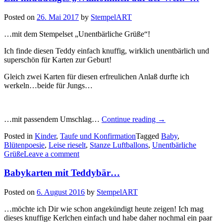
Posted on
26. Mai 2017
by
StempelART
…mit dem Stempelset „Unentbärliche Grüße“!
Ich finde diesen Teddy einfach knuffig, wirklich unentbärlich und
superschön für Karten zur Geburt!
Gleich zwei Karten für diesen erfreulichen Anlaß durfte ich
werkeln…beide für Jungs…
„Ein
…mit passendem Umschlag…
Continue reading
→
knuddeliges
Posted in
Kinder
,
Taufe und Konfirmation
Tagged
Baby
,
„Willkommen
Blütenpoesie
,
Leise rieselt
,
Stanze Luftballons
,
Unentbärliche
auf
Grüße
Leave a comment
der
Welt!“…“
Babykarten mit Teddybär…
Posted on
6. August 2016
by
StempelART
…möchte ich Dir wie schon angekündigt heute zeigen! Ich mag
dieses knuffige Kerlchen einfach und habe daher nochmal ein paar