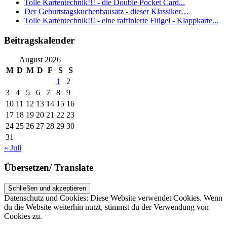
Tolle Kartentechnik!!! - die Double Pocket Card...
Der Geburtstagskuchenbausatz - dieser Klassiker…
Tolle Kartentechnik!!! - eine raffinierte Flügel - Klappkarte...
Beitragskalender
August 2026
M
D
M
D
F
S
S
1
2
3
4
5
6
7
8
9
10
11
12
13
14
15
16
17
18
19
20
21
22
23
24
25
26
27
28
29
30
31
« Juli
Übersetzen/ Translate
Datenschutz und Cookies: Diese Website verwendet Cookies. Wenn
du die Website weiterhin nutzt, stimmst du der Verwendung von
Cookies zu.