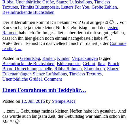
Der Bilderrahmen kommt Dir bekannt vor? Gut aufgepaßt 😉 …vor
Kurzem hatte ja mein kleiner Neffe Geburtstag – und den
ersten
Rahmen
habe ich für ihn gestaltet…aber der hat mir so gut gefallen,
dass ich ihn hier gleich noch einmal nachgebastelt habe 😉 .
Außerdem – kennst Du das vielleicht auch? – dauert ja der
Continue
„Willkommen
reading
→
in
Posted in
Geburtstag
,
Karten
,
Kinder
,
Verpackungen
Tagged
der
Beeindruckende Buchstaben
,
Blütenpoesie
,
Geburt
,
Ikea
,
Punch
Nachbarschaft…“
Board Umrechnungstabelle
,
Ribba Rahmen
,
Stampin up
,
Stanze
Etikettanhänger
,
Stanze Luftballons
,
Timeless Textures
,
Unentbärliche Grüße
1 Comment
Einen Fotorahmen mit Teddybär…
Posted on
12. Juli 2016
by
StempelART
…zum 1. Geburtstag meines kleinen Neffen habe ich gestaltet…und
das wurde auch langsam Zeit, der Geburtstag war nämlich schon im
Mai!!! 😉