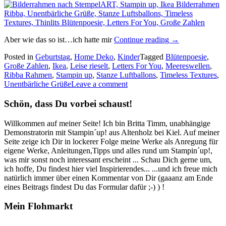
„Einen
Aber wie das so ist…ich hatte mir
Continue reading
→
Fotorahmen
Posted in
Geburtstag
,
Home Deko
,
Kinder
Tagged
Blütenpoesie
,
mit
Große Zahlen
,
Ikea
,
Leise rieselt
,
Letters For You
,
Meereswellen
,
Teddybär…“
Ribba Rahmen
,
Stampin up
,
Stanze Luftballons
,
Timeless Textures
,
Unentbärliche Grüße
Leave a comment
Schön, dass Du vorbei schaust!
Willkommen auf meiner Seite! Ich bin Britta Timm, unabhängige
Demonstratorin mit Stampin´up! aus Altenholz bei Kiel. Auf meiner
Seite zeige ich Dir in lockerer Folge meine Werke als Anregung für
eigene Werke, Anleitungen,Tipps und alles rund um Stampin´up!,
was mir sonst noch interessant erscheint ... Schau Dich gerne um,
ich hoffe, Du findest hier viel Inspirierendes... ...und ich freue mich
natürlich immer über einen Kommentar von Dir (gaaanz am Ende
eines Beitrags findest Du das Formular dafür ;-) ) !
Mein Flohmarkt