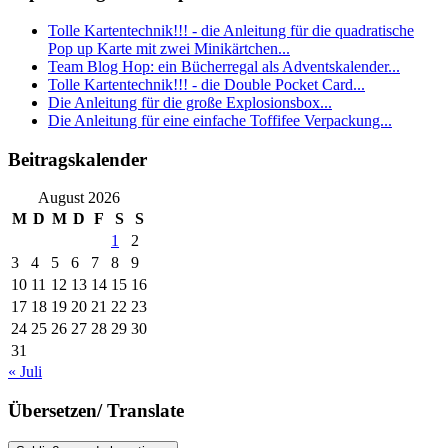
Tolle Kartentechnik!!! - die Anleitung für die quadratische
Pop up Karte mit zwei Minikärtchen...
Team Blog Hop: ein Bücherregal als Adventskalender...
Tolle Kartentechnik!!! - die Double Pocket Card...
Die Anleitung für die große Explosionsbox...
Die Anleitung für eine einfache Toffifee Verpackung...
Beitragskalender
August 2026
M
D
M
D
F
S
S
1
2
3
4
5
6
7
8
9
10
11
12
13
14
15
16
17
18
19
20
21
22
23
24
25
26
27
28
29
30
31
« Juli
Übersetzen/ Translate