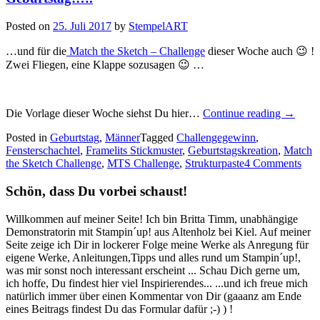
Posted on
25. Juli 2017
by
StempelART
…und für die
Match the Sketch – Challenge
dieser Woche auch 😉 !
Zwei Fliegen, eine Klappe sozusagen 😉 …
„Eine
Die Vorlage dieser Woche siehst Du hier…
Continue reading
→
besonde
Posted in
Geburtstag
,
Männer
Tagged
Challengegewinn
,
Kreatio
Fensterschachtel
,
Framelits Stickmuster
,
Geburtstagskreation
,
Match
für
the Sketch Challenge
,
MTS Challenge
,
Strukturpaste
4 Comments
Dich
zum
Schön, dass Du vorbei schaust!
Geburts
Willkommen auf meiner Seite! Ich bin Britta Timm, unabhängige
Demonstratorin mit Stampin´up! aus Altenholz bei Kiel. Auf meiner
Seite zeige ich Dir in lockerer Folge meine Werke als Anregung für
eigene Werke, Anleitungen,Tipps und alles rund um Stampin´up!,
was mir sonst noch interessant erscheint ... Schau Dich gerne um,
ich hoffe, Du findest hier viel Inspirierendes... ...und ich freue mich
natürlich immer über einen Kommentar von Dir (gaaanz am Ende
eines Beitrags findest Du das Formular dafür ;-) ) !