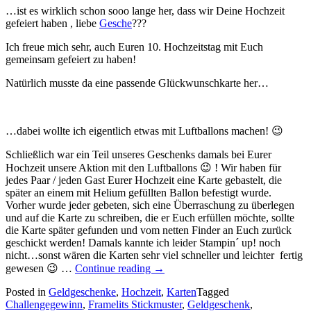
…ist es wirklich schon sooo lange her, dass wir Deine Hochzeit
gefeiert haben , liebe
Gesche
???
Ich freue mich sehr, auch Euren 10. Hochzeitstag mit Euch
gemeinsam gefeiert zu haben!
Natürlich musste da eine passende Glückwunschkarte her…
…dabei wollte ich eigentlich etwas mit Luftballons machen! 😉
Schließlich war ein Teil unseres Geschenks damals bei Eurer
Hochzeit unsere Aktion mit den Luftballons 😉 ! Wir haben für
jedes Paar / jeden Gast Eurer Hochzeit eine Karte gebastelt, die
später an einem mit Helium gefüllten Ballon befestigt wurde.
Vorher wurde jeder gebeten, sich eine Überraschung zu überlegen
und auf die Karte zu schreiben, die er Euch erfüllen möchte, sollte
die Karte später gefunden und vom netten Finder an Euch zurück
geschickt werden! Damals kannte ich leider Stampin´ up! noch
nicht…sonst wären die Karten sehr viel schneller und leichter fertig
„Hölzerne
gewesen 😉 …
Continue reading
→
Hochzeit…
Posted in
Geldgeschenke
,
Hochzeit
10
,
Karten
Tagged
Challengegewinn
,
Framelits Stickmuster
Jahre!…“
,
Geldgeschenk
,