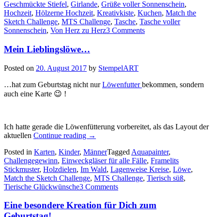
Geschmückte Stiefel
,
Girlande
,
Grüße voller Sonnenschein
,
Hochzeit
,
Hölzerne Hochzeit
,
Kreativkiste
,
Kuchen
,
Match the
Sketch Challenge
,
MTS Challenge
,
Tasche
,
Tasche voller
Sonnenschein
,
Von Herz zu Herz
3 Comments
Mein Lieblingslöwe…
Posted on
20. August 2017
by
StempelART
…hat zum Geburtstag nicht nur
Löwenfutter
bekommen, sondern
auch eine Karte 😉 !
Ich hatte gerade die Löwenfütterung vorbereitet, als das Layout der
„Mein
aktuellen
Continue reading
→
Lieblingslöwe…“
Posted in
Karten
,
Kinder
,
Männer
Tagged
Aquapainter
,
Challengegewinn
,
Einweckgläser für alle Fälle
,
Framelits
Stickmuster
,
Holzdielen
,
Im Wald
,
Lagenweise Kreise
,
Löwe
,
Match the Sketch Challenge
,
MTS Challenge
,
Tierisch süß
,
Tierische Glückwünsche
3 Comments
Eine besondere Kreation für Dich zum
Geburtstag!….