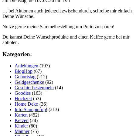
am Dienstag, den 07.07.26 um 19h
… bei Aktionen auch jederzeit zwischendurch, schreibe mir einfach
Deine Wünsche!
Nutze gerne meine Sammelbestellung um Porto zu sparen!
Du kannst Deine Wunschprodukte und einen Kaffee gerne bei mir
abholen.
Kategorien:
Anleitungen
(197)
BlogHop
(67)
Geburtstag
(212)
Geldgeschenke
(92)
Geschirr bestempeln
(14)
Goodies
(163)
Hochzeit
(53)
Home Deko
(36)
Info Stampin´up!
(213)
Karten
(452)
Kerzen
(24)
Kinder
(60)
Männer
(75)