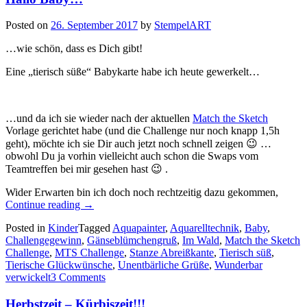
Posted on
26. September 2017
by
StempelART
…wie schön, dass es Dich gibt!
Eine „tierisch süße“ Babykarte habe ich heute gewerkelt…
…und da ich sie wieder nach der aktuellen
Match the Sketch
Vorlage gerichtet habe (und die Challenge nur noch knapp 1,5h
geht), möchte ich sie Dir auch jetzt noch schnell zeigen 😉 …
obwohl Du ja vorhin vielleicht auch schon die Swaps vom
Teamtreffen bei mir gesehen hast 😉 .
Wider Erwarten bin ich doch noch rechtzeitig dazu gekommen,
„Hallo
Continue reading
→
Baby…“
Posted in
Kinder
Tagged
Aquapainter
,
Aquarelltechnik
,
Baby
,
Challengegewinn
,
Gänseblümchengruß
,
Im Wald
,
Match the Sketch
Challenge
,
MTS Challenge
,
Stanze Abreißkante
,
Tierisch süß
,
Tierische Glückwünsche
,
Unentbärliche Grüße
,
Wunderbar
verwickelt
3 Comments
Herbstzeit – Kürbiszeit!!!