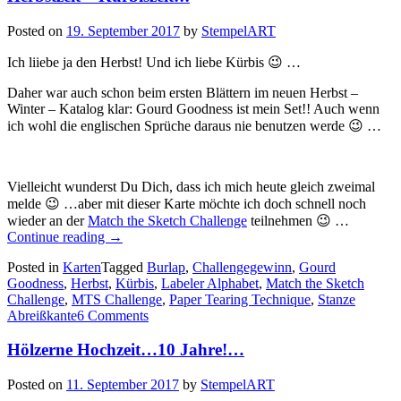
Posted on
19. September 2017
by
StempelART
Ich liiebe ja den Herbst! Und ich liebe Kürbis 😉 …
Daher war auch schon beim ersten Blättern im neuen Herbst –
Winter – Katalog klar: Gourd Goodness ist mein Set!! Auch wenn
ich wohl die englischen Sprüche daraus nie benutzen werde 😉 …
Vielleicht wunderst Du Dich, dass ich mich heute gleich zweimal
melde 😉 …aber mit dieser Karte möchte ich doch schnell noch
wieder an der
Match the Sketch Challenge
teilnehmen 😉 …
„Herbstzeit
Continue reading
→
–
Posted in
Karten
Tagged
Burlap
,
Challengegewinn
,
Gourd
Kürbiszeit!!!“
Goodness
,
Herbst
,
Kürbis
,
Labeler Alphabet
,
Match the Sketch
Challenge
,
MTS Challenge
,
Paper Tearing Technique
,
Stanze
Abreißkante
6 Comments
Hölzerne Hochzeit…10 Jahre!…
Posted on
11. September 2017
by
StempelART