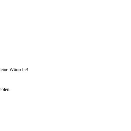
 Deine Wünsche!
holen.