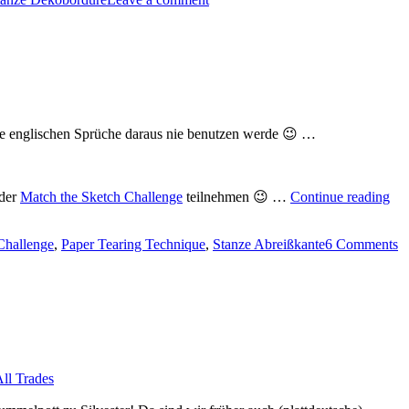
ie englischen Sprüche daraus nie benutzen werde 😉 …
„He
 der
Match the Sketch Challenge
teilnehmen 😉 …
Continue reading
–
Kür
hallenge
,
Paper Tearing Technique
,
Stanze Abreißkante
6 Comments