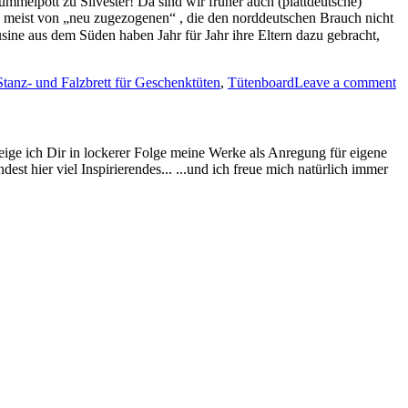
mmelpott zu Silvester! Da sind wir früher auch (plattdeutsche)
eist von „neu zugezogenen“ , die den norddeutschen Brauch nicht
sine aus dem Süden haben Jahr für Jahr ihre Eltern dazu gebracht,
Stanz- und Falzbrett für Geschenktüten
,
Tütenboard
Leave a comment
eige ich Dir in lockerer Folge meine Werke als Anregung für eigene
st hier viel Inspirierendes... ...und ich freue mich natürlich immer