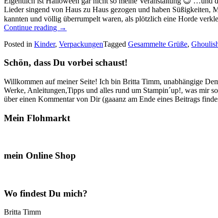
Eigentlich ist Halloween gar nicht so meine Veranstaltung 😉 …und di
Lieder singend von Haus zu Haus gezogen und haben Süßigkeiten, M
kannten und völlig überrumpelt waren, als plötzlich eine Horde verkl
„Eine
Continue reading
→
Tüte
Posted in
Kinder
,
Verpackungen
Tagged
Gesammelte Grüße
,
Ghoulis
voller
Vampire…“
Schön, dass Du vorbei schaust!
Willkommen auf meiner Seite! Ich bin Britta Timm, unabhängige Demon
Werke, Anleitungen,Tipps und alles rund um Stampin´up!, was mir sonst
über einen Kommentar von Dir (gaaanz am Ende eines Beitrags findest
Mein Flohmarkt
mein Online Shop
Wo findest Du mich?
Britta Timm