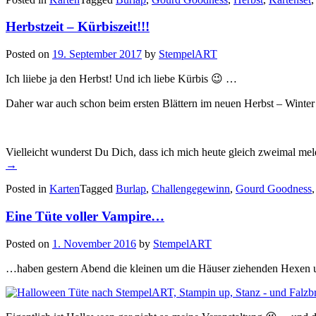
der
Pizzaschac
Herbstzeit – Kürbiszeit!!!
Posted on
19. September 2017
by
StempelART
Ich liiebe ja den Herbst! Und ich liebe Kürbis 😉 …
Daher war auch schon beim ersten Blättern im neuen Herbst – Winte
Vielleicht wunderst Du Dich, dass ich mich heute gleich zweimal me
→
Posted in
Karten
Tagged
Burlap
,
Challengegewinn
,
Gourd Goodness
Eine Tüte voller Vampire…
Posted on
1. November 2016
by
StempelART
…haben gestern Abend die kleinen um die Häuser ziehenden Hexen 