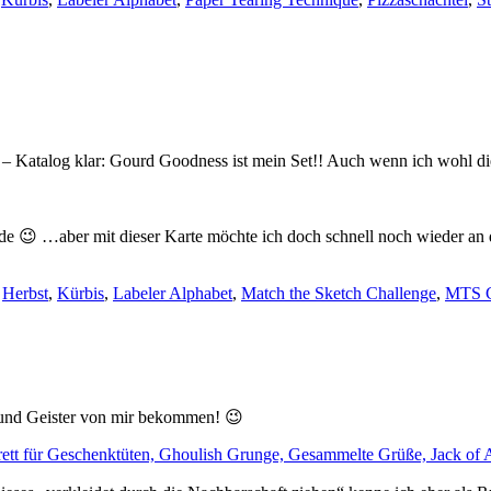
htel…“
r – Katalog klar: Gourd Goodness ist mein Set!! Auch wenn ich wohl d
lde 😉 …aber mit dieser Karte möchte ich doch schnell noch wieder an
,
Herbst
,
Kürbis
,
Labeler Alphabet
,
Match the Sketch Challenge
,
MTS C
und Geister von mir bekommen! 😉