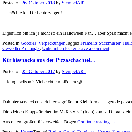
Posted on
26. Oktober 2018
by
StempelART
… möchte ich Dir heute zeigen!
Eigentlich bin ich ja nicht so ein Halloween Fan… aber Spaß macht 
Posted in
Goodies
,
Verpackungen
Tagged
Framelits Stickmuster
,
Hall
Gewellter Anhänger
,
Unheimlich lecker
Leave a comment
Kürbissnacks aus der Pizzaschachtel…
Posted on
25. Oktober 2017
by
StempelART
…klingt seltsam? Vielleicht ein bißchen 😉 …
Dahinter verstecken sich Herbstgrüße im Kleinformat… gerade passend
Die kleinen Klappkärtchen im Maß 3 x 3 “ (Inch) kannst Du ganz einf
„Kürbissna
Aus einem großen flüsterweißen Bogen
Continue reading
→
aus
Posted in
Karten
Tagged
Burlap
,
Gourd Goodness
,
Herbst
,
Kartenset