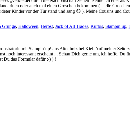
eses „verkleidet durch die Nachbarschaft ziehen“ kenne ich eher als Ru
andarinen oder auch mal einen Groschen bekommen (… die Groschen m
eideter Kinder vor der Tür stand und sang 😉 ). Meine Cousins und Cou
h Grunge
,
Halloween
,
Herbst
,
Jack of All Trades
,
Kürbis
,
Stampin up
,
stratorin mit Stampin´up! aus Altenholz bei Kiel. Auf meiner Seite z
 noch interessant erscheint ... Schau Dich gerne um, ich hoffe, Du finde
 Du das Formular dafür ;-) ) !