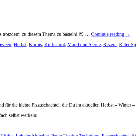
„Klei
es trotzdem, zu diesem Thema zu basteln! 😉 …
Continue reading
→
Hall
oween
,
Herbst
,
Kürbis
,
Kürbisbrot
,
Mond und Sterne
,
Rezept
,
Ritter S
Good
 für die kleine Pizzaschachtel, die Du im aktuellen Herbst – Winter – 
ach selbst werkeln:
cks
,
Kürbis
,
Labeler Alphabet
,
Paper Tearing Technique
,
Pizzaschachtel
,
S