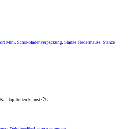
ne
oween
port Mini
ies…“
,
Schokoladenverpackung
,
Stanze Fledermäuse
,
Stanze
Katalog finden kannst 🙂 .
tanze Dekobordüre
Leave a comment