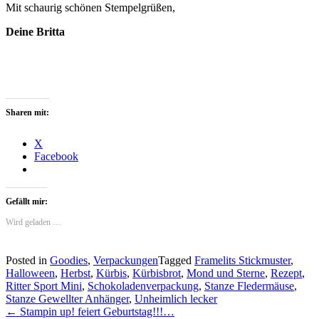
Mit schaurig schönen Stempelgrüßen,
Deine Britta
Sharen mit:
X
Facebook
Gefällt mir:
Wird geladen …
Posted in
Goodies
,
Verpackungen
Tagged
Framelits Stickmuster
,
Halloween
,
Herbst
,
Kürbis
,
Kürbisbrot
,
Mond und Sterne
,
Rezept
,
Ritter Sport Mini
,
Schokoladenverpackung
,
Stanze Fledermäuse
,
Stanze Gewellter Anhänger
,
Unheimlich lecker
Post
←
Stampin up! feiert Geburtstag!!!…