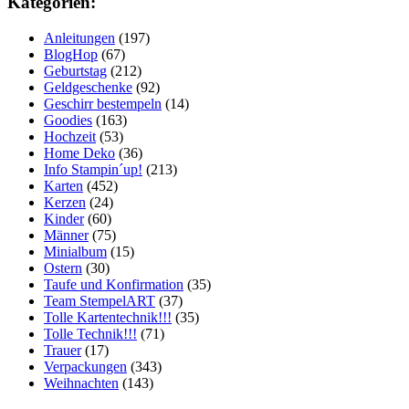
Kategorien:
Anleitungen
(197)
BlogHop
(67)
Geburtstag
(212)
Geldgeschenke
(92)
Geschirr bestempeln
(14)
Goodies
(163)
Hochzeit
(53)
Home Deko
(36)
Info Stampin´up!
(213)
Karten
(452)
Kerzen
(24)
Kinder
(60)
Männer
(75)
Minialbum
(15)
Ostern
(30)
Taufe und Konfirmation
(35)
Team StempelART
(37)
Tolle Kartentechnik!!!
(35)
Tolle Technik!!!
(71)
Trauer
(17)
Verpackungen
(343)
Weihnachten
(143)