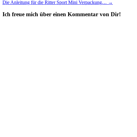
Die Anleitung für die Ritter Sport Mini Verpackung…
→
navigation
Ich freue mich über einen Kommentar von Dir!