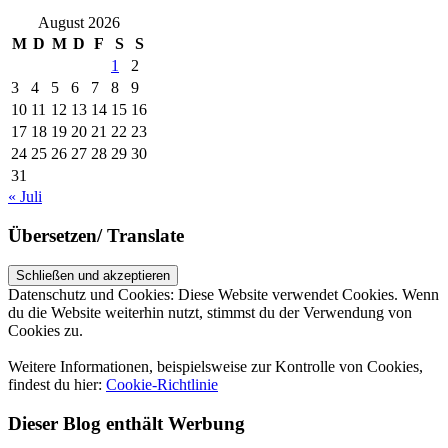
August 2026
M
D
M
D
F
S
S
1
2
3
4
5
6
7
8
9
10
11
12
13
14
15
16
17
18
19
20
21
22
23
24
25
26
27
28
29
30
31
« Juli
Übersetzen/ Translate
Datenschutz und Cookies: Diese Website verwendet Cookies. Wenn
du die Website weiterhin nutzt, stimmst du der Verwendung von
Cookies zu.
Weitere Informationen, beispielsweise zur Kontrolle von Cookies,
findest du hier:
Cookie-Richtlinie
Dieser Blog enthält Werbung