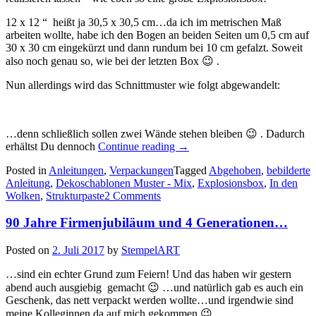
12 x 12 “ heißt ja 30,5 x 30,5 cm…da ich im metrischen Maß
arbeiten wollte, habe ich den Bogen an beiden Seiten um 0,5 cm auf
30 x 30 cm eingekürzt und dann rundum bei 10 cm gefalzt. Soweit
also noch genau so, wie bei der letzten Box 😉 .
Nun allerdings wird das Schnittmuster wie folgt abgewandelt:
…denn schließlich sollen zwei Wände stehen bleiben 😉 . Dadurch
„Die
erhältst Du dennoch
Continue reading
→
Anleitung
Posted in
Anleitungen
,
Verpackungen
Tagged
Abgehoben
,
bebilderte
für
Anleitung
,
Dekoschablonen Muster - Mix
,
Explosionsbox
,
In den
die
Wolken
,
Strukturpaste
2 Comments
Explosionsbox
„mit
90 Jahre Firmenjubiläum und 4 Generationen…
Wänden“…“
Posted on
2. Juli 2017
by
StempelART
…sind ein echter Grund zum Feiern! Und das haben wir gestern
abend auch ausgiebig gemacht 😉 …und natürlich gab es auch ein
Geschenk, das nett verpackt werden wollte…und irgendwie sind
meine Kolleginnen da auf mich gekommen 😉 …