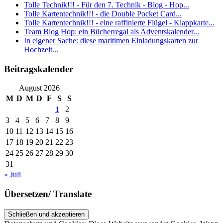
Tolle Technik!!! - Für den 7. Technik - Blog - Hop...
Tolle Kartentechnik!!! - die Double Pocket Card...
Tolle Kartentechnik!!! - eine raffinierte Flügel - Klappkarte...
Team Blog Hop: ein Bücherregal als Adventskalender...
In eigener Sache: diese maritimen Einladungskarten zur
Hochzeit...
Beitragskalender
August 2026
M
D
M
D
F
S
S
1
2
3
4
5
6
7
8
9
10
11
12
13
14
15
16
17
18
19
20
21
22
23
24
25
26
27
28
29
30
31
« Juli
Übersetzen/ Translate