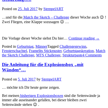
Posted on
25. Juli 2017
by
StempelART
…und für die
Match the Sketch – Challenge
dieser Woche auch 😉 !
Zwei Fliegen, eine Klappe sozusagen 😉 …
„Eine
Die Vorlage dieser Woche siehst Du hier…
Continue reading
→
besonde
Posted in
Geburtstag
,
Männer
Tagged
Challengegewinn
,
Kreatio
Fensterschachtel
,
Framelits Stickmuster
,
Geburtstagskreation
,
Match
für
the Sketch Challenge
,
MTS Challenge
,
Strukturpaste
4 Comments
Dich
zum
Die Anleitung für die Explosionsbox „mit
Geburts
Wänden“…
Posted on
5. Juli 2017
by
StempelART
… möchte ich Dir heute gerne zeigen.
Bei meinen
bisherigen Explosionsboxen
sind die Seitenwände ja
immer alle auseinander gefallen, bei dieser bleiben zwei
Seitenwände stehen 😉 .