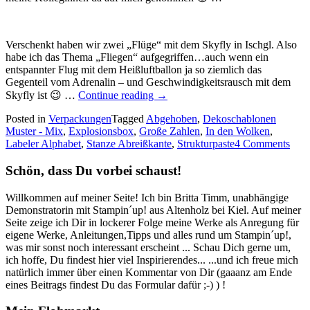
Verschenkt haben wir zwei „Flüge“ mit dem Skyfly in Ischgl. Also
habe ich das Thema „Fliegen“ aufgegriffen…auch wenn ein
entspannter Flug mit dem Heißluftballon ja so ziemlich das
Gegenteil vom Adrenalin – und Geschwindigkeitsrausch mit dem
„90
Skyfly ist 😉 …
Continue reading
→
Jahre
Posted in
Verpackungen
Tagged
Abgehoben
Firmenjubiläum
,
Dekoschablonen
Muster - Mix
,
Explosionsbox
,
Große Zahlen
und
,
In den Wolken
,
Labeler Alphabet
,
Stanze Abreißkante
4
,
Strukturpaste
4 Comments
Generationen…“
Schön, dass Du vorbei schaust!
Willkommen auf meiner Seite! Ich bin Britta Timm, unabhängige
Demonstratorin mit Stampin´up! aus Altenholz bei Kiel. Auf meiner
Seite zeige ich Dir in lockerer Folge meine Werke als Anregung für
eigene Werke, Anleitungen,Tipps und alles rund um Stampin´up!,
was mir sonst noch interessant erscheint ... Schau Dich gerne um,
ich hoffe, Du findest hier viel Inspirierendes... ...und ich freue mich
natürlich immer über einen Kommentar von Dir (gaaanz am Ende
eines Beitrags findest Du das Formular dafür ;-) ) !