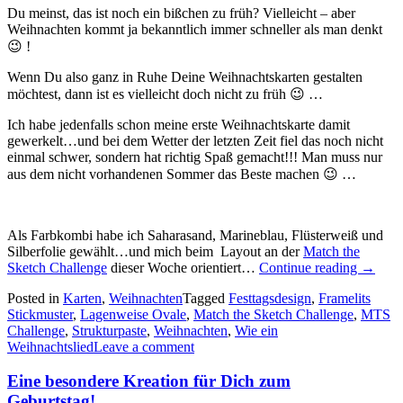
Du meinst, das ist noch ein bißchen zu früh? Vielleicht – aber
Weihnachten kommt ja bekanntlich immer schneller als man denkt
😉 !
Wenn Du also ganz in Ruhe Deine Weihnachtskarten gestalten
möchtest, dann ist es vielleicht doch nicht zu früh 😉 …
Ich habe jedenfalls schon meine erste Weihnachtskarte damit
gewerkelt…und bei dem Wetter der letzten Zeit fiel das noch nicht
einmal schwer, sondern hat richtig Spaß gemacht!!! Man muss nur
aus dem nicht vorhandenen Sommer das Beste machen 😉 …
Als Farbkombi habe ich Saharasand, Marineblau, Flüsterweiß und
Silberfolie gewählt…und mich beim Layout an der
Match the
„Wie
Sketch Challenge
dieser Woche orientiert…
Continue reading
→
ein
Posted in
Karten
,
Weihnachten
Tagged
Festtagsdesign
,
Framelits
Weihna
Stickmuster
,
Lagenweise Ovale
,
Match the Sketch Challenge
,
MTS
Challenge
,
Strukturpaste
,
Weihnachten
,
Wie ein
Weihnachtslied
Leave a comment
Eine besondere Kreation für Dich zum
Geburtstag!….