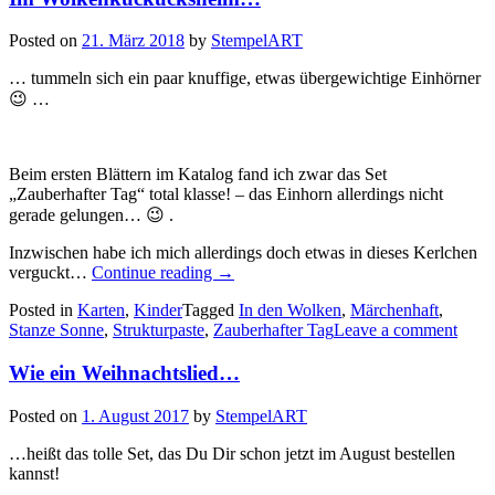
Posted on
21. März 2018
by
StempelART
… tummeln sich ein paar knuffige, etwas übergewichtige Einhörner
😉 …
Beim ersten Blättern im Katalog fand ich zwar das Set
„Zauberhafter Tag“ total klasse! – das Einhorn allerdings nicht
gerade gelungen… 😉 .
Inzwischen habe ich mich allerdings doch etwas in dieses Kerlchen
„Im
verguckt…
Continue reading
→
Wolkenkuckucksheim…“
Posted in
Karten
,
Kinder
Tagged
In den Wolken
,
Märchenhaft
,
Stanze Sonne
,
Strukturpaste
,
Zauberhafter Tag
Leave a comment
Wie ein Weihnachtslied…
Posted on
1. August 2017
by
StempelART
…heißt das tolle Set, das Du Dir schon jetzt im August bestellen
kannst!