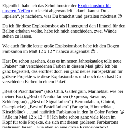
Eigentlich habe ich das Schnittmuster der
Explosionsbox für
unseren Neffen
nur leicht abgewandelt…damit kannst Du ja
„spielen“, je nachdem, was Du brauchst und gestalten möchtest 😉 .
Da ich für diese Explosionsbox als Hintergrund den Himmel für den
Ballon erhalten wollte, habe ich mich entschieden, zwei Wände
stehen zu lassen.
Wie auch für die letzte große Explosionsbox habe ich den Bogen
Farbkarton im Maß 12 x 12 “ nahezu ausgenutzt 😉 .
Hast Du schon gesehen, dass es im neuen Jahreskatalog tolle neue
„Pakete“ mit verschiedenen Farben in diesem Maß gibt? Ich bin
ganz begeistert, das eröffnet doch ein ganz neues Farbspektrum für
größere Projekte wie diese Explosionsbox und noch dazu hast Du
verschieden Farben in einem Paket!
„Best of Prachtfarben“ (also Chili, Gartengrün, Marineblau wie bei
meiner Box), „Best of Neutralfarben (Expresso, Savanne,
Schiefergrau) , „Best of Signalfarben“ ( Bermudablau, Glutrot,
Osterglocke), „Best of Pastellfarben“ (Farngrün, Himmelblau,
Kirschblüte) …und natürlich Farbkarton in den In Color Farben 🙂
! Alle im Maß 12 x 12 “ !!! Ich habe schon ganz viele Ideen im
Kopf für tolle Projekte, die sich mit diesen größeren Farbkartons
realisieren lassen – wie eben so eine große Explosionsbox!