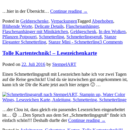
„Gaaanz
…hier in der Übersicht…
Continue reading
→
viele
Posted in
Geldgeschenke
,
Verpackungen
Tagged
Abgehoben
,
Flaschenanhänger
Blühende Worte
,
Delicate Details
,
Flaschenanhänger
,
mit
Flaschenanhänger mit Minikärtchen
,
Geldgeschenk
,
In den Wolken
,
Minikärtchen…“
Pflanzen Potpourri
,
Schmetterling
,
Schmetterlingsgruß
,
Stanze
Eleganter Schmetterling
,
Stanze Mini - Schmetterling
3 Comments
Tolle Kartentechnik! – Lesezeichenkarte
Posted on
22. Juli 2016
by
StempelART
Einen Schmetterlingsgruß mit Lesezeichen habe ich vor zwei Tagen
auf die Reise geschickt! Und da sie inzwischen gut angekommen ist,
kann ich sie Dir die Karte jetzt auch hier zeigen 🙂 …
…der Clou ist, dass gleich ein passendes Lesezeichen eingearbeitet
ist… 😉 …Den Spruch aus dem Set „Schmetterlingsgruß“ finde ich
„Tolle
einfach schön!!! Deshalb durfte der
Continue reading
→
Kartentechnik!