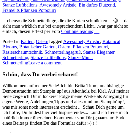
…ebenso die Schmetterlinge, die die Karten schmücken… 😉 …das
sieht man wirklich nur bei entsprechendem Licht…war gar nicht so
„Marmorierte
einfach, diesen Effekt per Foto
Continue reading
→
kunterbunte
Posted in
Karten
,
Ostern
Tagged
Awesomely Artistic
,
Botanical
Ostereier…“
Blooms
,
Botanischer Garten
,
Ostern
,
Pflanzen Potpourri
,
Rasierschaumtechnik
,
Schmetterlingsgruß
,
Stanze Eleganter
Schmetterling
,
Stanze Luftballons
,
Stanze Mini -
Schmetterling
Leave a comment
Schön, dass Du vorbei schaust!
Willkommen auf meiner Seite! Ich bin Britta Timm, unabhängige
Demonstratorin mit Stampin´up! aus Altenholz bei Kiel. Auf meiner
Seite zeige ich Dir in lockerer Folge meine Werke als Anregung für
eigene Werke, Anleitungen,Tipps und alles rund um Stampin´up!,
was mir sonst noch interessant erscheint ... Schau Dich gerne um,
ich hoffe, Du findest hier viel Inspirierendes... ...und ich freue mich
natürlich immer über einen Kommentar von Dir (gaaanz am Ende
eines Beitrags findest Du das Formular dafür ;-) ) !