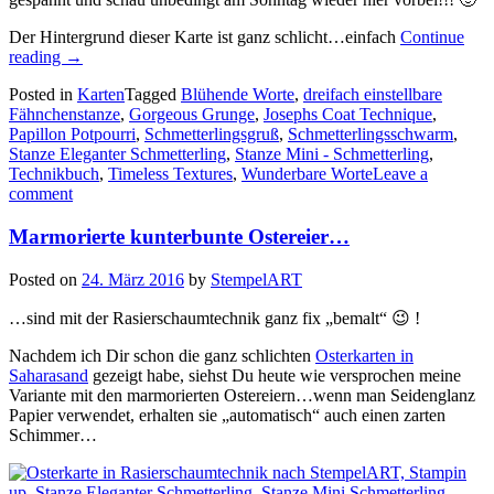
Der Hintergrund dieser Karte ist ganz schlicht…einfach
Continue
„Ein
reading
→
Schmetterlingsschwarm…“
Posted in
Karten
Tagged
Blühende Worte
,
dreifach einstellbare
Fähnchenstanze
,
Gorgeous Grunge
,
Josephs Coat Technique
,
Papillon Potpourri
,
Schmetterlingsgruß
,
Schmetterlingsschwarm
,
Stanze Eleganter Schmetterling
,
Stanze Mini - Schmetterling
,
Technikbuch
,
Timeless Textures
,
Wunderbare Worte
Leave a
comment
Marmorierte kunterbunte Ostereier…
Posted on
24. März 2016
by
StempelART
…sind mit der Rasierschaumtechnik ganz fix „bemalt“ 😉 !
Nachdem ich Dir schon die ganz schlichten
Osterkarten in
Saharasand
gezeigt habe, siehst Du heute wie versprochen meine
Variante mit den marmorierten Ostereiern…wenn man Seidenglanz
Papier verwendet, erhalten sie „automatisch“ auch einen zarten
Schimmer…