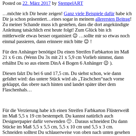
Posted on
22. März 2017
by
StempelART
…möchte ich Dir heute zeigen!
Ganz viele Beispiele dafür
habe ich
Dir ja schon präsentiert…eines sogar in meinem
allerersten Beitrag
!
Zu meiner Schande muss ich gestehen, dass die dort angekündigte
Anleitung tatsächlich erst heute folgt! Zum Glück bin ich
mittlerweile etwas besser organisiert 😉 …sollte mir so etwas noch
einmal passieren, dann erinnere mich bitte 😉 !
Für den Anhänger benötigst Du einen Streifen Farbkarton im Maß
21 x 6 cm. (Wenn Du 3x mit 21 x 5,9 cm Vorlieb nimmst, dann
erhältst Du so aus einem DinA 4 Bogen 6 Anhänger 😉 ).
Diesen falzt Du bei 6 und 17,5 cm. Du siehst schon, wie dann
gefaltet wird: das untere Stück wird als „Täschchen“nach vorne
geklappt, das obere nach hinten und landet später über dem
Flaschenhals…
Für die Verzierung habe ich einen Streifen Farbkarton Flüsterweiß
im Maß 5,5 x 19 cm bestempelt. Du kannst natürlich auch
Designerpapier dafür verwenden 🙂 . Daraus schneidest Du dann
Stücke im Maß 5,5 x 5,5 cm, 5,5 x 10 cm und 5,5 x 3 cm.
Schneiden solltest Du schlauerweise von oben nach unten gesehen