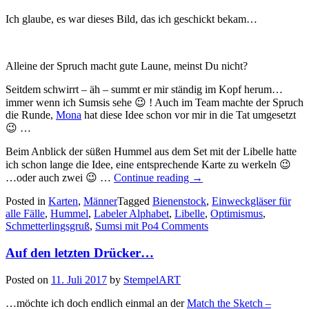
Ich glaube, es war dieses Bild, das ich geschickt bekam…
Alleine der Spruch macht gute Laune, meinst Du nicht?
Seitdem schwirrt – äh – summt er mir ständig im Kopf herum…
immer wenn ich Sumsis sehe 😉 ! Auch im Team machte der Spruch
die Runde,
Mona
hat diese Idee schon vor mir in die Tat umgesetzt
😉 …
Beim Anblick der süßen Hummel aus dem Set mit der Libelle hatte
ich schon lange die Idee, eine entsprechende Karte zu werkeln 😉
„Optimismus
…oder auch zwei 😉 …
Continue reading
→
rückwärts?…“
Posted in
Karten
,
Männer
Tagged
Bienenstock
,
Einweckgläser für
alle Fälle
,
Hummel
,
Labeler Alphabet
,
Libelle
,
Optimismus
,
Schmetterlingsgruß
,
Sumsi mit Po
4 Comments
Auf den letzten Drücker…
Posted on
11. Juli 2017
by
StempelART
…möchte ich doch endlich einmal an der
Match the Sketch –