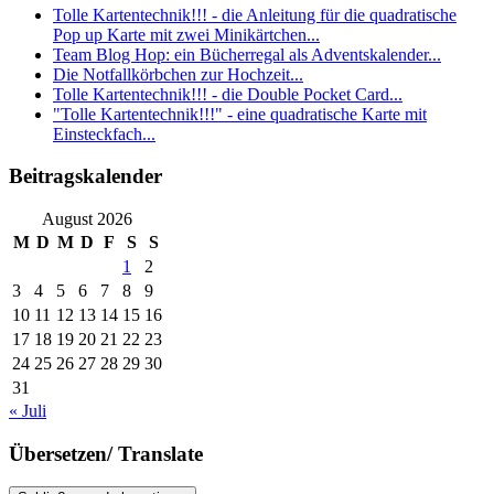
Tolle Kartentechnik!!! - die Anleitung für die quadratische
Pop up Karte mit zwei Minikärtchen...
Team Blog Hop: ein Bücherregal als Adventskalender...
Die Notfallkörbchen zur Hochzeit...
Tolle Kartentechnik!!! - die Double Pocket Card...
"Tolle Kartentechnik!!!" - eine quadratische Karte mit
Einsteckfach...
Beitragskalender
August 2026
M
D
M
D
F
S
S
1
2
3
4
5
6
7
8
9
10
11
12
13
14
15
16
17
18
19
20
21
22
23
24
25
26
27
28
29
30
31
« Juli
Übersetzen/ Translate