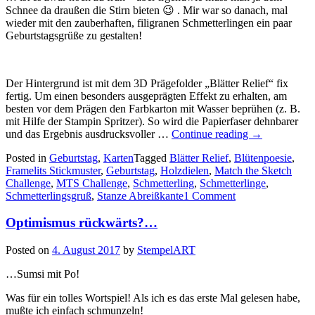
Schnee da draußen die Stirn bieten 😉 . Mir war so danach, mal
wieder mit den zauberhaften, filigranen Schmetterlingen ein paar
Geburtstagsgrüße zu gestalten!
Der Hintergrund ist mit dem 3D Prägefolder „Blätter Relief“ fix
fertig. Um einen besonders ausgeprägten Effekt zu erhalten, am
besten vor dem Prägen den Farbkarton mit Wasser beprühen (z. B.
mit Hilfe der Stampin Spritzer). So wird die Papierfaser dehnbarer
„Für
und das Ergebnis ausdrucksvoller …
Continue reading
→
Schmetterlin
Posted in
Geburtstag
,
Karten
Tagged
Blätter Relief
,
Blütenpoesie
,
Framelits Stickmuster
,
Geburtstag
,
Holzdielen
,
Match the Sketch
Challenge
,
MTS Challenge
,
Schmetterling
,
Schmetterlinge
,
Schmetterlingsgruß
,
Stanze Abreißkante
1 Comment
Optimismus rückwärts?…
Posted on
4. August 2017
by
StempelART
…Sumsi mit Po!
Was für ein tolles Wortspiel! Als ich es das erste Mal gelesen habe,
mußte ich einfach schmunzeln!