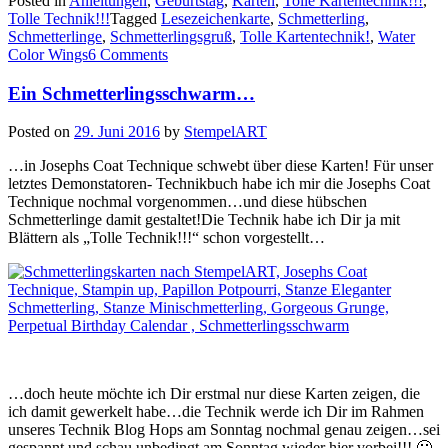
Posted in
Anleitungen
,
Geburtstag
,
Karten
,
Tolle Kartentechnik!!!
,
–
Tolle Technik!!!
Tagged
Lesezeichenkarte
,
Schmetterling
,
Lesezeichenkar
Schmetterlinge
,
Schmetterlingsgruß
,
Tolle Kartentechnik!
,
Water
Color Wings
6 Comments
Ein Schmetterlingsschwarm…
Posted on
29. Juni 2016
by
StempelART
…in Josephs Coat Technique schwebt über diese Karten! Für unser
letztes Demonstatoren- Technikbuch habe ich mir die Josephs Coat
Technique nochmal vorgenommen…und diese hübschen
Schmetterlinge damit gestaltet!Die Technik habe ich Dir ja mit
Blättern als „Tolle Technik!!!“ schon vorgestellt…
…doch heute möchte ich Dir erstmal nur diese Karten zeigen, die
ich damit gewerkelt habe…die Technik werde ich Dir im Rahmen
unseres Technik Blog Hops am Sonntag nochmal genau zeigen…sei
gespannt und schau unbedingt am Sonntag wieder hier vorbei!!! 🙂