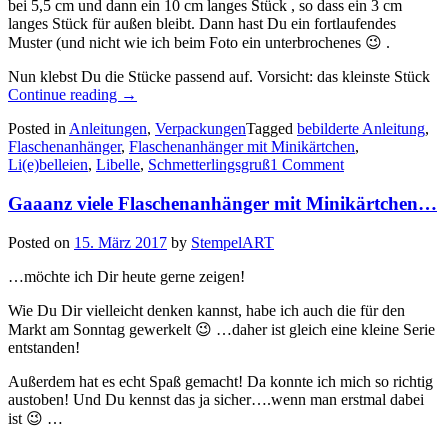
bei 5,5 cm und dann ein 10 cm langes Stück , so dass ein 3 cm
langes Stück für außen bleibt. Dann hast Du ein fortlaufendes
Muster (und nicht wie ich beim Foto ein unterbrochenes 😉 .
Nun klebst Du die Stücke passend auf. Vorsicht: das kleinste Stück
„Die
Continue reading
→
Anleitung
Posted in
Anleitungen
,
Verpackungen
Tagged
bebilderte Anleitung
,
für
Flaschenanhänger
,
Flaschenanhänger mit Minikärtchen
,
die
Li(e)belleien
,
Libelle
,
Schmetterlingsgruß
1 Comment
Flaschenanhänger
mit
Gaaanz viele Flaschenanhänger mit Minikärtchen…
Minikarte…“
Posted on
15. März 2017
by
StempelART
…möchte ich Dir heute gerne zeigen!
Wie Du Dir vielleicht denken kannst, habe ich auch die für den
Markt am Sonntag gewerkelt 😉 …daher ist gleich eine kleine Serie
entstanden!
Außerdem hat es echt Spaß gemacht! Da konnte ich mich so richtig
austoben! Und Du kennst das ja sicher….wenn man erstmal dabei
ist 😉 …