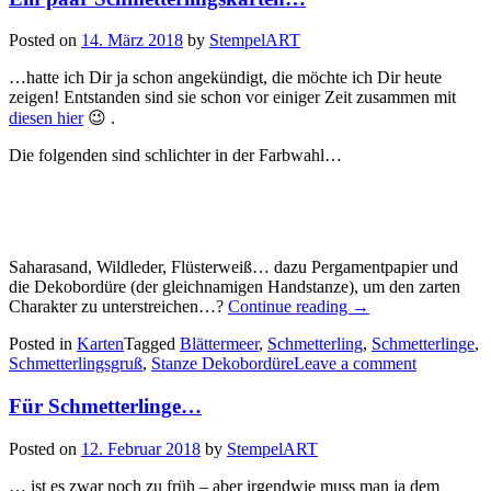
Posted on
14. März 2018
by
StempelART
…hatte ich Dir ja schon angekündigt, die möchte ich Dir heute
zeigen! Entstanden sind sie schon vor einiger Zeit zusammen mit
diesen hier
😉 .
Die folgenden sind schlichter in der Farbwahl…
Saharasand, Wildleder, Flüsterweiß… dazu Pergamentpapier und
die Dekobordüre (der gleichnamigen Handstanze), um den zarten
„Ein
Charakter zu unterstreichen…?
Continue reading
→
paar
Posted in
Karten
Tagged
Blättermeer
,
Schmetterling
,
Schmetterlinge
,
Schmetterlingskart
Schmetterlingsgruß
,
Stanze Dekobordüre
Leave a comment
Für Schmetterlinge…
Posted on
12. Februar 2018
by
StempelART
… ist es zwar noch zu früh – aber irgendwie muss man ja dem