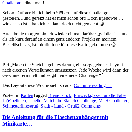
Challenge
teilnehmen!
Schon häufiger bin ich beim Stöbern auf diese Challenge
gestoßen…und gereizt hat es mich schon oft! Doch irgendwie …
wie das so ist…hab ich es dann doch nicht gemacht 😉 .
Auch heute morgen bin ich wieder einmal darüber „gefallen“ …und
als ich kurz darauf an einem ganz anderen Projekt an meinem
Basteltisch saß, ist mir die Idee für diese Karte gekommen 😉 …
Bei „Match the Sketch“ geht es darum, ein vorgegebenes Layout
nach eigenen Vorstellungen umzusetzen. Jede Woche wird dann der
Gewinner ermittelt und es gibt eine neue Challenge 🙂 .
„Auf
Das Layout diese Woche sieht so aus:
Continue reading
→
den
Posted in
Karten
Tagged
Bienenstock
,
Einweckgläser für alle Fälle
,
letzten
Li(e)belleien
,
Libelle
,
Match the Sketch Challenge
,
MTS Challenge
,
Drücker…“
Schmetterlingsgruß
,
Stadt - Land - Gruß
2 Comments
Die Anleitung für die Flaschenanhänger mit
Minikarte…