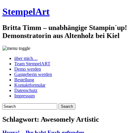
StempelArt
Britta Timm – unabhängige Stampin´up!
Demonstratorin aus Altenholz bei Kiel
über mich…
Team StempelART
Demo werden
Gastgeberin werden
Bestellung
Kontaktformular
Datenschutz
Impressum
Schlagwort:
Awesomely Artistic
Hurra! – Ihr habt Euch gefunden….