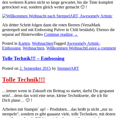
den weiteren Karten nicht so lange gewartet, bis die Tinte komplett
getrocknet war, sondern gleich weiter gemacht 🙂 !
Als dritter Schritt folgen dann die roten Beeren (VersaMark
gestempelt und mit Embossing Pulver in Chili bestäubt). Ebenso die
„Willkommen
separat auf flüsterweißes
Continue reading
→
Weihnacht!!!…“
Posted in
Karten
,
Weihnachten
Tagged
Awesomely Artistic
,
Embossing
,
Weihnachten
,
Willkommen Weihnacht
Leave a comment
Tolle Technik!!! – Embossing
Posted on
2. September 2015
by
StempelART
Tolle Technik!!!
…immer wenn in Zukunft ein Beitrag so startet, darfst Du gespannt
sein!…denn das wird eine neue, kleine Technikserie, die ich für
Dich plane… 🙂 !
Arbeiten mit Stampin´ up! – Produkten…das heißt ja nicht „nur zu
stempeln“, sondern es gibt gaaaanz viele, tolle Techniken, mit denen