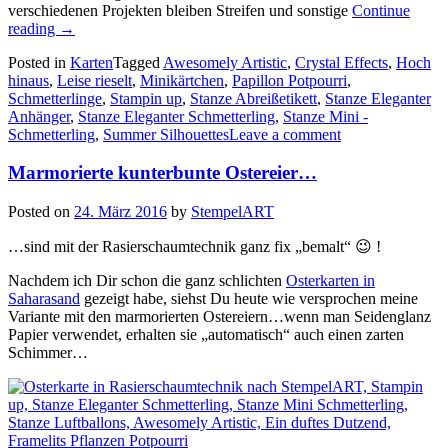
verschiedenen Projekten bleiben Streifen und sonstige
Continue
„Viele
reading
→
bunte
Posted in
Karten
Tagged
Awesomely Artistic
,
Crystal Effects
,
Hoch
Schmetterlinge…“
hinaus
,
Leise rieselt
,
Minikärtchen
,
Papillon Potpourri
,
Schmetterlinge
,
Stampin up
,
Stanze Abreißetikett
,
Stanze Eleganter
Anhänger
,
Stanze Eleganter Schmetterling
,
Stanze Mini -
Schmetterling
,
Summer Silhouettes
Leave a comment
Marmorierte kunterbunte Ostereier…
Posted on
24. März 2016
by
StempelART
…sind mit der Rasierschaumtechnik ganz fix „bemalt“ 😉 !
Nachdem ich Dir schon die ganz schlichten
Osterkarten in
Saharasand
gezeigt habe, siehst Du heute wie versprochen meine
Variante mit den marmorierten Ostereiern…wenn man Seidenglanz
Papier verwendet, erhalten sie „automatisch“ auch einen zarten
Schimmer…