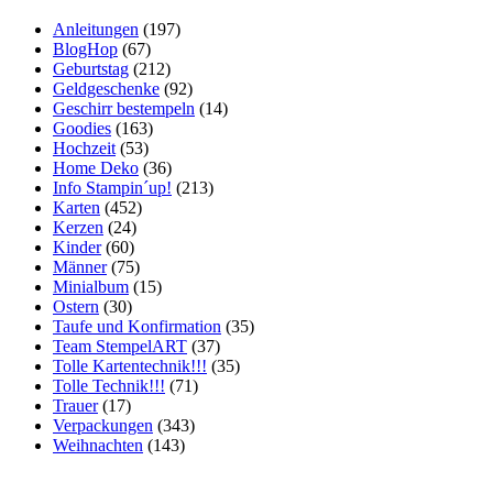
Anleitungen
(197)
BlogHop
(67)
Geburtstag
(212)
Geldgeschenke
(92)
Geschirr bestempeln
(14)
Goodies
(163)
Hochzeit
(53)
Home Deko
(36)
Info Stampin´up!
(213)
Karten
(452)
Kerzen
(24)
Kinder
(60)
Männer
(75)
Minialbum
(15)
Ostern
(30)
Taufe und Konfirmation
(35)
Team StempelART
(37)
Tolle Kartentechnik!!!
(35)
Tolle Technik!!!
(71)
Trauer
(17)
Verpackungen
(343)
Weihnachten
(143)