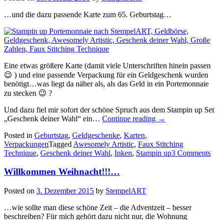
…und die dazu passende Karte zum 65. Geburtstag…
Eine etwas größere Karte (damit viele Unterschriften hinein passen
😉 ) und eine passende Verpackung für ein Geldgeschenk wurden
benötigt…was liegt da näher als, als das Geld in ein Portemonnaie
zu stecken 😉 ?
Und dazu fiel mir sofort der schöne Spruch aus dem Stampin up Set
„Ein
„Geschenk deiner Wahl“ ein…
Continue reading
→
Portemonnaie
Posted in
Geburtstag
,
Geldgeschenke
,
Karten
,
für
Verpackungen
Tagged
Awesomely Artistic
,
Faux Stitching
ein
Technique
,
Geschenk deiner Wahl
,
Inken
,
Stampin up
3 Comments
Geldgeschenk…“
Willkommen Weihnacht!!!…
Posted on
3. Dezember 2015
by
StempelART
…wie sollte man diese schöne Zeit – die Adventzeit – besser
beschreiben? Für mich gehört dazu nicht nur, die Wohnung