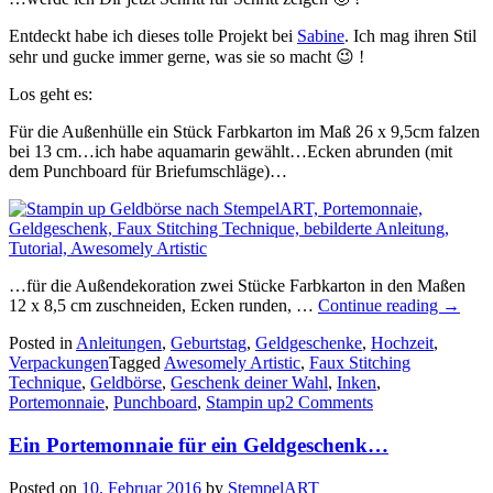
Entdeckt habe ich dieses tolle Projekt bei
Sabine
. Ich mag ihren Stil
sehr und gucke immer gerne, was sie so macht 😉 !
Los geht es:
Für die Außenhülle ein Stück Farbkarton im Maß 26 x 9,5cm falzen
bei 13 cm…ich habe aquamarin gewählt…Ecken abrunden (mit
dem Punchboard für Briefumschläge)…
…für die Außendekoration zwei Stücke Farbkarton in den Maßen
„Die
12 x 8,5 cm zuschneiden, Ecken runden, …
Continue reading
→
Anleit
Posted in
Anleitungen
,
Geburtstag
,
Geldgeschenke
,
Hochzeit
,
für
Verpackungen
Tagged
Awesomely Artistic
,
Faux Stitching
das
Technique
,
Geldbörse
,
Geschenk deiner Wahl
,
Inken
,
Porte
Portemonnaie
,
Punchboard
,
Stampin up
2 Comments
Ein Portemonnaie für ein Geldgeschenk…
Posted on
10. Februar 2016
by
StempelART