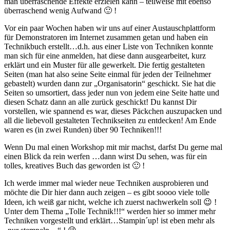
man überraschende Effekte erzielen kann – teilweise mit ebenso
überraschend wenig Aufwand 🙂 !
Vor ein paar Wochen haben wir uns auf einer Austauschplattform
für Demonstratoren im Internet zusammen getan und haben ein
Technikbuch erstellt…d.h. aus einer Liste von Techniken konnte
man sich für eine anmelden, hat diese dann ausgearbeitet, kurz
erklärt und ein Muster für alle gewerkelt. Die fertig gestalteten
Seiten (man hat also seine Seite einmal für jeden der Teilnehmer
gebastelt) wurden dann zur „Organisatorin“ geschickt. Sie hat die
Seiten so umsortiert, dass jeder nun von jedem eine Seite hatte und
diesen Schatz dann an alle zurück geschickt! Du kannst Dir
vorstellen, wie spannend es war, dieses Päckchen auszupacken und
all die liebevoll gestalteten Technikseiten zu entdecken! Am Ende
waren es (in zwei Runden) über 90 Techniken!!!
Wenn Du mal einen Workshop mit mir machst, darfst Du gerne mal
einen Blick da rein werfen …dann wirst Du sehen, was für ein
tolles, kreatives Buch das geworden ist 🙂 !
Ich werde immer mal wieder neue Techniken ausprobieren und
möchte die Dir hier dann auch zeigen – es gibt soooo viele tolle
Ideen, ich weiß gar nicht, welche ich zuerst nachwerkeln soll 😉 !
Unter dem Thema „Tolle Technik!!!“ werden hier so immer mehr
Techniken vorgestellt und erklärt…Stampin´up! ist eben mehr als