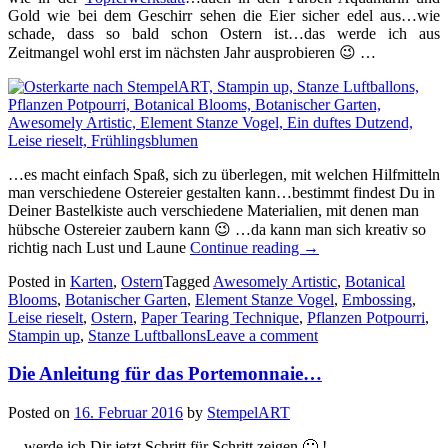
Gold wie bei dem Geschirr sehen die Eier sicher edel aus…wie
schade, dass so bald schon Ostern ist…das werde ich aus
Zeitmangel wohl erst im nächsten Jahr ausprobieren 😉 …
…es macht einfach Spaß, sich zu überlegen, mit welchen Hilfmitteln
man verschiedene Ostereier gestalten kann…bestimmt findest Du in
Deiner Bastelkiste auch verschiedene Materialien, mit denen man
hübsche Ostereier zaubern kann 😉 …da kann man sich kreativ so
„Ostereier
richtig nach Lust und Laune
Continue reading
→
in
Posted in
Karten
,
Ostern
Tagged
Awesomely Artistic
,
Botanical
Saharasand…“
Blooms
,
Botanischer Garten
,
Element Stanze Vogel
,
Embossing
,
Leise rieselt
,
Ostern
,
Paper Tearing Technique
,
Pflanzen Potpourri
,
Stampin up
,
Stanze Luftballons
Leave a comment
Die Anleitung für das Portemonnaie…
Posted on
16. Februar 2016
by
StempelART
…werde ich Dir jetzt Schritt für Schritt zeigen 🙂 !