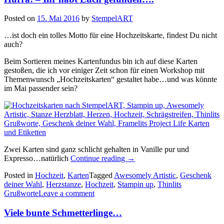
Posted on
15. Mai 2016
by
StempelART
…ist doch ein tolles Motto für eine Hochzeitskarte, findest Du nicht
auch?
Beim Sortieren meines Kartenfundus bin ich auf diese Karten
gestoßen, die ich vor einiger Zeit schon für einen Workshop mit
Themenwunsch „Hochzeitskarten“ gestaltet habe…und was könnte
im Mai passender sein?
Zwei Karten sind ganz schlicht gehalten in Vanille pur und
„Hurra!
Expresso…natürlich
Continue reading
→
–
Posted in
Hochzeit
,
Karten
Tagged
Awesomely Artistic
,
Geschenk
Ihr
deiner Wahl
,
Herzstanze
,
Hochzeit
,
Stampin up
,
Thinlits
habt
Grußworte
Leave a comment
Euch
gefunden….“
Viele bunte Schmetterlinge…