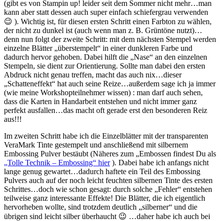
(gibt es von Stampin up! leider seit dem Sommer nicht mehr…man
kann aber statt dessen auch super einfach schiefergrau verwenden
😉 ). Wichtig ist, für diesen ersten Schritt einen Farbton zu wählen,
der nicht zu dunkel ist (auch wenn man z. B. Grüntöne nutzt)…
denn nun folgt der zweite Schritt: mit dem nächsten Stempel werden
einzelne Blätter „überstempelt“ in einer dunkleren Farbe und
dadurch hervor gehoben. Dabei hilft die „Nase“ an den einzelnen
Stempeln, sie dient zur Orientierung. Sollte man dabei den ersten
Abdruck nicht genau treffen, macht das auch nix…dieser
„Schatteneffekt“ hat auch seine Reize…außerdem sage ich ja immer
(wie meine Workshopteilnehmer wissen) : man darf auch sehen,
dass die Karten in Handarbeit entstehen und nicht immer ganz
perfekt ausfallen…das macht oft gerade erst den besonderen Reiz
aus!!!
Im zweiten Schritt habe ich die Einzelblätter mit der transparenten
VeraMark Tinte gestempelt und anschließend mit silbernem
Embossing Pulver bestäubt (Näheres zum „Embossen findest Du als
„Tolle Technik – Embossing“ hier
). Dabei habe ich anfangs nicht
lange genug gewartet…dadurch haftete ein Teil des Embossing
Pulvers auch auf der noch leicht feuchten silbernen Tinte des ersten
Schrittes…doch wie schon gesagt: durch solche „Fehler“ entstehen
teilweise ganz interessante Effekte! Die Blätter, die ich eigentlich
hervorheben wollte, sind trotzdem deutlich „silberner“ und die
übrigen sind leicht silber überhaucht 😉 …daher habe ich auch bei