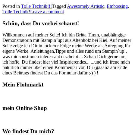
Technik!!!
Posted in
Tolle Technik!!!
Tagged
Awesomely Artistic
,
Embossing
,
–
Tolle Technik!
Leave a comment
Embossing“
Schön, dass Du vorbei schaust!
Willkommen auf meiner Seite! Ich bin Britta Timm, unabhängige
Demonstratorin mit Stampin´up! aus Altenholz bei Kiel. Auf meiner
Seite zeige ich Dir in lockerer Folge meine Werke als Anregung für
eigene Werke, Anleitungen,Tipps und alles rund um Stampin´up!,
was mir sonst noch interessant erscheint ... Schau Dich gerne um,
ich hoffe, Du findest hier viel Inspirierendes... ...und ich freue mich
natürlich immer über einen Kommentar von Dir (gaaanz am Ende
eines Beitrags findest Du das Formular dafür ;-) ) !
Mein Flohmarkt
mein Online Shop
Wo findest Du mich?