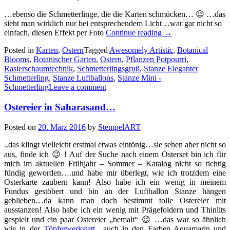
…ebenso die Schmetterlinge, die die Karten schmücken… 😉 …das
sieht man wirklich nur bei entsprechendem Licht…war gar nicht so
„Marmorierte
einfach, diesen Effekt per Foto
Continue reading
→
kunterbunte
Posted in
Karten
,
Ostern
Tagged
Awesomely Artistic
,
Botanical
Ostereier…“
Blooms
,
Botanischer Garten
,
Ostern
,
Pflanzen Potpourri
,
Rasierschaumtechnik
,
Schmetterlingsgruß
,
Stanze Eleganter
Schmetterling
,
Stanze Luftballons
,
Stanze Mini -
Schmetterling
Leave a comment
Ostereier in Saharasand…
Posted on
20. März 2016
by
StempelART
..das klingt vielleicht erstmal etwas eintönig…sie sehen aber nicht so
aus, finde ich 😉 ! Auf der Suche nach einem Osterset bin ich für
mich im aktuellen Frühjahr – Sommer – Katalog nicht so richtig
fündig geworden….und habe mir überlegt, wie ich trotzdem eine
Osterkarte zaubern kann! Also habe ich ein wenig in meinem
Fundus gestöbert und bin an der Luftballon Stanze hängen
geblieben…da kann man doch bestimmt tolle Ostereier mit
ausstanzen! Also habe ich ein wenig mit Prägefoldern und Thinlits
gespielt und ein paar Ostereier „bemalt“ 😉 …das war so ähnlich
wie in der
Töpferwerkstatt
…auch in den Farben Aquamarin und