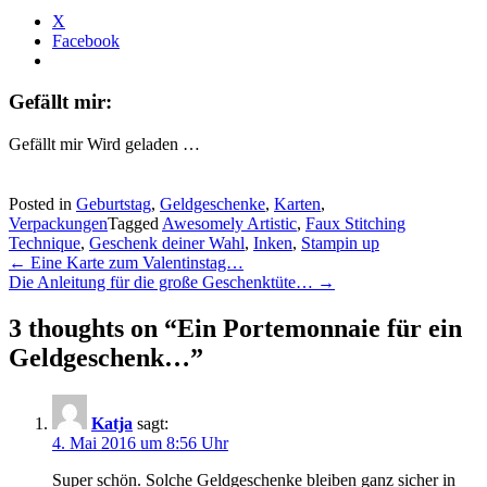
X
Facebook
Gefällt mir:
Gefällt mir
Wird geladen …
Posted in
Geburtstag
,
Geldgeschenke
,
Karten
,
Verpackungen
Tagged
Awesomely Artistic
,
Faux Stitching
Technique
,
Geschenk deiner Wahl
,
Inken
,
Stampin up
Post
←
Eine Karte zum Valentinstag…
Die Anleitung für die große Geschenktüte…
→
navigation
3 thoughts on “
Ein Portemonnaie für ein
Geldgeschenk…
”
Katja
sagt:
4. Mai 2016 um 8:56 Uhr
Super schön. Solche Geldgeschenke bleiben ganz sicher in