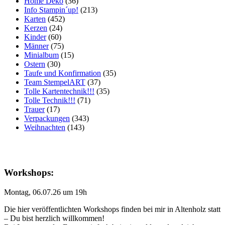
Home Deko
(36)
Info Stampin´up!
(213)
Karten
(452)
Kerzen
(24)
Kinder
(60)
Männer
(75)
Minialbum
(15)
Ostern
(30)
Taufe und Konfirmation
(35)
Team StempelART
(37)
Tolle Kartentechnik!!!
(35)
Tolle Technik!!!
(71)
Trauer
(17)
Verpackungen
(343)
Weihnachten
(143)
Workshops:
Montag, 06.07.26 um 19h
Die hier veröffentlichten Workshops finden bei mir in Altenholz statt
– Du bist herzlich willkommen!