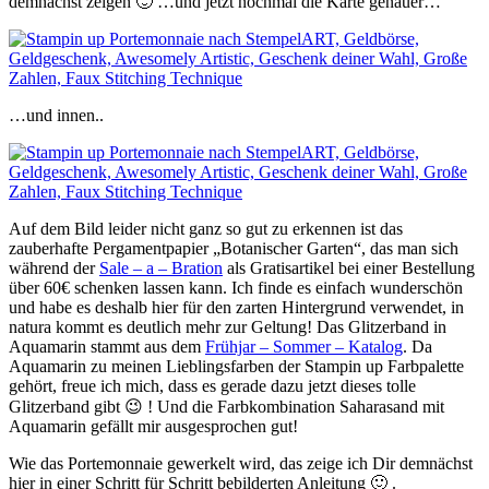
demnächst zeigen 🙂 …und jetzt nochmal die Karte genauer…
…und innen..
Auf dem Bild leider nicht ganz so gut zu erkennen ist das
zauberhafte Pergamentpapier „Botanischer Garten“, das man sich
während der
Sale – a – Bration
als Gratisartikel bei einer Bestellung
über 60€ schenken lassen kann. Ich finde es einfach wunderschön
und habe es deshalb hier für den zarten Hintergrund verwendet, in
natura kommt es deutlich mehr zur Geltung! Das Glitzerband in
Aquamarin stammt aus dem
Frühjar – Sommer – Katalog
. Da
Aquamarin zu meinen Lieblingsfarben der Stampin up Farbpalette
gehört, freue ich mich, dass es gerade dazu jetzt dieses tolle
Glitzerband gibt 😉 ! Und die Farbkombination Saharasand mit
Aquamarin gefällt mir ausgesprochen gut!
Wie das Portemonnaie gewerkelt wird, das zeige ich Dir demnächst
hier in einer Schritt für Schritt bebilderten Anleitung 🙂 .