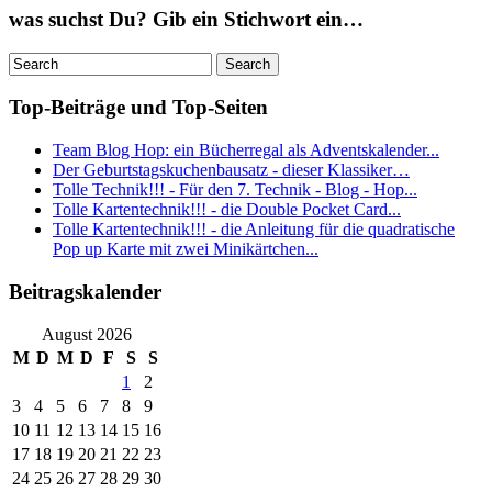
was suchst Du? Gib ein Stichwort ein…
Top-Beiträge und Top-Seiten
Team Blog Hop: ein Bücherregal als Adventskalender...
Der Geburtstagskuchenbausatz - dieser Klassiker…
Tolle Technik!!! - Für den 7. Technik - Blog - Hop...
Tolle Kartentechnik!!! - die Double Pocket Card...
Tolle Kartentechnik!!! - die Anleitung für die quadratische
Pop up Karte mit zwei Minikärtchen...
Beitragskalender
August 2026
M
D
M
D
F
S
S
1
2
3
4
5
6
7
8
9
10
11
12
13
14
15
16
17
18
19
20
21
22
23
24
25
26
27
28
29
30