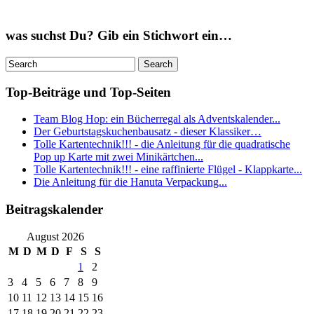
was suchst Du? Gib ein Stichwort ein…
Top-Beiträge und Top-Seiten
Team Blog Hop: ein Bücherregal als Adventskalender...
Der Geburtstagskuchenbausatz - dieser Klassiker…
Tolle Kartentechnik!!! - die Anleitung für die quadratische
Pop up Karte mit zwei Minikärtchen...
Tolle Kartentechnik!!! - eine raffinierte Flügel - Klappkarte...
Die Anleitung für die Hanuta Verpackung...
Beitragskalender
August 2026
M
D
M
D
F
S
S
1
2
3
4
5
6
7
8
9
10
11
12
13
14
15
16
17
18
19
20
21
22
23