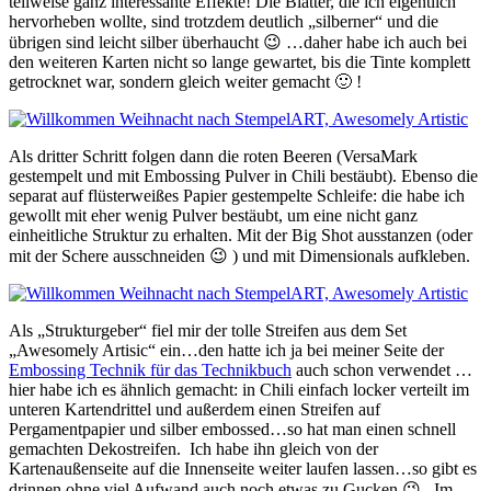
teilweise ganz interessante Effekte! Die Blätter, die ich eigentlich
hervorheben wollte, sind trotzdem deutlich „silberner“ und die
übrigen sind leicht silber überhaucht 😉 …daher habe ich auch bei
den weiteren Karten nicht so lange gewartet, bis die Tinte komplett
getrocknet war, sondern gleich weiter gemacht 🙂 !
Als dritter Schritt folgen dann die roten Beeren (VersaMark
gestempelt und mit Embossing Pulver in Chili bestäubt). Ebenso die
separat auf flüsterweißes
Papier gestempelte Schleife: die habe ich
gewollt mit eher wenig Pulver bestäubt, um eine nicht ganz
einheitliche Struktur zu erhalten. Mit der Big Shot ausstanzen (oder
mit der Schere ausschneiden 😉 ) und mit Dimensionals aufkleben.
Als „Strukturgeber“ fiel mir der tolle Streifen aus dem Set
„Awesomely Artisic“ ein…den hatte ich ja bei meiner Seite der
Embossing Technik für das Technikbuch
auch schon verwendet …
hier habe ich es ähnlich gemacht: in Chili einfach locker verteilt im
unteren Kartendrittel und außerdem einen Streifen auf
Pergamentpapier und silber embossed…so hat man einen schnell
gemachten Dekostreifen. Ich habe ihn gleich von der
Kartenaußenseite auf die Innenseite weiter laufen lassen…so gibt es
drinnen ohne viel Aufwand auch noch etwas zu Gucken 😉 . Im