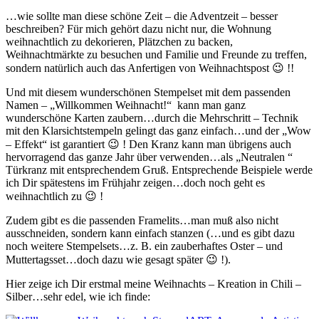
…wie sollte man diese schöne Zeit – die Adventzeit – besser
beschreiben? Für mich gehört dazu nicht nur, die Wohnung
weihnachtlich zu dekorieren, Plätzchen zu backen,
Weihnachtmärkte zu besuchen und Familie und Freunde zu treffen,
sondern natürlich auch das Anfertigen von Weihnachtspost 😉 !!
Und mit diesem wunderschönen Stempelset mit dem passenden
Namen – „Willkommen Weihnacht!“ kann man ganz
wunderschöne Karten zaubern…durch die Mehrschritt – Technik
mit den Klarsichtstempeln gelingt das ganz einfach…und der „Wow
– Effekt“ ist garantiert 😉 ! Den Kranz kann man übrigens auch
hervorragend das ganze Jahr über verwenden…als „Neutralen “
Türkranz mit entsprechendem Gruß. Entsprechende Beispiele werde
ich Dir spätestens im Frühjahr zeigen…doch noch geht es
weihnachtlich zu 😉 !
Zudem gibt es die passenden Framelits…man muß also nicht
ausschneiden, sondern kann einfach stanzen (…und es gibt dazu
noch weitere Stempelsets…z. B. ein zauberhaftes Oster – und
Muttertagsset…doch dazu wie gesagt später 😉 !).
Hier zeige ich Dir erstmal meine Weihnachts – Kreation in Chili –
Silber…sehr edel, wie ich finde: