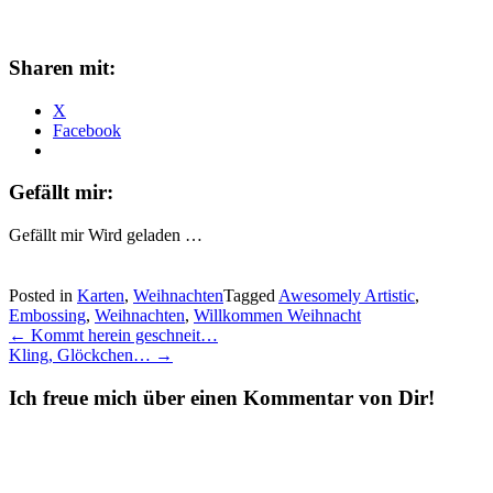
Sharen mit:
X
Facebook
Gefällt mir:
Gefällt mir
Wird geladen …
Posted in
Karten
,
Weihnachten
Tagged
Awesomely Artistic
,
Embossing
,
Weihnachten
,
Willkommen Weihnacht
Post
←
Kommt herein geschneit…
Kling, Glöckchen…
→
navigation
Ich freue mich über einen Kommentar von Dir!