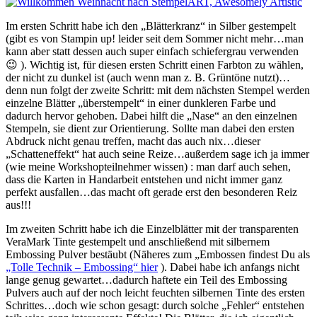
Im ersten Schritt habe ich den „Blätterkranz“ in Silber gestempelt
(gibt es von Stampin up! leider seit dem Sommer nicht mehr…man
kann aber statt dessen auch super einfach schiefergrau verwenden
😉 ). Wichtig ist, für diesen ersten Schritt einen Farbton zu wählen,
der nicht zu dunkel ist (auch wenn man z. B. Grüntöne nutzt)…
denn nun folgt der zweite Schritt: mit dem nächsten Stempel werden
einzelne Blätter „überstempelt“ in einer dunkleren Farbe und
dadurch hervor gehoben. Dabei hilft die „Nase“ an den einzelnen
Stempeln, sie dient zur Orientierung. Sollte man dabei den ersten
Abdruck nicht genau treffen, macht das auch nix…dieser
„Schatteneffekt“ hat auch seine Reize…außerdem sage ich ja immer
(wie meine Workshopteilnehmer wissen) : man darf auch sehen,
dass die Karten in Handarbeit entstehen und nicht immer ganz
perfekt ausfallen…das macht oft gerade erst den besonderen Reiz
aus!!!
Im zweiten Schritt habe ich die Einzelblätter mit der transparenten
VeraMark Tinte gestempelt und anschließend mit silbernem
Embossing Pulver bestäubt (Näheres zum „Embossen findest Du als
„Tolle Technik – Embossing“ hier
). Dabei habe ich anfangs nicht
lange genug gewartet…dadurch haftete ein Teil des Embossing
Pulvers auch auf der noch leicht feuchten silbernen Tinte des ersten
Schrittes…doch wie schon gesagt: durch solche „Fehler“ entstehen