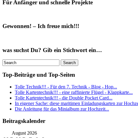
Für Anfänger und schnelle Projekte
Gewonnen! – Ich freue mich!!!
was suchst Du? Gib ein Stichwort ein…
Top-Beiträge und Top-Seiten
Tolle Technik!!! - Für den 7. Technik - Blog - Hop...
Tolle Kartentechnik!!! - eine raffinierte Flügel - Klappkarte...
Tolle Kartentechnik!!! - die Double Pocket Card...
In eigener Sache: diese maritimen Einladungskarten zur Hochzei
Die Anleitung für das Minialbum zur Hochzeit...
Beitragskalender
August 2026