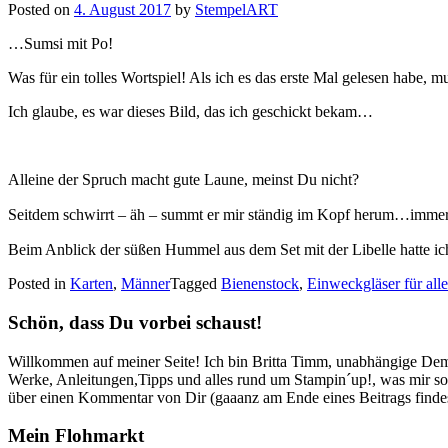
Posted on
4. August 2017
by
StempelART
…Sumsi mit Po!
Was für ein tolles Wortspiel! Als ich es das erste Mal gelesen habe, 
Ich glaube, es war dieses Bild, das ich geschickt bekam…
Alleine der Spruch macht gute Laune, meinst Du nicht?
Seitdem schwirrt – äh – summt er mir ständig im Kopf herum…imme
Beim Anblick der süßen Hummel aus dem Set mit der Libelle hatte i
Posted in
Karten
,
Männer
Tagged
Bienenstock
,
Einweckgläser für alle
Schön, dass Du vorbei schaust!
Willkommen auf meiner Seite! Ich bin Britta Timm, unabhängige Demon
Werke, Anleitungen,Tipps und alles rund um Stampin´up!, was mir sonst
über einen Kommentar von Dir (gaaanz am Ende eines Beitrags findest
Mein Flohmarkt