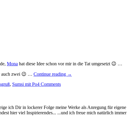
nde,
Mona
hat diese Idee schon vor mir in die Tat umgesetzt 😉 …
„Optimismus
er auch zwei 😉 …
Continue reading
→
rückwärts?…“
sgruß
,
Sumsi mit Po
4 Comments
eige ich Dir in lockerer Folge meine Werke als Anregung für eigene
st hier viel Inspirierendes... ...und ich freue mich natürlich immer