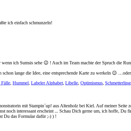
mußte ich einfach schmunzeln!
r wenn ich Sumsis sehe 😉 ! Auch im Team machte der Spruch die Ru
ch schon lange die Idee, eine entsprechende Karte zu werkeln 😉 …od
 Fälle
,
Hummel
,
Labeler Alphabet
,
Libelle
,
Optimismus
,
Schmetterling
stratorin mit Stampin´up! aus Altenholz bei Kiel. Auf meiner Seite z
 noch interessant erscheint ... Schau Dich gerne um, ich hoffe, Du finde
 Du das Formular dafür ;-) ) !