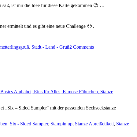
 saß, ist mir die Idee für diese Karte gekommen 😉 …
 ermittelt und es gibt eine neue Challenge 🙂 .
metterlingsgruß
,
Stadt - Land - Gruß
2 Comments
 Set „Six – Sided Sampler“ mit der passenden Sechseckstanze
ben
,
Six - Sided Sampler
,
Stampin up
,
Stanze Abreißetikett
,
Stanze