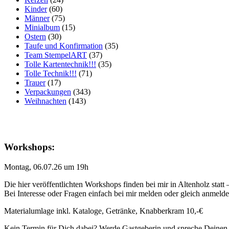
Kinder
(60)
Männer
(75)
Minialbum
(15)
Ostern
(30)
Taufe und Konfirmation
(35)
Team StempelART
(37)
Tolle Kartentechnik!!!
(35)
Tolle Technik!!!
(71)
Trauer
(17)
Verpackungen
(343)
Weihnachten
(143)
Workshops:
Montag, 06.07.26 um 19h
Die hier veröffentlichten Workshops finden bei mir in Altenholz statt
Bei Interesse oder Fragen einfach bei mir melden oder gleich anmeld
Materialumlage inkl. Kataloge, Getränke, Knabberkram 10,-€
Kein Termin für Dich dabei? Werde Gastgeberin und spreche Deinen