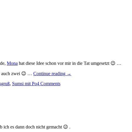
nde,
Mona
hat diese Idee schon vor mir in die Tat umgesetzt 😉 …
„Optimismus
er auch zwei 😉 …
Continue reading
→
rückwärts?…“
sgruß
,
Sumsi mit Po
4 Comments
b ich es dann doch nicht gemacht 😉 .