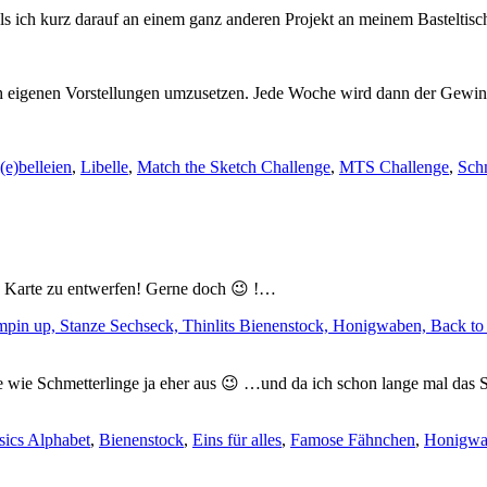
s ich kurz darauf an einem ganz anderen Projekt an meinem Basteltisch
 eigenen Vorstellungen umzusetzen. Jede Woche wird dann der Gewinner
(e)belleien
,
Libelle
,
Match the Sketch Challenge
,
MTS Challenge
,
Sch
e Karte zu entwerfen! Gerne doch 😉 !…
ve wie Schmetterlinge ja eher aus 😉 …und da ich schon lange mal das
ne
firmation
sics Alphabet
,
Bienenstock
,
Eins für alles
,
Famose Fähnchen
,
Honigwa
mmunion…“