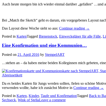
Auch heute morgen bin ich wieder einmal darüber „gefallen“ …und al
Bei „Match the Sketch“ geht es darum, ein vorgegebenes Layout nach
„Auf
Das Layout diese Woche sieht so aus:
Continue reading
→
den
Posted in
Karten
Tagged
Bienenstock
,
Einweckgläser für alle Fälle
,
Li
letzten
Drücker…“
Eine Konfirmation und eine Kommunion…
Posted on
21. April 2016
by
StempelART
…stehen an – da haben meine beiden Kolleginnen mich gebeten, ein
Da es beides Karten für Jungs werden sollten, fielen so schöne Moti
„Ei
verwenden wollte, habe ich zunächst Motive in
Continue reading
→
Kon
Posted in
Karten
,
Kinder
,
Taufe und Konfirmation
Tagged
Back to Ba
und
Sechseck
,
Wink of Stella
Leave a comment
eine
Ko