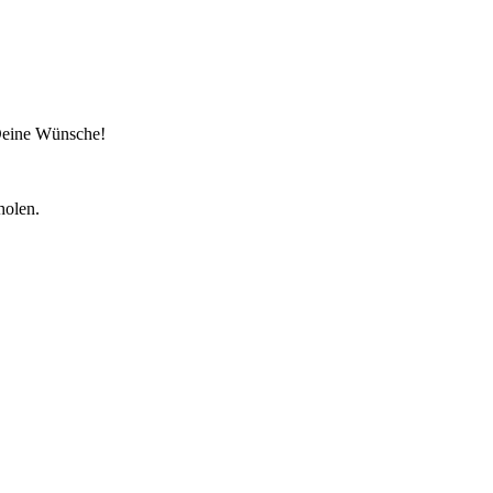
 Deine Wünsche!
holen.