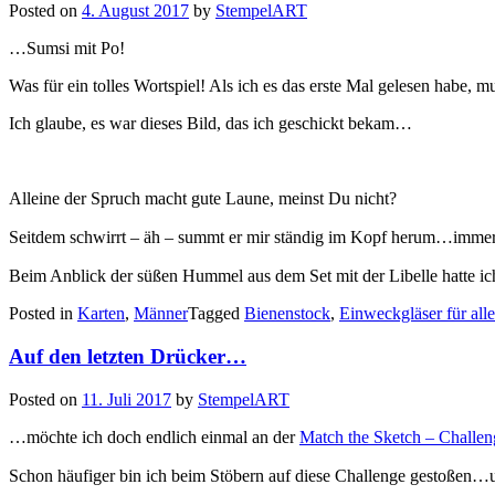
Posted on
4. August 2017
by
StempelART
…Sumsi mit Po!
Was für ein tolles Wortspiel! Als ich es das erste Mal gelesen habe, 
Ich glaube, es war dieses Bild, das ich geschickt bekam…
Alleine der Spruch macht gute Laune, meinst Du nicht?
Seitdem schwirrt – äh – summt er mir ständig im Kopf herum…imme
Beim Anblick der süßen Hummel aus dem Set mit der Libelle hatte i
Posted in
Karten
,
Männer
Tagged
Bienenstock
,
Einweckgläser für alle
Auf den letzten Drücker…
Posted on
11. Juli 2017
by
StempelART
…möchte ich doch endlich einmal an der
Match the Sketch – Challen
Schon häufiger bin ich beim Stöbern auf diese Challenge gestoßen…u