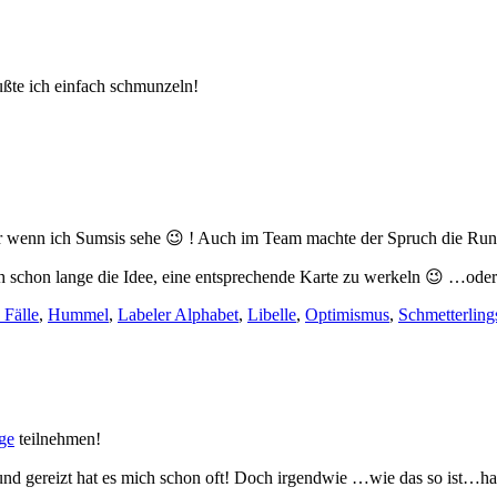
mußte ich einfach schmunzeln!
r wenn ich Sumsis sehe 😉 ! Auch im Team machte der Spruch die Ru
ch schon lange die Idee, eine entsprechende Karte zu werkeln 😉 …od
 Fälle
,
Hummel
,
Labeler Alphabet
,
Libelle
,
Optimismus
,
Schmetterling
ge
teilnehmen!
nd gereizt hat es mich schon oft! Doch irgendwie …wie das so ist…ha