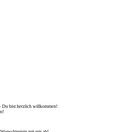
 – Du bist herzlich willkommen!
en!
 Wunschtermin mit mir ab!