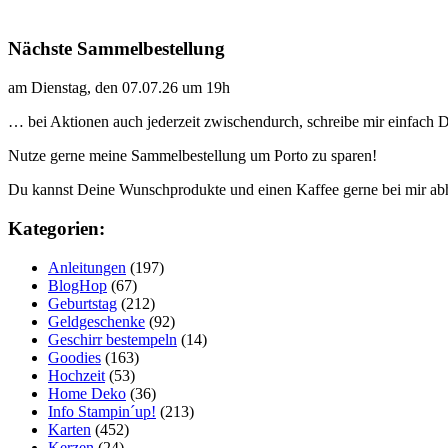
Nächste Sammelbestellung
am Dienstag, den 07.07.26 um 19h
… bei Aktionen auch jederzeit zwischendurch, schreibe mir einfach
Nutze gerne meine Sammelbestellung um Porto zu sparen!
Du kannst Deine Wunschprodukte und einen Kaffee gerne bei mir ab
Kategorien:
Anleitungen
(197)
BlogHop
(67)
Geburtstag
(212)
Geldgeschenke
(92)
Geschirr bestempeln
(14)
Goodies
(163)
Hochzeit
(53)
Home Deko
(36)
Info Stampin´up!
(213)
Karten
(452)
Kerzen
(24)