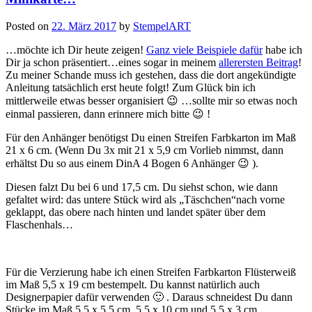
Posted on
22. März 2017
by
StempelART
…möchte ich Dir heute zeigen!
Ganz viele Beispiele dafür
habe ich
Dir ja schon präsentiert…eines sogar in meinem
allerersten Beitrag
!
Zu meiner Schande muss ich gestehen, dass die dort angekündigte
Anleitung tatsächlich erst heute folgt! Zum Glück bin ich
mittlerweile etwas besser organisiert 😉 …sollte mir so etwas noch
einmal passieren, dann erinnere mich bitte 😉 !
Für den Anhänger benötigst Du einen Streifen Farbkarton im Maß
21 x 6 cm. (Wenn Du 3x mit 21 x 5,9 cm Vorlieb nimmst, dann
erhältst Du so aus einem DinA 4 Bogen 6 Anhänger 😉 ).
Diesen falzt Du bei 6 und 17,5 cm. Du siehst schon, wie dann
gefaltet wird: das untere Stück wird als „Täschchen“nach vorne
geklappt, das obere nach hinten und landet später über dem
Flaschenhals…
Für die Verzierung habe ich einen Streifen Farbkarton Flüsterweiß
im Maß 5,5 x 19 cm bestempelt. Du kannst natürlich auch
Designerpapier dafür verwenden 🙂 . Daraus schneidest Du dann
Stücke im Maß 5,5 x 5,5 cm, 5,5 x 10 cm und 5,5 x 3 cm.