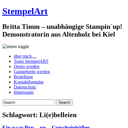
StempelArt
Britta Timm – unabhängige Stampin´up!
Demonstratorin aus Altenholz bei Kiel
über mich…
Team StempelART
Demo werden
Gastgeberin werden
Bestellung
Kontaktformular
Datenschutz
Impressum
Schlagwort:
Li(e)belleien
Ein paar Pop – up – Gutscheinhüllen…