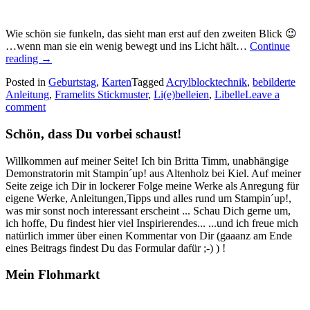
Wie schön sie funkeln, das sieht man erst auf den zweiten Blick 😉
…wenn man sie ein wenig bewegt und ins Licht hält…
Continue
„Zwei
reading
→
glitzernde
Posted in
Geburtstag
,
Karten
Tagged
Acrylblocktechnik
,
bebilderte
zarte
Anleitung
,
Framelits Stickmuster
,
Li(e)belleien
,
Libelle
Leave a
Libellen…“
comment
Schön, dass Du vorbei schaust!
Willkommen auf meiner Seite! Ich bin Britta Timm, unabhängige
Demonstratorin mit Stampin´up! aus Altenholz bei Kiel. Auf meiner
Seite zeige ich Dir in lockerer Folge meine Werke als Anregung für
eigene Werke, Anleitungen,Tipps und alles rund um Stampin´up!,
was mir sonst noch interessant erscheint ... Schau Dich gerne um,
ich hoffe, Du findest hier viel Inspirierendes... ...und ich freue mich
natürlich immer über einen Kommentar von Dir (gaaanz am Ende
eines Beitrags findest Du das Formular dafür ;-) ) !
Mein Flohmarkt