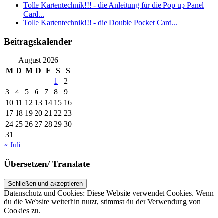
Tolle Kartentechnik!!! - die Anleitung für die Pop up Panel
Card...
Tolle Kartentechnik!!! - die Double Pocket Card...
Beitragskalender
August 2026
M
D
M
D
F
S
S
1
2
3
4
5
6
7
8
9
10
11
12
13
14
15
16
17
18
19
20
21
22
23
24
25
26
27
28
29
30
31
« Juli
Übersetzen/ Translate
Datenschutz und Cookies: Diese Website verwendet Cookies. Wenn
du die Website weiterhin nutzt, stimmst du der Verwendung von
Cookies zu.