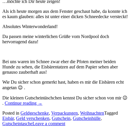
…möchte ich Dir heute zeigen!
Als ich heute morgen aus dem Fenster geschaut habe, da konnte ich
es kaum glauben: alles ist unter einer dicken Schneedecke versteckt!
Absolutes Winterwonderland!
Da passen meine winterlichen Grüße vom Nordpool doch
hervorragend dazu!
Bei uns waren im Schnee zwar eher die Pfoten meiner beiden
Hunde zu sehen, die Eisbärentatzen auf dem Papier sehen aber
genauso zauberhaft aus!
Wie Du sicher schon gemerkt hast, haben es mir die Eisbären echt
angetan 😉 .
Die kleinen Gutscheintäschchen kennst Du sicher schon von mir 😉
„Eisbärige
.
Continue reading
→
Gutscheintäschchen
Posted in
Geldgeschenke
,
Verpackungen
,
Weihnachten
Tagged
für
Eisbär
,
Geld verschenken
,
Gutschein
,
Gutscheinhülle
,
Geschenkkarten
Gutscheintasche
Leave a comment
oder
Geldscheine…“