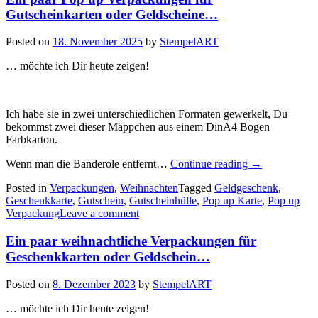
Gutscheinkarten oder Geldscheine…
Posted on
18. November 2025
by
StempelART
… möchte ich Dir heute zeigen!
Ich habe sie in zwei unterschiedlichen Formaten gewerkelt, Du
bekommst zwei dieser Mäppchen aus einem DinA4 Bogen
Farbkarton.
„Ein
Wenn man die Banderole entfernt…
Continue reading
→
paar
Posted in
Verpackungen
,
Weihnachten
Tagged
Geldgeschenk
,
Pop
Geschenkkarte
,
Gutschein
,
Gutscheinhülle
,
Pop up Karte
,
Pop up
up
Verpackung
Leave a comment
Verpackungen
für
Ein paar weihnachtliche Verpackungen für
Gutscheinkart
oder
Geschenkkarten oder Geldschein…
Geldscheine…
Posted on
8. Dezember 2023
by
StempelART
… möchte ich Dir heute zeigen!