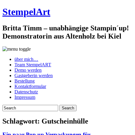
StempelArt
Britta Timm – unabhängige Stampin´up!
Demonstratorin aus Altenholz bei Kiel
über mich…
Team StempelART
Demo werden
Gastgeberin werden
Bestellung
Kontaktformular
Datenschutz
Impressum
Schlagwort:
Gutscheinhülle
Ein paar Pop up Verpackungen für