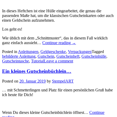
In dieses Heftchen ist eine Hülle eingearbeitet, die genau die
passenden Maße hat, um die klassischen Gutscheinkarten oder auch
einen Geldschein aufzunehmen.
Los geht es!
Wie üblich mit dem „Schnittmuster“, das in diesem Fall wirklich
„Die
ganz einfach aussieht…
Continue reading
→
Anleitung
Posted in
Anleitungen
,
Geldgeschenke
,
Verpackungen
Tagged
für
bebilderte Anleitung
,
Gutschein
,
Gutscheinheft
,
Gutscheinhülle
,
das
Gutscheintasche
,
Tutorial
Leave a comment
Gutscheinheftchen…“
Ein kleines Gutscheinbüchlein…
Posted on
20. Januar 2019
by
StempelART
… mit Schmetterlingen und Platz für einen persönlichen Gruß habe
ich heute für Dich!
Wenn Du dieses kleine Gutscheinbüchlein öffnest…
Continue
„Ein