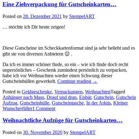
Eine Ziehverpackung für Gutscheinkarten…
Posted on
28. Dezember 2021
by
StempelART
… möchte ich Dir heute zeigen!
Diese Gutscheine im Scheckkartenformat sind ja sehr beliebt und es
gibt sie von diversen Anbietern 😉 .
Da ich es immer schöner finde, so ein – wie ich finde doch recht
unpersönliches – Geschenk zumindest persönlich zu verpacken,
habe ich vor Weihnachten wieder einen Schwung dieser
„Eine
Gutscheinhüllen gewerkelt.
Continue reading
→
Ziehverpackung
Posted in
Geldgeschenke
,
Verpackungen
,
Weihnachten
Tagged
für
Anhänger nach Mass
,
Drauf und dran
,
Eisbär
,
Gutschein
,
Gutschein
Gutscheinkarten…“
Aufzug
,
Gutscheinhülle
,
Gutscheintasche
,
In der Arktis
,
Kleiner
Wunscherfüller
1 Comment
Weihnachtliche Aufzüge für Gutscheinkarten…
Posted on
30. November 2020
by
StempelART