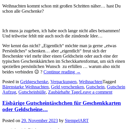
Weihnachten kommt schon mit großen Schritten näher… hast Du
schon alle Geschenke?
Ich muss ja zugeben, ich habe noch lange nicht alles beisammen!
Und teilweise fehlt mir auch noch die zündende Idee…
Wer kennt das nicht? „Eigentlich“ möchte man ja gerne „etwas
Persönliches“ schenken… aber „eigentlich“ freut sich der
Beschenkte viel mehr über einen Geldschein oder auch eine der
typischen Geschenkkärtchen im Scheckkartenformat, um sich einen
speziellen persönlichen Wunsch zu erfüllen … warum also nicht
„Ein
beides verbinden 😉 ?
Continue reading
→
paar
Posted in
Geldgeschenke
,
Verpackungen
weihnachtliche
,
Weihnachten
Tagged
Bärenstarke Weihnachten
,
Geld verschenken
Verpackungen
,
Gutschein
,
Gutschein
Aufzug
,
Gutscheinhülle
,
Zaubärhafte Tage
für
Leave a comment
Geschenkkarten
oder
Eisbärige Gutscheintäschchen für Geschenkkarten
Geldschein…“
oder Geldscheine…
Posted on
29. November 2023
by
StempelART