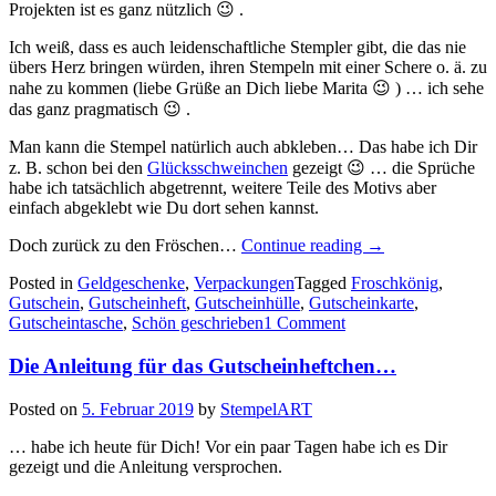
Projekten ist es ganz nützlich 😉 .
Ich weiß, dass es auch leidenschaftliche Stempler gibt, die das nie
übers Herz bringen würden, ihren Stempeln mit einer Schere o. ä. zu
nahe zu kommen (liebe Grüße an Dich liebe Marita 😉 ) … ich sehe
das ganz pragmatisch 😉 .
Man kann die Stempel natürlich auch abkleben… Das habe ich Dir
z. B. schon bei den
Glücksschweinchen
gezeigt 😉 … die Sprüche
habe ich tatsächlich abgetrennt, weitere Teile des Motivs aber
einfach abgeklebt wie Du dort sehen kannst.
„Ein
Doch zurück zu den Fröschen…
Continue reading
→
paar
Posted in
Geldgeschenke
,
Verpackungen
Tagged
Froschkönig
,
Kröten…“
Gutschein
,
Gutscheinheft
,
Gutscheinhülle
,
Gutscheinkarte
,
Gutscheintasche
,
Schön geschrieben
1 Comment
Die Anleitung für das Gutscheinheftchen…
Posted on
5. Februar 2019
by
StempelART
… habe ich heute für Dich! Vor ein paar Tagen habe ich es Dir
gezeigt und die Anleitung versprochen.