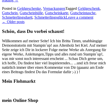
reading
→
kleines
Posted in
Geldgeschenke
,
Verpackungen
Tagged
Geldgeschenk
,
Gutscheinbüchlein…“
Gutschein
,
Gutscheinhülle
,
Gutscheinkarte
,
Gutscheintasche
,
Schmetterlingsduett
,
Schmetterlingsglück
Leave a comment
Posts
←
Older posts
navigation
Schön, dass Du vorbei schaust!
Willkommen auf meiner Seite! Ich bin Britta Timm, unabhängige
Demonstratorin mit Stampin´up! aus Altenholz bei Kiel. Auf meiner
Seite zeige ich Dir in lockerer Folge meine Werke als Anregung für
eigene Werke, Anleitungen,Tipps und alles rund um Stampin´up!,
was mir sonst noch interessant erscheint ... Schau Dich gerne um,
ich hoffe, Du findest hier viel Inspirierendes... ...und ich freue mich
natürlich immer über einen Kommentar von Dir (gaaanz am Ende
eines Beitrags findest Du das Formular dafür ;-) ) !
Mein Flohmarkt
mein Online Shop