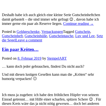
Deshalb habe ich auch gleich eine kleine Serie Gutscheinheftchen
damit gebastelt – die sind immer sehr gefragt 😉 , davon habe ich
„Setz
immer gerne ein paar als Reserve liegen.
Continue reading
→
die
Posted in
Geldgeschenke
,
Verpackungen
Tagged
Gutschein
,
Segel!
Gutscheinheft
,
Gutscheinhülle
,
Gutscheintasche
,
Luv und Lee
,
Setz
–
die Segel
Leave a comment
Viele
maritime
Ein paar Kröten…
Gutschein
Posted on
8. Februar 2019
by
StempelART
… kann doch jeder gebrauchen, findest Du nicht auch?
Und mit diesen lustigen Gesellen kann man die „Kröten“ sehr
humorig verpacken! 🙂
Ich muss ja zugeben: ich habe den fröhlichen Hüpfer von seinem
Einrad getrennt… mit Hilfe einer scharfen, spitzen Schere 😉 . Für
diesen Kreis wäre das ja nicht nötig gewesen… doch bei anderen