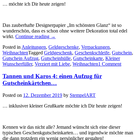
… möchte ich Dir heute zeigen!
Das zauberhafte Designerpapier „Im schönsten Glanz“ ist so
wunderschön, dass es schon ohne weitere Dekoration total edel
„Weihnachtliche
wirkt.
Continue reading
→
Aufzüge
Posted in
Anleitungen
,
Geldgeschenke
,
Verpackungen
,
für
Weihnachten
Tagged
Geldgeschenk
,
Geschenkschleife
,
Gutschein
,
Gutscheinkarten…“
Gutschein Aufzug
,
Gutscheinhülle
,
Gutscheinkarte
,
Kleiner
Wunscherfüller
,
Verziert mit Liebe
,
Weihnachten
1 Comment
Tannen und Karos 4: einen Aufzug für
Gutscheinkärtchen…
Posted on
12. Dezember 2019
by
StempelART
… inklusiver kleiner Grußkarte möchte ich Dir heute zeigen!
Kennen wir das nicht alle? Jemand wünscht sich eine dieser
typischen Geschenkgutscheinkarten… und irgendwie möchte man
die dann trotzdem ein wenig persönlicher gestalten!