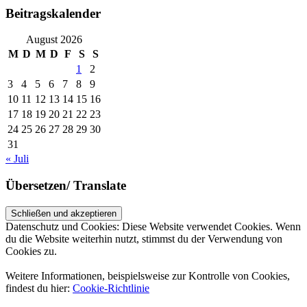
Beitragskalender
August 2026
M
D
M
D
F
S
S
1
2
3
4
5
6
7
8
9
10
11
12
13
14
15
16
17
18
19
20
21
22
23
24
25
26
27
28
29
30
31
« Juli
Übersetzen/ Translate
Datenschutz und Cookies: Diese Website verwendet Cookies. Wenn
du die Website weiterhin nutzt, stimmst du der Verwendung von
Cookies zu.
Weitere Informationen, beispielsweise zur Kontrolle von Cookies,
findest du hier:
Cookie-Richtlinie