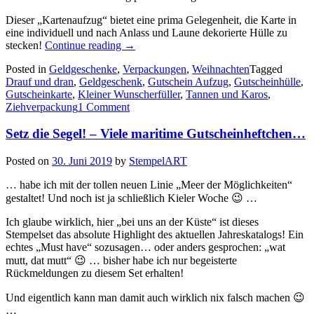
Dieser „Kartenaufzug“ bietet eine prima Gelegenheit, die Karte in
eine individuell und nach Anlass und Laune dekorierte Hülle zu
„Tannen
stecken!
Continue reading
→
und
Posted in
Geldgeschenke
,
Verpackungen
,
Weihnachten
Tagged
Karos
Drauf und dran
,
Geldgeschenk
,
Gutschein Aufzug
,
Gutscheinhülle
,
4:
Gutscheinkarte
,
Kleiner Wunscherfüller
,
Tannen und Karos
,
einen
Ziehverpackung
1 Comment
Aufzug
für
Setz die Segel! – Viele maritime Gutscheinheftchen…
Gutscheinkärtchen…“
Posted on
30. Juni 2019
by
StempelART
… habe ich mit der tollen neuen Linie „Meer der Möglichkeiten“
gestaltet! Und noch ist ja schließlich Kieler Woche 😉 …
Ich glaube wirklich, hier „bei uns an der Küste“ ist dieses
Stempelset das absolute Highlight des aktuellen Jahreskatalogs! Ein
echtes „Must have“ sozusagen… oder anders gesprochen: „wat
mutt, dat mutt“ 😉 … bisher habe ich nur begeisterte
Rückmeldungen zu diesem Set erhalten!
Und eigentlich kann man damit auch wirklich nix falsch machen 😉
…