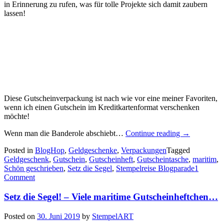
in Erinnerung zu rufen, was für tolle Projekte sich damit zaubern
lassen!
Diese Gutscheinverpackung ist nach wie vor eine meiner Favoriten,
wenn ich einen Gutschein im Kreditkartenformat verschenken
möchte!
„Stempelreis
Wenn man die Banderole abschiebt…
Continue reading
→
Blogparade:
Posted in
BlogHop
,
Geldgeschenke
,
Verpackungen
Tagged
Gutscheinve
Geldgeschenk
,
Gutschein
,
Gutscheinheft
,
Gutscheintasche
,
maritim
,
Schön geschrieben
,
Setz die Segel
,
Stempelreise Blogparade
1
Comment
Setz die Segel! – Viele maritime Gutscheinheftchen…
Posted on
30. Juni 2019
by
StempelART