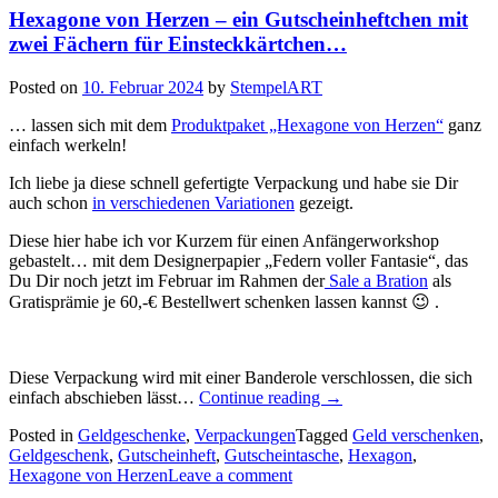
Hexagone von Herzen – ein Gutscheinheftchen mit
zwei Fächern für Einsteckkärtchen…
Posted on
10. Februar 2024
by
StempelART
… lassen sich mit dem
Produktpaket „Hexagone von Herzen“
ganz
einfach werkeln!
Ich liebe ja diese schnell gefertigte Verpackung und habe sie Dir
auch schon
in verschiedenen Variationen
gezeigt.
Diese hier habe ich vor Kurzem für einen Anfängerworkshop
gebastelt… mit dem Designerpapier „Federn voller Fantasie“, das
Du Dir noch jetzt im Februar im Rahmen der
Sale a Bration
als
Gratisprämie je 60,-€ Bestellwert schenken lassen kannst 😉 .
Diese Verpackung wird mit einer Banderole verschlossen, die sich
„Hexagone
einfach abschieben lässt…
Continue reading
→
von
Posted in
Geldgeschenke
,
Verpackungen
Tagged
Geld verschenken
,
Herzen
Geldgeschenk
,
Gutscheinheft
,
Gutscheintasche
,
Hexagon
,
–
Hexagone von Herzen
Leave a comment
ein
Gutscheinheftchen