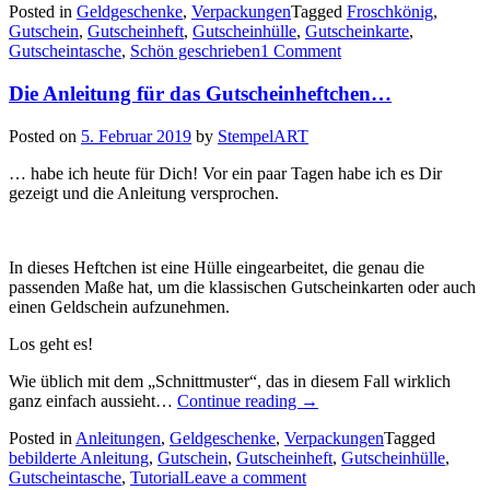
Posted in
Geldgeschenke
,
Verpackungen
Tagged
Froschkönig
,
Kröten…“
Gutschein
,
Gutscheinheft
,
Gutscheinhülle
,
Gutscheinkarte
,
Gutscheintasche
,
Schön geschrieben
1 Comment
Die Anleitung für das Gutscheinheftchen…
Posted on
5. Februar 2019
by
StempelART
… habe ich heute für Dich! Vor ein paar Tagen habe ich es Dir
gezeigt und die Anleitung versprochen.
In dieses Heftchen ist eine Hülle eingearbeitet, die genau die
passenden Maße hat, um die klassischen Gutscheinkarten oder auch
einen Geldschein aufzunehmen.
Los geht es!
Wie üblich mit dem „Schnittmuster“, das in diesem Fall wirklich
„Die
ganz einfach aussieht…
Continue reading
→
Anleitung
Posted in
Anleitungen
,
Geldgeschenke
,
Verpackungen
Tagged
für
bebilderte Anleitung
,
Gutschein
,
Gutscheinheft
,
Gutscheinhülle
,
das
Gutscheintasche
,
Tutorial
Leave a comment
Gutscheinheftchen…“