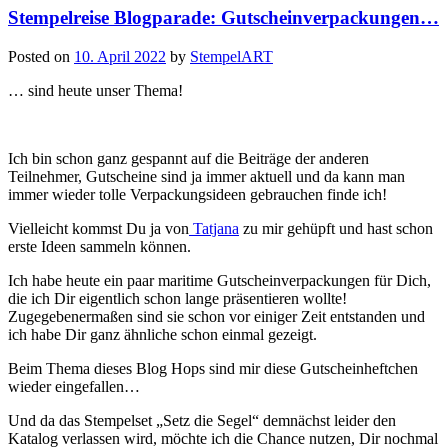
Stempelreise Blogparade: Gutscheinverpackungen…
mit
zwei
Fächern
Posted on
10. April 2022
by
StempelART
für
Einsteckkärtchen…“
… sind heute unser Thema!
Ich bin schon ganz gespannt auf die Beiträge der anderen
Teilnehmer, Gutscheine sind ja immer aktuell und da kann man
immer wieder tolle Verpackungsideen gebrauchen finde ich!
Vielleicht kommst Du ja von
Tatjana
zu mir gehüpft und hast schon
erste Ideen sammeln können.
Ich habe heute ein paar maritime Gutscheinverpackungen für Dich,
die ich Dir eigentlich schon lange präsentieren wollte!
Zugegebenermaßen sind sie schon vor einiger Zeit entstanden und
ich habe Dir ganz ähnliche schon einmal gezeigt.
Beim Thema dieses Blog Hops sind mir diese Gutscheinheftchen
wieder eingefallen…
Und da das Stempelset „Setz die Segel“ demnächst leider den
Katalog verlassen wird, möchte ich die Chance nutzen, Dir nochmal