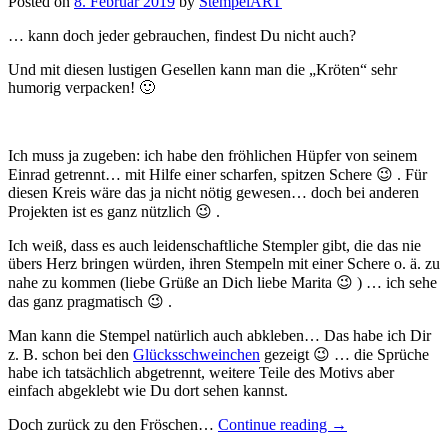
Posted on
8. Februar 2019
by
StempelART
… kann doch jeder gebrauchen, findest Du nicht auch?
Und mit diesen lustigen Gesellen kann man die „Kröten“ sehr
humorig verpacken! 🙂
Ich muss ja zugeben: ich habe den fröhlichen Hüpfer von seinem
Einrad getrennt… mit Hilfe einer scharfen, spitzen Schere 😉 . Für
diesen Kreis wäre das ja nicht nötig gewesen… doch bei anderen
Projekten ist es ganz nützlich 😉 .
Ich weiß, dass es auch leidenschaftliche Stempler gibt, die das nie
übers Herz bringen würden, ihren Stempeln mit einer Schere o. ä. zu
nahe zu kommen (liebe Grüße an Dich liebe Marita 😉 ) … ich sehe
das ganz pragmatisch 😉 .
Man kann die Stempel natürlich auch abkleben… Das habe ich Dir
z. B. schon bei den
Glücksschweinchen
gezeigt 😉 … die Sprüche
habe ich tatsächlich abgetrennt, weitere Teile des Motivs aber
einfach abgeklebt wie Du dort sehen kannst.
„Ein
Doch zurück zu den Fröschen…
Continue reading
→
paar