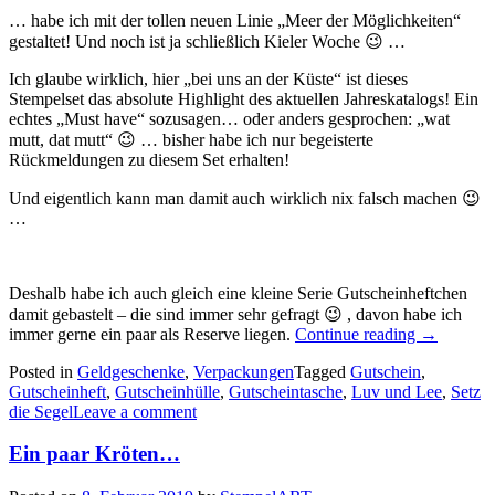
… habe ich mit der tollen neuen Linie „Meer der Möglichkeiten“
gestaltet! Und noch ist ja schließlich Kieler Woche 😉 …
Ich glaube wirklich, hier „bei uns an der Küste“ ist dieses
Stempelset das absolute Highlight des aktuellen Jahreskatalogs! Ein
echtes „Must have“ sozusagen… oder anders gesprochen: „wat
mutt, dat mutt“ 😉 … bisher habe ich nur begeisterte
Rückmeldungen zu diesem Set erhalten!
Und eigentlich kann man damit auch wirklich nix falsch machen 😉
…
Deshalb habe ich auch gleich eine kleine Serie Gutscheinheftchen
damit gebastelt – die sind immer sehr gefragt 😉 , davon habe ich
„Setz
immer gerne ein paar als Reserve liegen.
Continue reading
→
die
Posted in
Geldgeschenke
,
Verpackungen
Tagged
Gutschein
,
Segel!
Gutscheinheft
,
Gutscheinhülle
,
Gutscheintasche
,
Luv und Lee
,
Setz
–
die Segel
Leave a comment
Viele
maritime
Ein paar Kröten…
Gutschein