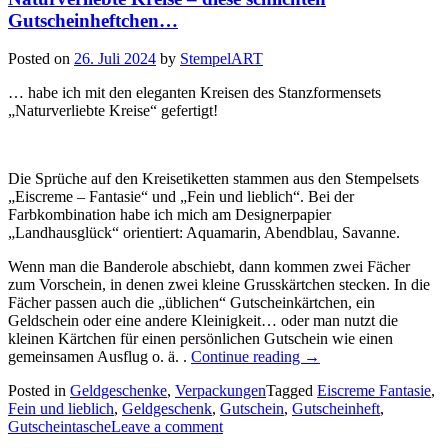
Gutscheinheftchen…
Posted on
26. Juli 2024
by
StempelART
… habe ich mit den eleganten Kreisen des Stanzformensets
„Naturverliebte Kreise“ gefertigt!
Die Sprüche auf den Kreisetiketten stammen aus den Stempelsets
„Eiscreme – Fantasie“ und „Fein und lieblich“. Bei der
Farbkombination habe ich mich am Designerpapier
„Landhausglück“ orientiert: Aquamarin, Abendblau, Savanne.
Wenn man die Banderole abschiebt, dann kommen zwei Fächer
zum Vorschein, in denen zwei kleine Grusskärtchen stecken. In die
Fächer passen auch die „üblichen“ Gutscheinkärtchen, ein
Geldschein oder eine andere Kleinigkeit… oder man nutzt die
kleinen Kärtchen für einen persönlichen Gutschein wie einen
„Naturverliebte
gemeinsamen Ausflug o. ä. .
Continue reading
→
Kreise
Posted in
Geldgeschenke
,
Verpackungen
Tagged
Eiscreme Fantasie
,
–
Fein und lieblich
,
Geldgeschenk
,
Gutschein
,
Gutscheinheft
,
diese
Gutscheintasche
Leave a comment
schlichten
Gutscheinheftchen…“