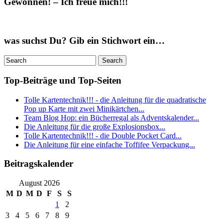
Gewonnen! – Ich freue mich!!!
was suchst Du? Gib ein Stichwort ein…
Top-Beiträge und Top-Seiten
Tolle Kartentechnik!!! - die Anleitung für die quadratische
Pop up Karte mit zwei Minikärtchen...
Team Blog Hop: ein Bücherregal als Adventskalender...
Die Anleitung für die große Explosionsbox...
Tolle Kartentechnik!!! - die Double Pocket Card...
Die Anleitung für eine einfache Toffifee Verpackung...
Beitragskalender
August 2026
M
D
M
D
F
S
S
1
2
3
4
5
6
7
8
9