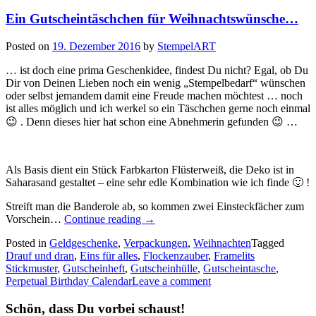
Ein Gutscheintäschchen für Weihnachtswünsche…
Posted on
19. Dezember 2016
by
StempelART
… ist doch eine prima Geschenkidee, findest Du nicht? Egal, ob Du
Dir von Deinen Lieben noch ein wenig „Stempelbedarf“ wünschen
oder selbst jemandem damit eine Freude machen möchtest … noch
ist alles möglich und ich werkel so ein Täschchen gerne noch einmal
😉 . Denn dieses hier hat schon eine Abnehmerin gefunden 😉 …
Als Basis dient ein Stück Farbkarton Flüsterweiß, die Deko ist in
Saharasand gestaltet – eine sehr edle Kombination wie ich finde 🙂 !
Streift man die Banderole ab, so kommen zwei Einsteckfächer zum
„Ein
Vorschein…
Continue reading
→
Gutscheintäschchen
Posted in
Geldgeschenke
,
Verpackungen
,
Weihnachten
Tagged
für
Drauf und dran
,
Eins für alles
,
Flockenzauber
,
Framelits
Weihnachtswünsche…“
Stickmuster
,
Gutscheinheft
,
Gutscheinhülle
,
Gutscheintasche
,
Perpetual Birthday Calendar
Leave a comment
Schön, dass Du vorbei schaust!