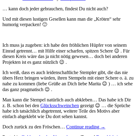
… kann doch jeder gebrauchen, findest Du nicht auch?
Und mit diesen lustigen Gesellen kann man die „Kröten“ sehr
humorig verpacken! 🙂
Ich muss ja zugeben: ich habe den fröhlichen Hüpfer von seinem
Einrad getrennt… mit Hilfe einer scharfen, spitzen Schere 😉 . Für
diesen Kreis wäre das ja nicht nötig gewesen… doch bei anderen
Projekten ist es ganz nützlich 😉 .
Ich weiß, dass es auch leidenschaftliche Stempler gibt, die das nie
übers Herz bringen würden, ihren Stempeln mit einer Schere o. ä. zu
nahe zu kommen (liebe Grüße an Dich liebe Marita 😉 ) … ich sehe
das ganz pragmatisch 😉 .
Man kann die Stempel natürlich auch abkleben… Das habe ich Dir
z. B. schon bei den
Glücksschweinchen
gezeigt 😉 … die Sprüche
habe ich tatsächlich abgetrennt, weitere Teile des Motivs aber
einfach abgeklebt wie Du dort sehen kannst.
„Ein
Doch zurück zu den Fröschen…
Continue reading
→
paar