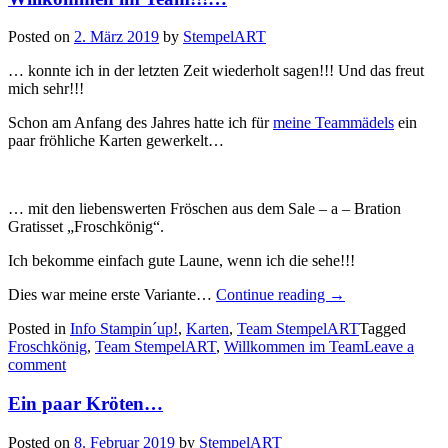
Posted on
2. März 2019
by
StempelART
… konnte ich in der letzten Zeit wiederholt sagen!!! Und das freut
mich sehr!!!
Schon am Anfang des Jahres hatte ich für
meine Teammädels
ein
paar fröhliche Karten gewerkelt…
… mit den liebenswerten Fröschen aus dem Sale – a – Bration
Gratisset „Froschkönig“.
Ich bekomme einfach gute Laune, wenn ich die sehe!!!
„Willkommen
Dies war meine erste Variante…
Continue reading
→
im
Posted in
Info Stampin´up!
,
Karten
,
Team StempelART
Tagged
Team!!!…“
Froschkönig
,
Team StempelART
,
Willkommen im Team
Leave a
comment
Ein paar Kröten…
Posted on
8. Februar 2019
by
StempelART