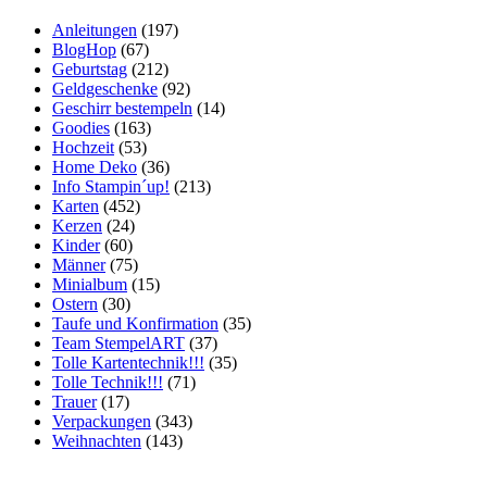
Anleitungen
(197)
BlogHop
(67)
Geburtstag
(212)
Geldgeschenke
(92)
Geschirr bestempeln
(14)
Goodies
(163)
Hochzeit
(53)
Home Deko
(36)
Info Stampin´up!
(213)
Karten
(452)
Kerzen
(24)
Kinder
(60)
Männer
(75)
Minialbum
(15)
Ostern
(30)
Taufe und Konfirmation
(35)
Team StempelART
(37)
Tolle Kartentechnik!!!
(35)
Tolle Technik!!!
(71)
Trauer
(17)
Verpackungen
(343)
Weihnachten
(143)