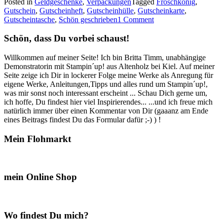
Posted in
Geldgeschenke
,
Verpackungen
Tagged
Froschkönig
,
Kröten…“
Gutschein
,
Gutscheinheft
,
Gutscheinhülle
,
Gutscheinkarte
,
Gutscheintasche
,
Schön geschrieben
1 Comment
Schön, dass Du vorbei schaust!
Willkommen auf meiner Seite! Ich bin Britta Timm, unabhängige
Demonstratorin mit Stampin´up! aus Altenholz bei Kiel. Auf meiner
Seite zeige ich Dir in lockerer Folge meine Werke als Anregung für
eigene Werke, Anleitungen,Tipps und alles rund um Stampin´up!,
was mir sonst noch interessant erscheint ... Schau Dich gerne um,
ich hoffe, Du findest hier viel Inspirierendes... ...und ich freue mich
natürlich immer über einen Kommentar von Dir (gaaanz am Ende
eines Beitrags findest Du das Formular dafür ;-) ) !
Mein Flohmarkt
mein Online Shop
Wo findest Du mich?