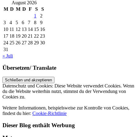
August 2026
M
D
M
D
F
S
S
1
2
3
4
5
6
7
8
9
10
11
12
13
14
15
16
17
18
19
20
21
22
23
24
25
26
27
28
29
30
31
« Juli
Übersetzen/ Translate
Datenschutz und Cookies: Diese Website verwendet Cookies. Wenn
du die Website weiterhin nutzt, stimmst du der Verwendung von
Cookies zu.
Weitere Informationen, beispielsweise zur Kontrolle von Cookies,
findest du hier:
Cookie-Richtlinie
Dieser Blog enthält Werbung