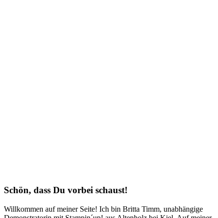
Schön, dass Du vorbei schaust!
Willkommen auf meiner Seite! Ich bin Britta Timm, unabhängige
Demonstratorin mit Stampin´up! aus Altenholz bei Kiel. Auf meiner