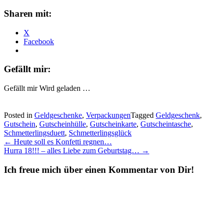
Sharen mit:
X
Facebook
Gefällt mir:
Gefällt mir
Wird geladen …
Posted in
Geldgeschenke
,
Verpackungen
Tagged
Geldgeschenk
,
Gutschein
,
Gutscheinhülle
,
Gutscheinkarte
,
Gutscheintasche
,
Schmetterlingsduett
,
Schmetterlingsglück
Post
←
Heute soll es Konfetti regnen…
Hurra 18!!! – alles Liebe zum Geburtstag…
→
navigation
Ich freue mich über einen Kommentar von Dir!