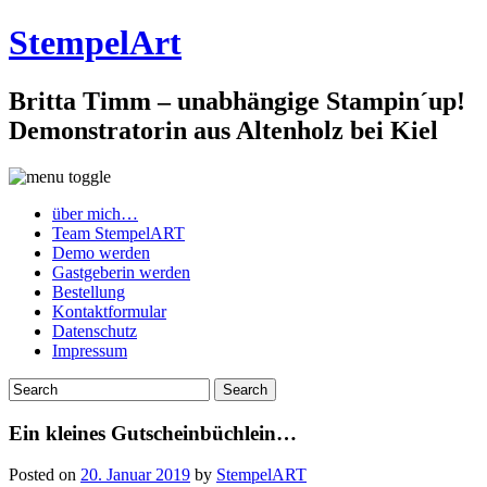
StempelArt
Britta Timm – unabhängige Stampin´up!
Demonstratorin aus Altenholz bei Kiel
über mich…
Team StempelART
Demo werden
Gastgeberin werden
Bestellung
Kontaktformular
Datenschutz
Impressum
Ein kleines Gutscheinbüchlein…
Posted on
20. Januar 2019
by
StempelART