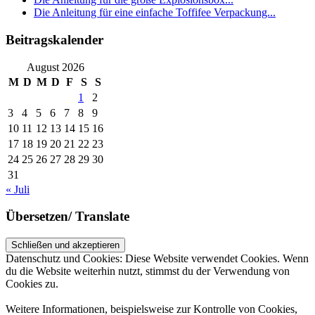
Die Anleitung für eine einfache Toffifee Verpackung...
Beitragskalender
August 2026
M
D
M
D
F
S
S
1
2
3
4
5
6
7
8
9
10
11
12
13
14
15
16
17
18
19
20
21
22
23
24
25
26
27
28
29
30
31
« Juli
Übersetzen/ Translate
Datenschutz und Cookies: Diese Website verwendet Cookies. Wenn
du die Website weiterhin nutzt, stimmst du der Verwendung von
Cookies zu.
Weitere Informationen, beispielsweise zur Kontrolle von Cookies,