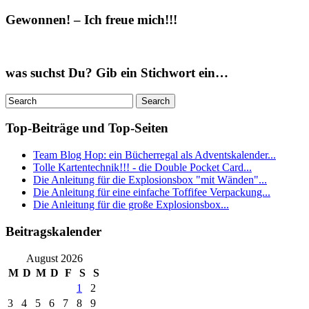
Gewonnen! – Ich freue mich!!!
was suchst Du? Gib ein Stichwort ein…
Top-Beiträge und Top-Seiten
Team Blog Hop: ein Bücherregal als Adventskalender...
Tolle Kartentechnik!!! - die Double Pocket Card...
Die Anleitung für die Explosionsbox "mit Wänden"...
Die Anleitung für eine einfache Toffifee Verpackung...
Die Anleitung für die große Explosionsbox...
Beitragskalender
August 2026
M
D
M
D
F
S
S
1
2
3
4
5
6
7
8
9