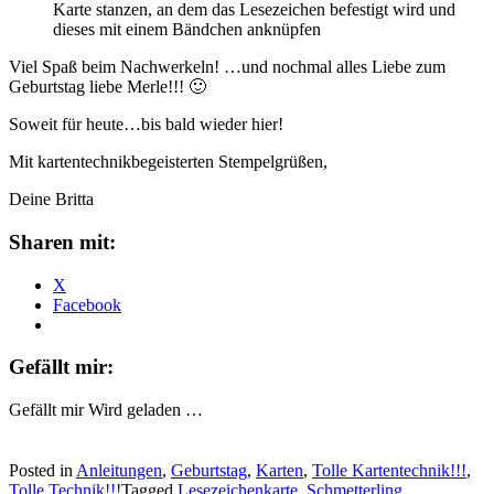
Karte stanzen, an dem das Lesezeichen befestigt wird und
dieses mit einem Bändchen anknüpfen
Viel Spaß beim Nachwerkeln! …und nochmal alles Liebe zum
Geburtstag liebe Merle!!! 🙂
Soweit für heute…bis bald wieder hier!
Mit kartentechnikbegeisterten Stempelgrüßen,
Deine Britta
Sharen mit:
X
Facebook
Gefällt mir:
Gefällt mir
Wird geladen …
Posted in
Anleitungen
,
Geburtstag
,
Karten
,
Tolle Kartentechnik!!!
,
Tolle Technik!!!
Tagged
Lesezeichenkarte
,
Schmetterling
,