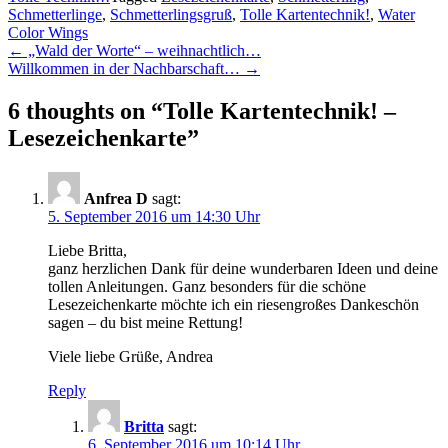
Schmetterlinge
,
Schmetterlingsgruß
,
Tolle Kartentechnik!
,
Water
Color Wings
Post
←
„Wald der Worte“ – weihnachtlich…
Willkommen in der Nachbarschaft…
→
navigation
6 thoughts on “
Tolle Kartentechnik! –
Lesezeichenkarte
”
Anfrea D
sagt:
5. September 2016 um 14:30 Uhr
Liebe Britta,
ganz herzlichen Dank für deine wunderbaren Ideen und deine
tollen Anleitungen. Ganz besonders für die schöne
Lesezeichenkarte möchte ich ein riesengroßes Dankeschön
sagen – du bist meine Rettung!
Viele liebe Grüße, Andrea
Reply
Britta
sagt:
6. September 2016 um 10:14 Uhr