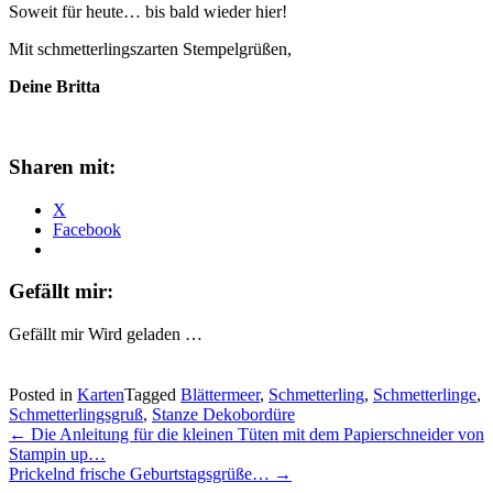
Soweit für heute… bis bald wieder hier!
Mit schmetterlingszarten Stempelgrüßen,
Deine Britta
Sharen mit:
X
Facebook
Gefällt mir:
Gefällt mir
Wird geladen …
Posted in
Karten
Tagged
Blättermeer
,
Schmetterling
,
Schmetterlinge
,
Schmetterlingsgruß
,
Stanze Dekobordüre
Post
←
Die Anleitung für die kleinen Tüten mit dem Papierschneider von
Stampin up…
navigation
Prickelnd frische Geburtstagsgrüße…
→