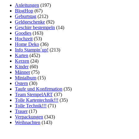
Anleitungen
(197)
BlogHop
(67)
Geburtstag
(212)
Geldgeschenke
(92)
Geschirr bestempeln
(14)
Goodies
(163)
Hochzeit
(53)
Home Deko
(36)
Info Stampin´up!
(213)
Karten
(452)
Kerzen
(24)
Kinder
(60)
Männer
(75)
Minialbum
(15)
Ostern
(30)
Taufe und Konfirmation
(35)
Team StempelART
(37)
Tolle Kartentechnik!!!
(35)
Tolle Technik!!!
(71)
Trauer
(17)
Verpackungen
(343)
Weihnachten
(143)