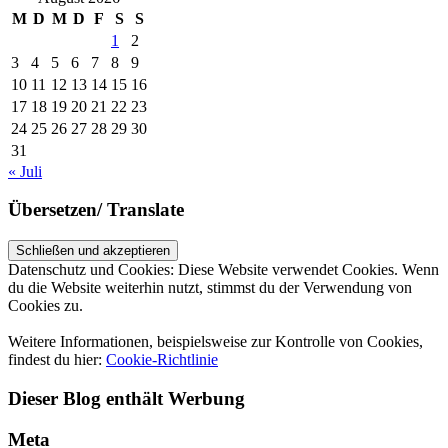
M
D
M
D
F
S
S
1
2
3
4
5
6
7
8
9
10
11
12
13
14
15
16
17
18
19
20
21
22
23
24
25
26
27
28
29
30
31
« Juli
Übersetzen/ Translate
Datenschutz und Cookies: Diese Website verwendet Cookies. Wenn
du die Website weiterhin nutzt, stimmst du der Verwendung von
Cookies zu.
Weitere Informationen, beispielsweise zur Kontrolle von Cookies,
findest du hier:
Cookie-Richtlinie
Dieser Blog enthält Werbung
Meta