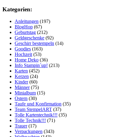
Kategorien:
Anleitungen
(197)
BlogHop
(67)
Geburtstag
(212)
Geldgeschenke
(92)
Geschirr bestempeln
(14)
Goodies
(163)
Hochzeit
(53)
Home Deko
(36)
Info Stampin´up!
(213)
Karten
(452)
Kerzen
(24)
Kinder
(60)
Männer
(75)
Minialbum
(15)
Ostern
(30)
Taufe und Konfirmation
(35)
Team StempelART
(37)
Tolle Kartentechnik!!!
(35)
Tolle Technik!!!
(71)
Trauer
(17)
Verpackungen
(343)
Weihnachten
(143)