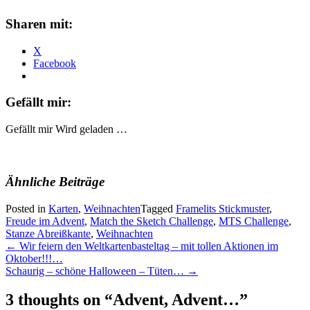
Sharen mit:
X
Facebook
Gefällt mir:
Gefällt mir
Wird geladen …
Ähnliche Beiträge
Posted in
Karten
,
Weihnachten
Tagged
Framelits Stickmuster
,
Freude im Advent
,
Match the Sketch Challenge
,
MTS Challenge
,
Stanze Abreißkante
,
Weihnachten
Post
←
Wir feiern den Weltkartenbasteltag – mit tollen Aktionen im
Oktober!!!…
navigation
Schaurig – schöne Halloween – Tüten…
→
3 thoughts on “
Advent, Advent…
”