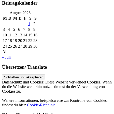
Beitragskalender
August 2026
M
D
M
D
F
S
S
1
2
3
4
5
6
7
8
9
10
11
12
13
14
15
16
17
18
19
20
21
22
23
24
25
26
27
28
29
30
31
« Juli
Übersetzen/ Translate
Datenschutz und Cookies: Diese Website verwendet Cookies. Wenn
du die Website weiterhin nutzt, stimmst du der Verwendung von
Cookies zu.
Weitere Informationen, beispielsweise zur Kontrolle von Cookies,
findest du hier:
Cookie-Richtlinie