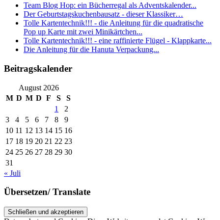
Team Blog Hop: ein Bücherregal als Adventskalender...
Der Geburtstagskuchenbausatz - dieser Klassiker…
Tolle Kartentechnik!!! - die Anleitung für die quadratische
Pop up Karte mit zwei Minikärtchen...
Tolle Kartentechnik!!! - eine raffinierte Flügel - Klappkarte...
Die Anleitung für die Hanuta Verpackung...
Beitragskalender
August 2026
M
D
M
D
F
S
S
1
2
3
4
5
6
7
8
9
10
11
12
13
14
15
16
17
18
19
20
21
22
23
24
25
26
27
28
29
30
31
« Juli
Übersetzen/ Translate