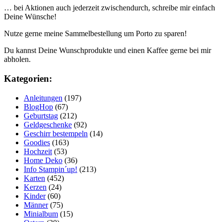
… bei Aktionen auch jederzeit zwischendurch, schreibe mir einfach
Deine Wünsche!
Nutze gerne meine Sammelbestellung um Porto zu sparen!
Du kannst Deine Wunschprodukte und einen Kaffee gerne bei mir
abholen.
Kategorien:
Anleitungen
(197)
BlogHop
(67)
Geburtstag
(212)
Geldgeschenke
(92)
Geschirr bestempeln
(14)
Goodies
(163)
Hochzeit
(53)
Home Deko
(36)
Info Stampin´up!
(213)
Karten
(452)
Kerzen
(24)
Kinder
(60)
Männer
(75)
Minialbum
(15)