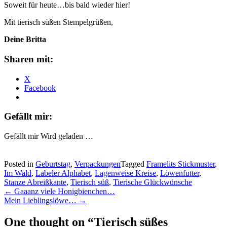
Soweit für heute…bis bald wieder hier!
Mit tierisch süßen Stempelgrüßen,
Deine Britta
Sharen mit:
X
Facebook
Gefällt mir:
Gefällt mir
Wird geladen …
Posted in
Geburtstag
,
Verpackungen
Tagged
Framelits Stickmuster
,
Im Wald
,
Labeler Alphabet
,
Lagenweise Kreise
,
Löwenfutter
,
Stanze Abreißkante
,
Tierisch süß
,
Tierische Glückwünsche
Post
←
Gaaanz viele Honigbienchen…
Mein Lieblingslöwe…
→
navigation
One thought on “
Tierisch süßes