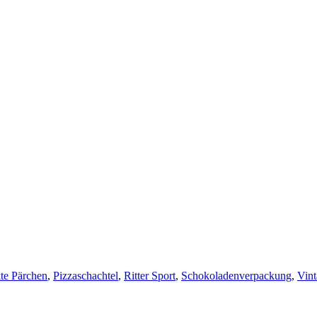
kte Pärchen
,
Pizzaschachtel
,
Ritter Sport
,
Schokoladenverpackung
,
Vint