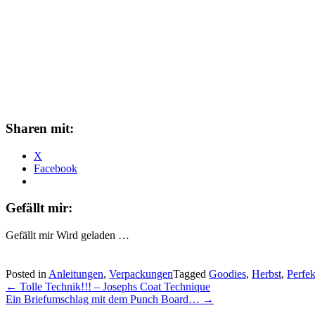
Sharen mit:
X
Facebook
Gefällt mir:
Gefällt mir
Wird geladen …
Posted in
Anleitungen
,
Verpackungen
Tagged
Goodies
,
Herbst
,
Perfe
Post
←
Tolle Technik!!! – Josephs Coat Technique
Ein Briefumschlag mit dem Punch Board…
→
navigation