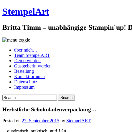
StempelArt
Britta Timm – unabhängige Stampin´up! De
über mich…
Team StempelART
Demo werden
Gastgeberin werden
Bestellung
Kontaktformular
Datenschutz
Impressum
Herbstliche Schokoladenverpackung…
Posted on
27. September 2015
by
StempelART
…quadratisch, praktisch, gut!!! 😉