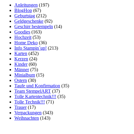
Anleitungen
(197)
BlogHop
(67)
Geburtstag
(212)
Geldgeschenke
(92)
Geschirr bestempeln
(14)
Goodies
(163)
Hochzeit
(53)
Home Deko
(36)
Info Stampin´up!
(213)
Karten
(452)
Kerzen
(24)
Kinder
(60)
Männer
(75)
Minialbum
(15)
Ostern
(30)
Taufe und Konfirmation
(35)
Team StempelART
(37)
Tolle Kartentechnik!!!
(35)
Tolle Technik!!!
(71)
Trauer
(17)
Verpackungen
(343)
Weihnachten
(143)