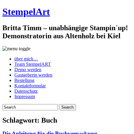
StempelArt
Britta Timm – unabhängige Stampin´up!
Demonstratorin aus Altenholz bei Kiel
über mich…
Team StempelART
Demo werden
Gastgeberin werden
Bestellung
Kontaktformular
Datenschutz
Impressum
Schlagwort:
Buch
Die Anleitung für die Buchverpackung…