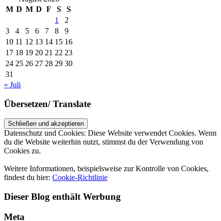
M
D
M
D
F
S
S
1
2
3
4
5
6
7
8
9
10
11
12
13
14
15
16
17
18
19
20
21
22
23
24
25
26
27
28
29
30
31
« Juli
Übersetzen/ Translate
Datenschutz und Cookies: Diese Website verwendet Cookies. Wenn
du die Website weiterhin nutzt, stimmst du der Verwendung von
Cookies zu.
Weitere Informationen, beispielsweise zur Kontrolle von Cookies,
findest du hier:
Cookie-Richtlinie
Dieser Blog enthält Werbung
Meta