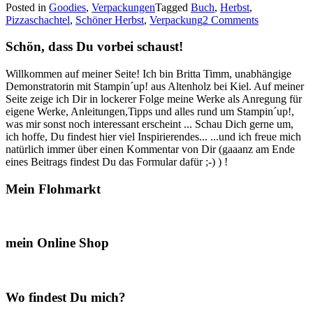
Posted in
Goodies
,
Verpackungen
Tagged
Buch
,
Herbst
,
–
Pizzaschachtel
,
Schöner Herbst
,
Verpackung
2 Comments
diese
kleine
Schön, dass Du vorbei schaust!
Schachtel
in
Buchform…“
Willkommen auf meiner Seite! Ich bin Britta Timm, unabhängige
Demonstratorin mit Stampin´up! aus Altenholz bei Kiel. Auf meiner
Seite zeige ich Dir in lockerer Folge meine Werke als Anregung für
eigene Werke, Anleitungen,Tipps und alles rund um Stampin´up!,
was mir sonst noch interessant erscheint ... Schau Dich gerne um,
ich hoffe, Du findest hier viel Inspirierendes... ...und ich freue mich
natürlich immer über einen Kommentar von Dir (gaaanz am Ende
eines Beitrags findest Du das Formular dafür ;-) ) !
Mein Flohmarkt
mein Online Shop
Wo findest Du mich?