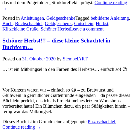
„Di
das mit dem Prägefolder „Struktureffekt“ prägst.
Continue reading
Anl
→
für
Posted in
Anleitungen
,
Geldgeschenke
Tagged
bebilderte Anleitung
,
die
Buch
,
Buchschachtel
,
Geldgeschenk
,
Gutschein
,
Herbst
,
Bu
Klitzekleine Grüße
,
Schöner Herbst
Leave a comment
Schöner Herbst!!! – diese kleine Schachtel in
Buchform…
Posted on
31. Oktober 2020
by
StempelART
… ist ein Mitbringsel in den Farben des Herbstes… einfach so! 😉
Vor Kurzem waren wir – einfach so 😉 – zu Bratwurst und
Glühwein in gemütlicher Gartenrunde eingeladen – da passte dieses
Büchlein perfekt, das ich als Projekt meines letzten Workshops
vorbereitet hatte! Ein Blümchen dazu, ein paar Süßigkeiten hinein –
fertig war das Mitbringsel.
Dieses Buch ist im Grunde eine aufgepeppte
Pizzaschachtel.
..
„Schöner
Continue reading
→
Herbst!!!