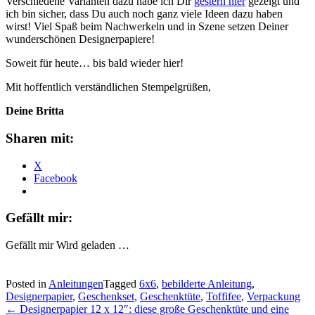
Verschiedene Varianten dazu habe ich Dir
gestern hier
gezeigt und
ich bin sicher, dass Du auch noch ganz viele Ideen dazu haben
wirst! Viel Spaß beim Nachwerkeln und in Szene setzen Deiner
wunderschönen Designerpapiere!
Soweit für heute… bis bald wieder hier!
Mit hoffentlich verständlichen Stempelgrüßen,
Deine Britta
Sharen mit:
X
Facebook
Gefällt mir:
Gefällt mir
Wird geladen …
Posted in
Anleitungen
Tagged
6x6
,
bebilderte Anleitung
,
Designerpapier
,
Geschenkset
,
Geschenktüte
,
Toffifee
,
Verpackung
Post
←
Designerpapier 12 x 12″: diese große Geschenktüte und eine