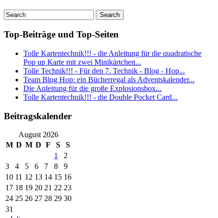
Top-Beiträge und Top-Seiten
Tolle Kartentechnik!!! - die Anleitung für die quadratische
Pop up Karte mit zwei Minikärtchen...
Tolle Technik!!! - Für den 7. Technik - Blog - Hop...
Team Blog Hop: ein Bücherregal als Adventskalender...
Die Anleitung für die große Explosionsbox...
Tolle Kartentechnik!!! - die Double Pocket Card...
Beitragskalender
August 2026
M
D
M
D
F
S
S
1
2
3
4
5
6
7
8
9
10
11
12
13
14
15
16
17
18
19
20
21
22
23
24
25
26
27
28
29
30
31