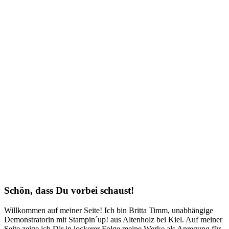
Schön, dass Du vorbei schaust!
Willkommen auf meiner Seite! Ich bin Britta Timm, unabhängige
Demonstratorin mit Stampin´up! aus Altenholz bei Kiel. Auf meiner
Seite zeige ich Dir in lockerer Folge meine Werke als Anregung für