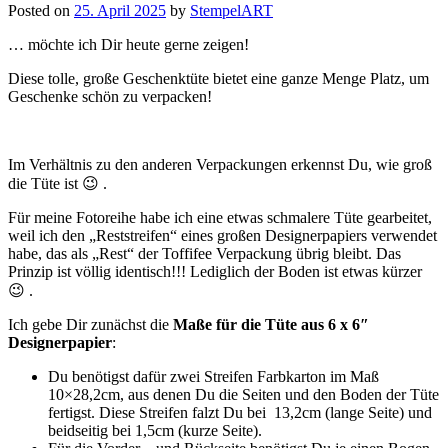
Posted on
25. April 2025
by
StempelART
… möchte ich Dir heute gerne zeigen!
Diese tolle, große Geschenktüte bietet eine ganze Menge Platz, um
Geschenke schön zu verpacken!
Im Verhältnis zu den anderen Verpackungen erkennst Du, wie groß
die Tüte ist 😉 .
Für meine Fotoreihe habe ich eine etwas schmalere Tüte gearbeitet,
weil ich den „Reststreifen“ eines großen Designerpapiers verwendet
habe, das als „Rest“ der Toffifee Verpackung übrig bleibt. Das
Prinzip ist völlig identisch!!! Lediglich der Boden ist etwas kürzer
😉 .
Ich gebe Dir zunächst die
Maße für die Tüte aus 6 x 6″
Designerpapier
:
Du benötigst dafür zwei Streifen Farbkarton im Maß
10×28,2cm, aus denen Du die Seiten und den Boden der Tüte
fertigst. Diese Streifen falzt Du bei 13,2cm (lange Seite) und
beidseitig bei 1,5cm (kurze Seite).