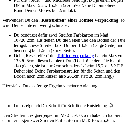
Für die Vorder – und Rückseite benötigst Du je einen Bogen
DP im Maß 15,2 x 15,2cm (also 6×6″), die Du am oberen
Rand Deines Motivs bei 2cm falzt.
Verwendest Du den
„Reststreifen“ einer Toffifee Verpackung
, so
wird Deine Tüte ein wenig schmaler.
Du benötigst dafür zwei Streifen Farbkarton im Maß
10×26,2cm, aus denen Du die Seiten und den Boden der Tüte
fertigst. Diese Streifen falzt Du bei 13,2cm (lange Seite) und
beidseitig bei 1,5cm (kurze Seite).
Dein „Reststreifen“ der
Toffifee Verpackung
hat ein Maß von
13×30,5cm, diesen halbierst Du. (Die Höhe der Tüte bleibt
also gleich, sie ist nur 2cm schmaler als beim 15,2 x 15,2 DP.
Daher sind Deine Farbkartonstreifen für die Seiten und den
Boden auch 2cm kürzer, also 26,,cm statt 28,2cm lang.)
Hier siehst Du das fertige Ergebnis meiner Anleitung…
… und nun zeige ich Dir Schritt für Schritt die Entstehung 😉 .
Den Streifen Designerpapier im Maß 13×30,5cm habe ich halbiert,
darunter liegen zwei Streifen Farbkarton im Maß 10 x 26,2cm.