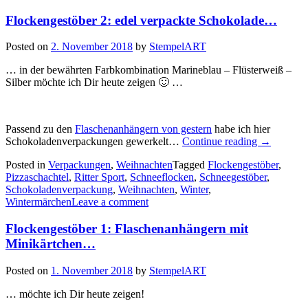
Stanze
Flockengestöber 2: edel verpackte Schokolade…
Schneeflocken
und
die
Posted on
2. November 2018
by
StempelART
Schneeflocken
aus
… in der bewährten Farbkombination Marineblau – Flüsterweiß –
dem
Silber möchte ich Dir heute zeigen 🙂 …
„Wintermärchen“…“
Passend zu den
Flaschenanhängern von gestern
habe ich hier
„Flockenge
Schokoladenverpackungen gewerkelt…
Continue reading
→
2:
Posted in
Verpackungen
,
Weihnachten
Tagged
Flockengestöber
,
edel
Pizzaschachtel
,
Ritter Sport
,
Schneeflocken
,
Schneegestöber
,
verpackte
Schokoladenverpackung
,
Weihnachten
,
Winter
,
Schokola
Wintermärchen
Leave a comment
Flockengestöber 1: Flaschenanhängern mit
Minikärtchen…
Posted on
1. November 2018
by
StempelART
… möchte ich Dir heute zeigen!