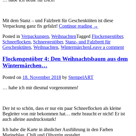
Mit dem Stanz – und Falzbrett für Geschenktüten ist diese
„Geschenktüten
Verpackung ganz fix gefalzt!
Continue reading
→
mit
Posted in
Verpackungen
,
Weihnachten
Tagged
Flockengestöber
,
dem
Schneeflocken
,
Schneegestöber
,
Stanz- und Falzbrett für
Flockengestöber…“
Geschenktüten
,
Weihnachten
,
Wintermärchen
Leave a comment
Flockengestöber 4: Den Weihnachtsbaum aus dem
Wintermärchen…
Posted on
18. November 2018
by
StempelART
… habe ich mir diesmal vorgenommen!
Der ist so schön, dass er nur ein paar Schneeflocken als kleine
Begleiter von mir bekommen hat… mehr braucht er nicht! Er ist
auch alleine ausdrucksstark!
Ich habe die Karte in ähnlicher Ausführung in den Farben
Marineblau, Chili und Olivgrün gestaltet…