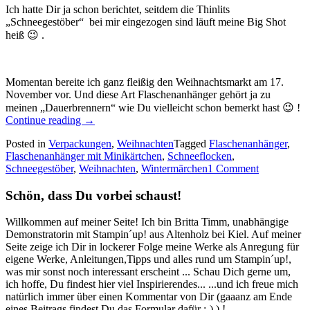
Ich hatte Dir ja schon berichtet, seitdem die Thinlits
„Schneegestöber“ bei mir eingezogen sind läuft meine Big Shot
heiß 😉 .
Momentan bereite ich ganz fleißig den Weihnachtsmarkt am 17.
November vor. Und diese Art Flaschenanhänger gehört ja zu
meinen „Dauerbrennern“ wie Du vielleicht schon bemerkt hast 😉 !
„Flockengestöber
Continue reading
→
1:
Posted in
Verpackungen
,
Weihnachten
Tagged
Flaschenanhänger
,
Flaschenanhängern
Flaschenanhänger mit Minikärtchen
,
Schneeflocken
,
mit
Schneegestöber
,
Weihnachten
,
Wintermärchen
1 Comment
Minikärtchen…“
Schön, dass Du vorbei schaust!
Willkommen auf meiner Seite! Ich bin Britta Timm, unabhängige
Demonstratorin mit Stampin´up! aus Altenholz bei Kiel. Auf meiner
Seite zeige ich Dir in lockerer Folge meine Werke als Anregung für
eigene Werke, Anleitungen,Tipps und alles rund um Stampin´up!,
was mir sonst noch interessant erscheint ... Schau Dich gerne um,
ich hoffe, Du findest hier viel Inspirierendes... ...und ich freue mich
natürlich immer über einen Kommentar von Dir (gaaanz am Ende
eines Beitrags findest Du das Formular dafür ;-) ) !