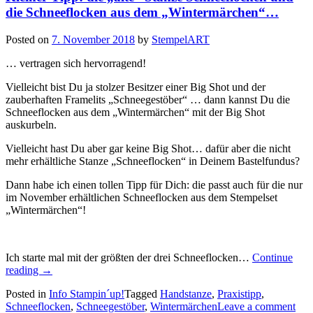
die Schneeflocken aus dem „Wintermärchen“…
Posted on
7. November 2018
by
StempelART
… vertragen sich hervorragend!
Vielleicht bist Du ja stolzer Besitzer einer Big Shot und der
zauberhaften Framelits „Schneegestöber“ … dann kannst Du die
Schneeflocken aus dem „Wintermärchen“ mit der Big Shot
auskurbeln.
Vielleicht hast Du aber gar keine Big Shot… dafür aber die nicht
mehr erhältliche Stanze „Schneeflocken“ in Deinem Bastelfundus?
Dann habe ich einen tollen Tipp für Dich: die passt auch für die nur
im November erhältlichen Schneeflocken aus dem Stempelset
„Wintermärchen“!
Ich starte mal mit der größten der drei Schneeflocken…
Continue
„Kleiner
reading
→
Tipp:
Posted in
Info Stampin´up!
Tagged
Handstanze
,
Praxistipp
,
die
Schneeflocken
,
Schneegestöber
,
Wintermärchen
Leave a comment
„alte“