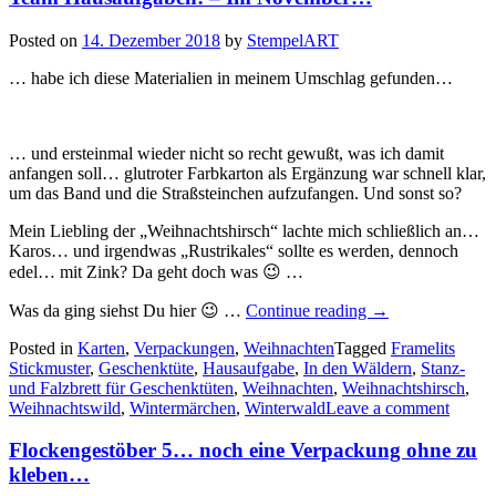
Posted on
14. Dezember 2018
by
StempelART
… habe ich diese Materialien in meinem Umschlag gefunden…
… und ersteinmal wieder nicht so recht gewußt, was ich damit
anfangen soll… glutroter Farbkarton als Ergänzung war schnell klar,
um das Band und die Straßsteinchen aufzufangen. Und sonst so?
Mein Liebling der „Weihnachtshirsch“ lachte mich schließlich an…
Karos… und irgendwas „Rustrikales“ sollte es werden, dennoch
edel… mit Zink? Da geht doch was 😉 …
„Team
Was da ging siehst Du hier 😉 …
Continue reading
→
Hausaufgaben!
Posted in
Karten
,
Verpackungen
,
Weihnachten
Tagged
–
Framelits
Stickmuster
,
Geschenktüte
,
Hausaufgabe
,
In den Wäldern
Im
,
Stanz-
und Falzbrett für Geschenktüten
,
Weihnachten
,
Weihnachtshirsch
November…“
,
Weihnachtswild
,
Wintermärchen
,
Winterwald
Leave a comment
Flockengestöber 5… noch eine Verpackung ohne zu
kleben…