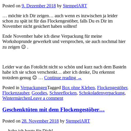
Posted on
9. Dezember 2018
by
StempelART
… möchte ich Dir zeigen… auch wenn es inzwischen ja leider
schon zu spät ist für das Flockengestöber, falls Du es Dir im
November nicht gesichert haben solltest!
Ende November habe ich diese Verpackung für meine
Workshoprunde gewerkelt und versprochen, sie auch nochmal hier
zu zeigen 😉 .
Leider war das Fotolicht nicht so schön und kurz nach dem Basteln
habe ich sie schon verschenkt… aber ich denke, Du erkennst
„Flockengestöber
trotzdem genug 😉 …
Continue reading
→
5…
Posted in
Verpackungen
Tagged
Box ohne Kleben
noch
,
Flockengestöber
,
Flockenzauber
,
Goodies
,
Schneeflocken
,
eine
Schokoladenverpackung
,
Wintermärchen
Leave a comment
Verpackung
ohne
zu
Geschenktüten mit dem Flockengestöber…
kleben…“
Posted on
28. November 2018
by
StempelART
… habe ich heute für Dich!