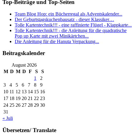
Top-Beiträge und Top-Seiten
Team Blog Hop: ein Bücherregal als Adventskalender...
Der Geburtstagskuchenbausatz - dieser Klassiker…
Tolle Kartentechnik!!! - eine raffinierte Flügel - Klappkarte...
Tolle Kartentechnik!!! - die Anleitung für die quadratische
Pop up Karte mit zwei Minikärtchen...
Die Anleitung für die Hanuta Verpackung...
Beitragskalender
August 2026
M
D
M
D
F
S
S
1
2
3
4
5
6
7
8
9
10
11
12
13
14
15
16
17
18
19
20
21
22
23
24
25
26
27
28
29
30
31
« Juli
Übersetzen/ Translate