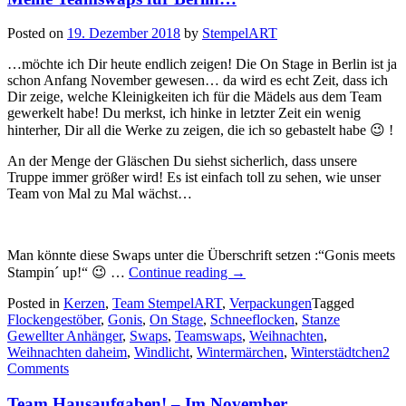
Posted on
19. Dezember 2018
by
StempelART
…möchte ich Dir heute endlich zeigen! Die On Stage in Berlin ist ja
schon Anfang November gewesen… da wird es echt Zeit, dass ich
Dir zeige, welche Kleinigkeiten ich für die Mädels aus dem Team
gewerkelt habe! Du merkst, ich hinke in letzter Zeit ein wenig
hinterher, Dir all die Werke zu zeigen, die ich so gebastelt habe 😉 !
An der Menge der Gläschen Du siehst sicherlich, dass unsere
Truppe immer größer wird! Es ist einfach toll zu sehen, wie unser
Team von Mal zu Mal wächst…
Man könnte diese Swaps unter die Überschrift setzen :“Gonis meets
„Meine
Stampin´ up!“ 😉 …
Continue reading
→
Teamswaps
Posted in
Kerzen
,
Team StempelART
,
Verpackungen
für
Tagged
Flockengestöber
,
Gonis
,
On Stage
,
Schneeflocken
Berlin…“
,
Stanze
Gewellter Anhänger
,
Swaps
,
Teamswaps
,
Weihnachten
,
Weihnachten daheim
,
Windlicht
,
Wintermärchen
,
Winterstädtchen
2
Comments
Team Hausaufgaben! – Im November…