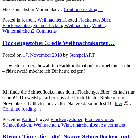
„Flockengestöber
Hier zunächst in Marineblau…
Continue reading
→
4:
Posted in
Karten
,
Weihnachten
Tagged
Flockengestöber
,
Den
Flockenzauber
,
Schneeflocken
,
Weihnachten
,
Winter
,
Weihnachtsbaum
Wintermärchen
2 Comments
aus
dem
Flockengestöber 3: edle Weihnachtskarten…
Wintermärchen…“
Posted on
17. November 2018
by
StempelART
… wieder in der „bewährten Farbkombination“ marineblau – silber
– flüsterweiß möchte ich Dir heute zeigen!
Ich finde die Schneeflocken aus dem „Flockengestöber“ einfach nur
schön!!! Du weißt ja sicher, dass die Produkte der Reihe nur im
November erhältlich sind… alles Nähere dazu findest Du
hier
😉 .
„Flockengestöber
Continue reading
→
3:
Posted in
Karten
Tagged
Flockengestöber
,
Flockenzauber
,
edle
Schneeflocken
,
Weihnachten
,
Wintermärchen
Leave a comment
Weihnachtskarten…“
Kleiner Tipp: die „alte“ Stanze Schneeflocken und