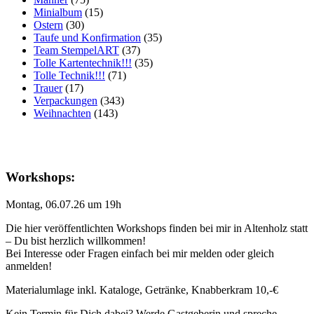
Minialbum
(15)
Ostern
(30)
Taufe und Konfirmation
(35)
Team StempelART
(37)
Tolle Kartentechnik!!!
(35)
Tolle Technik!!!
(71)
Trauer
(17)
Verpackungen
(343)
Weihnachten
(143)
Workshops:
Montag, 06.07.26 um 19h
Die hier veröffentlichten Workshops finden bei mir in Altenholz statt
– Du bist herzlich willkommen!
Bei Interesse oder Fragen einfach bei mir melden oder gleich
anmelden!
Materialumlage inkl. Kataloge, Getränke, Knabberkram 10,-€
Kein Termin für Dich dabei? Werde Gastgeberin und spreche