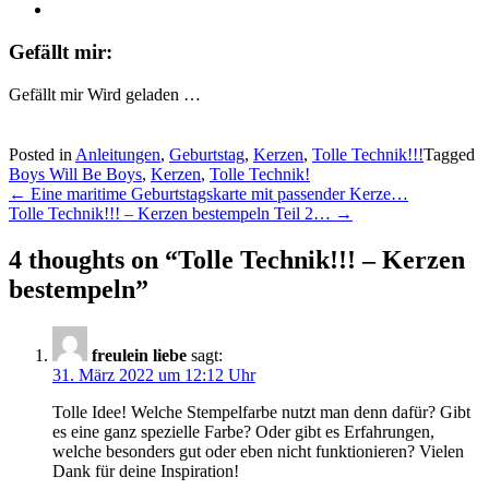
Gefällt mir:
Gefällt mir
Wird geladen …
Posted in
Anleitungen
,
Geburtstag
,
Kerzen
,
Tolle Technik!!!
Tagged
Boys Will Be Boys
,
Kerzen
,
Tolle Technik!
Post
←
Eine maritime Geburtstagskarte mit passender Kerze…
Tolle Technik!!! – Kerzen bestempeln Teil 2…
→
navigation
4 thoughts on “
Tolle Technik!!! – Kerzen
bestempeln
”
freulein liebe
sagt:
31. März 2022 um 12:12 Uhr
Tolle Idee! Welche Stempelfarbe nutzt man denn dafür? Gibt
es eine ganz spezielle Farbe? Oder gibt es Erfahrungen,
welche besonders gut oder eben nicht funktionieren? Vielen
Dank für deine Inspiration!