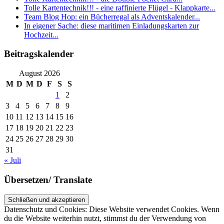
Tolle Kartentechnik!!! - eine raffinierte Flügel - Klappkarte...
Team Blog Hop: ein Bücherregal als Adventskalender...
In eigener Sache: diese maritimen Einladungskarten zur
Hochzeit...
Beitragskalender
August 2026
M
D
M
D
F
S
S
1
2
3
4
5
6
7
8
9
10
11
12
13
14
15
16
17
18
19
20
21
22
23
24
25
26
27
28
29
30
31
« Juli
Übersetzen/ Translate
Datenschutz und Cookies: Diese Website verwendet Cookies. Wenn
du die Website weiterhin nutzt, stimmst du der Verwendung von