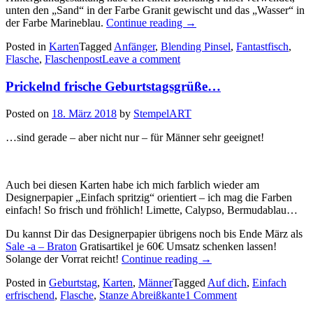
unten den „Sand“ in der Farbe Granit gewischt und das „Wasser“ in
„Flaschenpost
der Farbe Marineblau.
Continue reading
→
für
Posted in
Karten
Tagged
Anfänger
,
Blending Pinsel
,
Fantastfisch
,
Dich!
Flasche
,
Flaschenpost
Leave a comment
–
ein
Prickelnd frische Geburtstagsgrüße…
paar
maritime
Karten…“
Posted on
18. März 2018
by
StempelART
…sind gerade – aber nicht nur – für Männer sehr geeignet!
Auch bei diesen Karten habe ich mich farblich wieder am
Designerpapier „Einfach spritzig“ orientiert – ich mag die Farben
einfach! So frisch und fröhlich! Limette, Calypso, Bermudablau…
Du kannst Dir das Designerpapier übrigens noch bis Ende März als
Sale -a – Braton
Gratisartikel je 60€ Umsatz schenken lassen!
„Prickelnd
Solange der Vorrat reicht!
Continue reading
→
frische
Posted in
Geburtstag
,
Karten
,
Männer
Tagged
Auf dich
,
Einfach
Geburtstagsgrüße…“
erfrischend
,
Flasche
,
Stanze Abreißkante
1 Comment