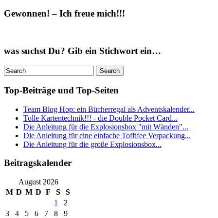
Gewonnen! – Ich freue mich!!!
was suchst Du? Gib ein Stichwort ein…
Top-Beiträge und Top-Seiten
Team Blog Hop: ein Bücherregal als Adventskalender...
Tolle Kartentechnik!!! - die Double Pocket Card...
Die Anleitung für die Explosionsbox "mit Wänden"...
Die Anleitung für eine einfache Toffifee Verpackung...
Die Anleitung für die große Explosionsbox...
Beitragskalender
August 2026
M
D
M
D
F
S
S
1
2
3
4
5
6
7
8
9