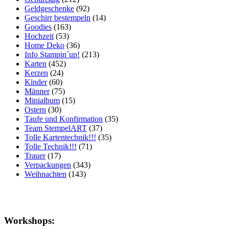
Geldgeschenke
(92)
Geschirr bestempeln
(14)
Goodies
(163)
Hochzeit
(53)
Home Deko
(36)
Info Stampin´up!
(213)
Karten
(452)
Kerzen
(24)
Kinder
(60)
Männer
(75)
Minialbum
(15)
Ostern
(30)
Taufe und Konfirmation
(35)
Team StempelART
(37)
Tolle Kartentechnik!!!
(35)
Tolle Technik!!!
(71)
Trauer
(17)
Verpackungen
(343)
Weihnachten
(143)
Workshops: