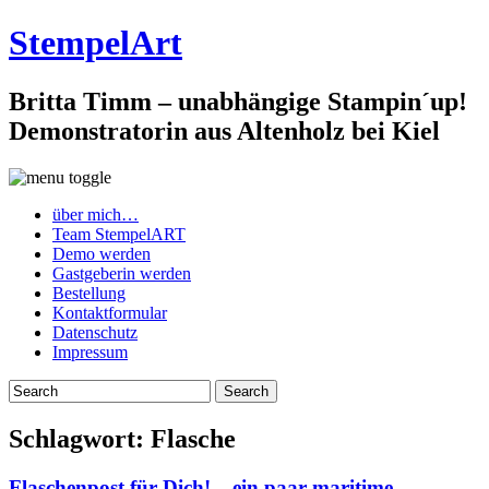
StempelArt
Britta Timm – unabhängige Stampin´up!
Demonstratorin aus Altenholz bei Kiel
über mich…
Team StempelART
Demo werden
Gastgeberin werden
Bestellung
Kontaktformular
Datenschutz
Impressum
Schlagwort:
Flasche
Flaschenpost für Dich! – ein paar maritime