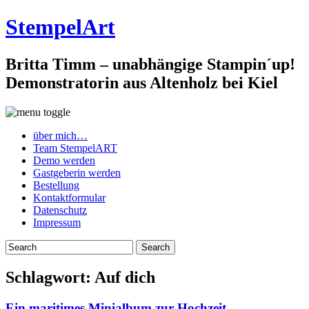
StempelArt
Britta Timm – unabhängige Stampin´up!
Demonstratorin aus Altenholz bei Kiel
über mich…
Team StempelART
Demo werden
Gastgeberin werden
Bestellung
Kontaktformular
Datenschutz
Impressum
Schlagwort:
Auf dich
Ein maritimes Minialbum zur Hochzeit…