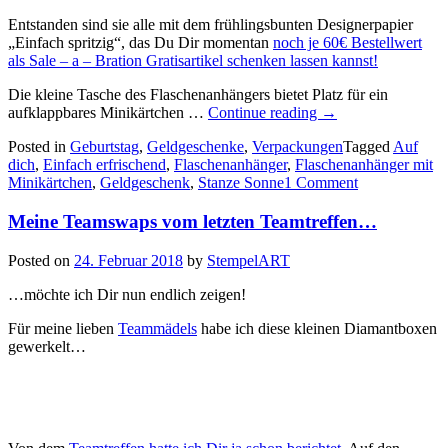
Entstanden sind sie alle mit dem frühlingsbunten Designerpapier
„Einfach spritzig“, das Du Dir momentan
noch je 60€ Bestellwert
als Sale – a – Bration Gratisartikel schenken lassen kannst!
Die kleine Tasche des Flaschenanhängers bietet Platz für ein
„Auf
aufklappbares Minikärtchen …
Continue reading
→
dich!
Posted in
Geburtstag
,
Geldgeschenke
,
Verpackungen
Tagged
Auf
–
dich
,
Einfach erfrischend
,
Flaschenanhänger
,
Flaschenanhänger mit
diese
Minikärtchen
,
Geldgeschenk
,
Stanze Sonne
1 Comment
erfrischenden,
fröhlichen
Meine Teamswaps vom letzten Teamtreffen…
Flaschenanhänger
Posted on
24. Februar 2018
by
StempelART
…möchte ich Dir nun endlich zeigen!
Für meine lieben
Teammädels
habe ich diese kleinen Diamantboxen
gewerkelt…