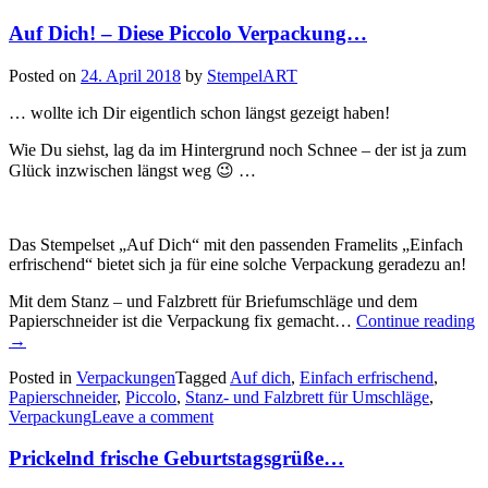
…“
Auf Dich! – Diese Piccolo Verpackung…
Posted on
24. April 2018
by
StempelART
… wollte ich Dir eigentlich schon längst gezeigt haben!
Wie Du siehst, lag da im Hintergrund noch Schnee – der ist ja zum
Glück inzwischen längst weg 😉 …
Das Stempelset „Auf Dich“ mit den passenden Framelits „Einfach
erfrischend“ bietet sich ja für eine solche Verpackung geradezu an!
Mit dem Stanz – und Falzbrett für Briefumschläge und dem
„
Papierschneider ist die Verpackung fix gemacht…
Continue reading
D
→
–
Posted in
Verpackungen
Tagged
Auf dich
,
Einfach erfrischend
,
D
Papierschneider
,
Piccolo
,
Stanz- und Falzbrett für Umschläge
,
P
Verpackung
Leave a comment
V
Prickelnd frische Geburtstagsgrüße…