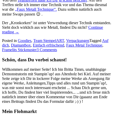
Von dem
Teamtreffen hatte ich Dir ja schon berichtet
. Auf den
Treffen stelle ich immer eine Technik vor und das Thema diesmal
war die
„Faux Metall Technique“.
Dazu sollten natürlich auch
meine Swaps passen 😉 .
Der „Kronkorken“ ist unter Verwendung dieser Technik entstanden.
Sieht doch wirklich aus wie Metall, findest Du nicht?
Continue
„Meine
reading
→
Teamswaps
Posted in
Goodies
,
Team StempelART
,
Verpackungen
Tagged
Auf
vom
dich
,
Diamantbox
,
Einfach erfrischend
,
Faux Metal Technique
,
letzten
Framelits Stickmuster
3 Comments
Teamtreffen…“
Schön, dass Du vorbei schaust!
Willkommen auf meiner Seite! Ich bin Britta Timm, unabhängige
Demonstratorin mit Stampin´up! aus Altenholz bei Kiel. Auf meiner
Seite zeige ich Dir in lockerer Folge meine Werke als Anregung für
eigene Werke, Anleitungen,Tipps und alles rund um Stampin´up!,
was mir sonst noch interessant erscheint ... Schau Dich gerne um,
ich hoffe, Du findest hier viel Inspirierendes... ...und ich freue mich
natürlich immer über einen Kommentar von Dir (gaaanz am Ende
eines Beitrags findest Du das Formular dafür ;-) ) !
Mein Flohmarkt