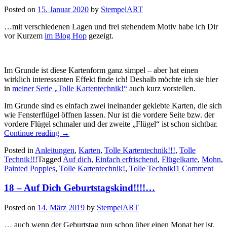
Posted on
15. Januar 2020
by
StempelART
…mit verschiedenen Lagen und frei stehendem Motiv habe ich Dir
vor Kurzem
im Blog Hop
gezeigt.
Im Grunde ist diese Kartenform ganz simpel – aber hat einen
wirklich interessanten Effekt finde ich! Deshalb möchte ich sie hier
in
meiner Serie „Tolle Kartentechnik!“
auch kurz vorstellen.
Im Grunde sind es einfach zwei ineinander geklebte Karten, die sich
wie Fensterflügel öffnen lassen. Nur ist die vordere Seite bzw. der
vordere Flügel schmaler und der zweite „Flügel“ ist schon sichtbar.
„Tolle
Continue reading
→
Kartentechnik!!!
Posted in
Anleitungen
,
Karten
,
Tolle Kartentechnik!!!
,
Tolle
–
Technik!!!
Tagged
Auf dich
,
Einfach erfrischend
,
Flügelkarte
,
Mohn
,
eine
Painted Poppies
,
Tolle Kartentechnik!
,
Tolle Technik!
1 Comment
raffinierte
Flügel
18 – Auf Dich Geburtstagskind!!!!…
–
Klappkarte…“
Posted on
14. März 2019
by
StempelART
… auch wenn der Geburtstag nun schon über einen Monat her ist,