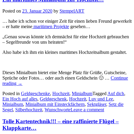
Posted on
23. Januar 2020
by
StempelART
… habe ich schon vor einiger Zeit für einen lieben Freund gewerkelt
– er hatte meine
maritimen Projekte
gesehen…
„Genau sowas könnte ich demnächst für eine Hochzeit gebrauchen
– Segelfreunde von uns heiraten!“
Also habe ich ihm ein kleines maritimes Hochzeitsalbum gestaltet.
Dieses Minialbum bietet eine Menge Platz für Grüße, Gutscheine,
Sprüche oder Fotos… oder auch einen Geldschein 🙂 …
Continue
„Ein
reading
→
maritimes
Posted in
Geldgeschenke
,
Hochzeit
,
Minialbum
Tagged
Auf dich
,
Minialbum
Ein Hoch auf alles
,
Geldgeschenk
,
Hochzeit
,
Luv und Lee
,
zur
Minialbum
,
Minialbum mit Einsteckfächern
,
Sektgläser
,
Setz die
Hochzeit…“
Segel
,
Silberhochzeit
,
Wunschworte
Leave a comment
Tolle Kartentechnik!!! – eine raffinierte Flügel –
Klappkarte…