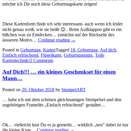
möchte ich Dir noch diese Geburtstagskarte zeigen!
Diese Kartenform finde ich sehr interessant- auch wenn ich leider
nicht genau weiß, wie sie heißt 😉 . Beim Aufklappen gibt es ein
bißchen was zu Entdecken… zunächst auf der Rückseite des
„18
äusseren Motivs…
Continue reading
→
–
Posted in
Geburtstag
,
Karten
Tagged
18. Geburtstag
,
Auf dich
,
Auf
Einfach erfrischend
,
Flügelkarte
,
Geburtstagsmix
,
Tolle
Dich
Kartentechnik!
2 Comments
Geburtstagskind!!!!…“
Auf Dich!!! … ein kleines Geschenkset für einen
Mann…
Posted on
20. Oktober 2018
by
StempelART
… habe ich mit dem schönen gleichnamigen Stempelset und den
zugehörigen Framelits „Einfach erfrischend“ gestaltet…
Ok… vielleicht hast Du es ja gemerkt… wirklich „neu“ dabei ist nur
„Auf
die kleine Kiste…
Continue reading
→