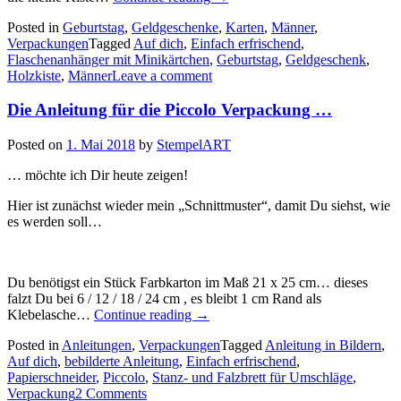
Dich!!!
Posted in
Geburtstag
,
Geldgeschenke
,
Karten
,
Männer
,
…
Verpackungen
Tagged
Auf dich
,
Einfach erfrischend
,
ein
Flaschenanhänger mit Minikärtchen
,
Geburtstag
,
Geldgeschenk
,
kleines
Holzkiste
,
Männer
Leave a comment
Geschenkset
für
Die Anleitung für die Piccolo Verpackung …
einen
Mann…“
Posted on
1. Mai 2018
by
StempelART
… möchte ich Dir heute zeigen!
Hier ist zunächst wieder mein „Schnittmuster“, damit Du siehst, wie
es werden soll…
Du benötigst ein Stück Farbkarton im Maß 21 x 25 cm… dieses
falzt Du bei 6 / 12 / 18 / 24 cm , es bleibt 1 cm Rand als
„Die
Klebelasche…
Continue reading
→
Anleitung
Posted in
Anleitungen
,
Verpackungen
Tagged
Anleitung in Bildern
,
für
Auf dich
,
bebilderte Anleitung
,
Einfach erfrischend
,
die
Papierschneider
,
Piccolo
,
Stanz- und Falzbrett für Umschläge
,
Piccolo
Verpackung
2 Comments
Verpackung