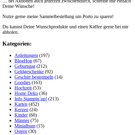
… bei Aktionen auch jederzeit zwischendurch, schreibe mir einfach
Deine Wünsche!
Nutze gerne meine Sammelbestellung um Porto zu sparen!
Du kannst Deine Wunschprodukte und einen Kaffee gerne bei mir
abholen.
Kategorien:
Anleitungen
(197)
BlogHop
(67)
Geburtstag
(212)
Geldgeschenke
(92)
Geschirr bestempeln
(14)
Goodies
(163)
Hochzeit
(53)
Home Deko
(36)
Info Stampin´up!
(213)
Karten
(452)
Kerzen
(24)
Kinder
(60)
Männer
(75)
Minialbum
(15)
Ostern
(30)