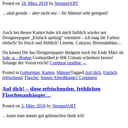
Posted on
18. März 2018
by
StempelART
…sind gerade – aber nicht nur – für Männer sehr geeignet!
Auch bei diesen Karten habe ich mich farblich wieder am
Designerpapier „Einfach spritzig“ orientiert – ich mag die Farben
einfach! So frisch und fröhlich! Limette, Calypso, Bermudablau…
Du kannst Dir das Designerpapier übrigens noch bis Ende März als
Sale -a – Braton
Gratisartikel je 60€ Umsatz schenken lassen!
„Prickelnd
Solange der Vorrat reicht!
Continue reading
→
frische
Posted in
Geburtstag
,
Karten
,
Männer
Tagged
Auf dich
,
Einfach
Geburtstagsgrüße…“
erfrischend
,
Flasche
,
Stanze Abreißkante
1 Comment
Auf dich! – diese erfrischenden, fröhlichen
Flaschenanhänger…
Posted on
3. März 2018
by
StempelART
…kann man immer gut gebrauchen finde ich!