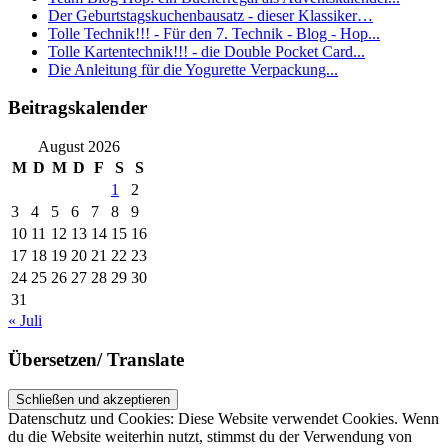
Der Geburtstagskuchenbausatz - dieser Klassiker…
Tolle Technik!!! - Für den 7. Technik - Blog - Hop...
Tolle Kartentechnik!!! - die Double Pocket Card...
Die Anleitung für die Yogurette Verpackung...
Beitragskalender
August 2026
M
D
M
D
F
S
S
1
2
3
4
5
6
7
8
9
10
11
12
13
14
15
16
17
18
19
20
21
22
23
24
25
26
27
28
29
30
31
« Juli
Übersetzen/ Translate
Datenschutz und Cookies: Diese Website verwendet Cookies. Wenn
du die Website weiterhin nutzt, stimmst du der Verwendung von