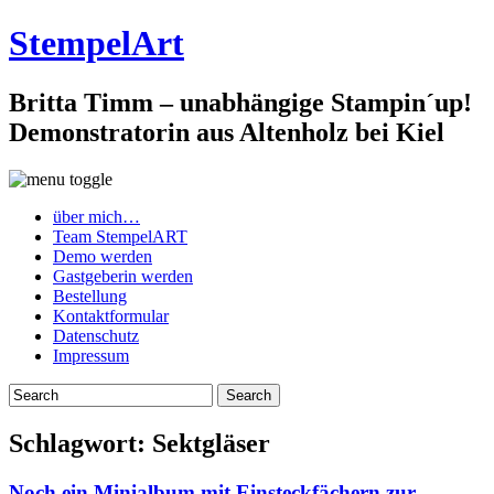
StempelArt
Britta Timm – unabhängige Stampin´up!
Demonstratorin aus Altenholz bei Kiel
über mich…
Team StempelART
Demo werden
Gastgeberin werden
Bestellung
Kontaktformular
Datenschutz
Impressum
Schlagwort:
Sektgläser
Noch ein Minialbum mit Einsteckfächern zur