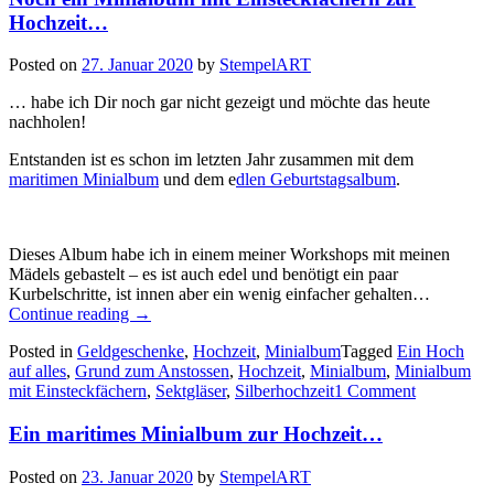
Hochzeit…
Posted on
27. Januar 2020
by
StempelART
… habe ich Dir noch gar nicht gezeigt und möchte das heute
nachholen!
Entstanden ist es schon im letzten Jahr zusammen mit dem
maritimen Minialbum
und dem e
dlen Geburtstagsalbum
.
Dieses Album habe ich in einem meiner Workshops mit meinen
Mädels gebastelt – es ist auch edel und benötigt ein paar
Kurbelschritte, ist innen aber ein wenig einfacher gehalten…
„Noch
Continue reading
→
ein
Posted in
Geldgeschenke
,
Hochzeit
,
Minialbum
Tagged
Ein Hoch
Minialbum
auf alles
,
Grund zum Anstossen
,
Hochzeit
,
Minialbum
,
Minialbum
mit
mit Einsteckfächern
,
Sektgläser
,
Silberhochzeit
1 Comment
Einsteckfächern
zur
Ein maritimes Minialbum zur Hochzeit…
Hochzeit…“
Posted on
23. Januar 2020
by
StempelART