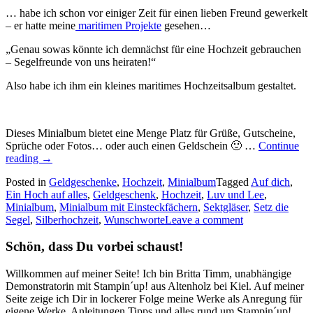
… habe ich schon vor einiger Zeit für einen lieben Freund gewerkelt
– er hatte meine
maritimen Projekte
gesehen…
„Genau sowas könnte ich demnächst für eine Hochzeit gebrauchen
– Segelfreunde von uns heiraten!“
Also habe ich ihm ein kleines maritimes Hochzeitsalbum gestaltet.
Dieses Minialbum bietet eine Menge Platz für Grüße, Gutscheine,
Sprüche oder Fotos… oder auch einen Geldschein 🙂 …
Continue
„Ein
reading
→
maritimes
Posted in
Geldgeschenke
,
Hochzeit
,
Minialbum
Tagged
Auf dich
,
Minialbum
Ein Hoch auf alles
,
Geldgeschenk
,
Hochzeit
,
Luv und Lee
,
zur
Minialbum
,
Minialbum mit Einsteckfächern
,
Sektgläser
,
Setz die
Hochzeit…“
Segel
,
Silberhochzeit
,
Wunschworte
Leave a comment
Schön, dass Du vorbei schaust!
Willkommen auf meiner Seite! Ich bin Britta Timm, unabhängige
Demonstratorin mit Stampin´up! aus Altenholz bei Kiel. Auf meiner
Seite zeige ich Dir in lockerer Folge meine Werke als Anregung für
eigene Werke, Anleitungen,Tipps und alles rund um Stampin´up!,