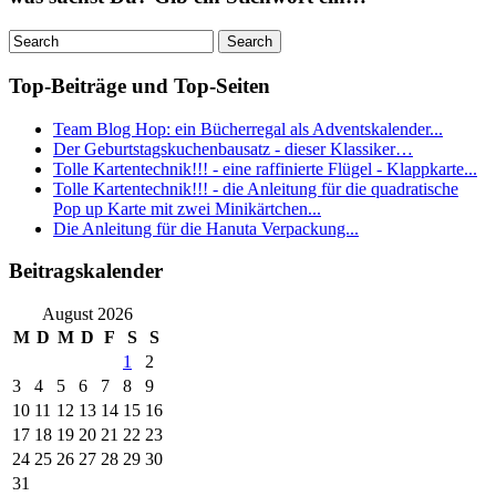
Top-Beiträge und Top-Seiten
Team Blog Hop: ein Bücherregal als Adventskalender...
Der Geburtstagskuchenbausatz - dieser Klassiker…
Tolle Kartentechnik!!! - eine raffinierte Flügel - Klappkarte...
Tolle Kartentechnik!!! - die Anleitung für die quadratische
Pop up Karte mit zwei Minikärtchen...
Die Anleitung für die Hanuta Verpackung...
Beitragskalender
August 2026
M
D
M
D
F
S
S
1
2
3
4
5
6
7
8
9
10
11
12
13
14
15
16
17
18
19
20
21
22
23
24
25
26
27
28
29
30
31