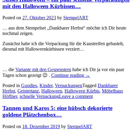
mit den Halloween Kürbissen…
Posted on
27. Oktober 2023
by
StempelART
… aus dem Stempelset „Dankbarer Herbst“ möchte ich Dir heute
nochmal zeigen.
Zunächst habe ich die Verpackung für die Kaustreifen gebastelt,
diesmal mit Halloweenkürbissen verziert…
… die
Variante mit den Gespenstern
habe ich Dir ja vor ein paar
„Süsses
Tagen schon gezeigt 😉 .
Continue reading
→
Halloween
Posted in
Goodies
,
Kinder
,
Verpackungen
Tagged
–
Dankbarer
Herbst
,
Geistertanz
,
Halloween
,
Halloween Kürbis
ein
,
Möbelhaus
Höffner
,
schnelle Verpackung
Leave a comment
paar
schnelle
Verpackungen
Tannen und Karos 5: eine hübsch dekorierte
mit
goldene Plätzchenbox…
den
Halloween
Posted on
18. Dezember 2019
by
StempelART
Kürbissen…“