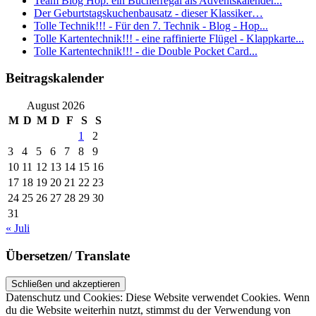
Team Blog Hop: ein Bücherregal als Adventskalender...
Der Geburtstagskuchenbausatz - dieser Klassiker…
Tolle Technik!!! - Für den 7. Technik - Blog - Hop...
Tolle Kartentechnik!!! - eine raffinierte Flügel - Klappkarte...
Tolle Kartentechnik!!! - die Double Pocket Card...
Beitragskalender
August 2026
M
D
M
D
F
S
S
1
2
3
4
5
6
7
8
9
10
11
12
13
14
15
16
17
18
19
20
21
22
23
24
25
26
27
28
29
30
31
« Juli
Übersetzen/ Translate
Datenschutz und Cookies: Diese Website verwendet Cookies. Wenn
du die Website weiterhin nutzt, stimmst du der Verwendung von