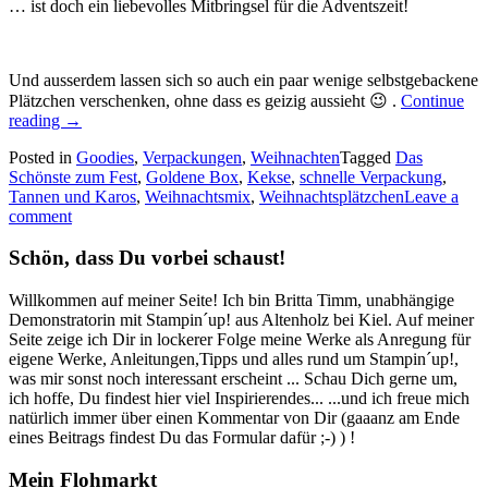
… ist doch ein liebevolles Mitbringsel für die Adventszeit!
Und ausserdem lassen sich so auch ein paar wenige selbstgebackene
Plätzchen verschenken, ohne dass es geizig aussieht 😉 .
Continue
„Tannen
reading
→
und
Posted in
Goodies
,
Verpackungen
,
Weihnachten
Tagged
Das
Karos
Schönste zum Fest
,
Goldene Box
,
Kekse
,
schnelle Verpackung
,
5:
Tannen und Karos
,
Weihnachtsmix
,
Weihnachtsplätzchen
Leave a
eine
comment
hübsch
dekorierte
Schön, dass Du vorbei schaust!
goldene
Plätzchenbox…“
Willkommen auf meiner Seite! Ich bin Britta Timm, unabhängige
Demonstratorin mit Stampin´up! aus Altenholz bei Kiel. Auf meiner
Seite zeige ich Dir in lockerer Folge meine Werke als Anregung für
eigene Werke, Anleitungen,Tipps und alles rund um Stampin´up!,
was mir sonst noch interessant erscheint ... Schau Dich gerne um,
ich hoffe, Du findest hier viel Inspirierendes... ...und ich freue mich
natürlich immer über einen Kommentar von Dir (gaaanz am Ende
eines Beitrags findest Du das Formular dafür ;-) ) !
Mein Flohmarkt