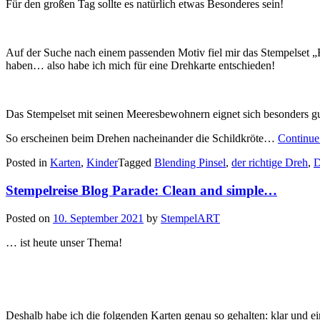
Für den großen Tag sollte es natürlich etwas Besonderes sein!
Auf der Suche nach einem passenden Motiv fiel mir das Stempelset „
haben… also habe ich mich für eine Drehkarte entschieden!
Das Stempelset mit seinen Meeresbewohnern eignet sich besonders gut
So erscheinen beim Drehen nacheinander die Schildkröte…
Continue
Posted in
Karten
,
Kinder
Tagged
Blending Pinsel
,
der richtige Dreh
,
D
Stempelreise Blog Parade: Clean and simple…
Posted on
10. September 2021
by
StempelART
… ist heute unser Thema!
Deshalb habe ich die folgenden Karten genau so gehalten: klar und 