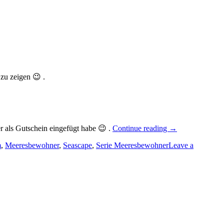
zu zeigen 😉 .
„Serie
r als Gutschein eingefügt habe 😉 .
Continue reading
→
Meeresbewohner
m
,
Meeresbewohner
,
Seascape
,
Serie Meeresbewohner
Eine
Leave a
maritime
Karte
mit
Gutscheinanhäng
zum
Geburtstag…“