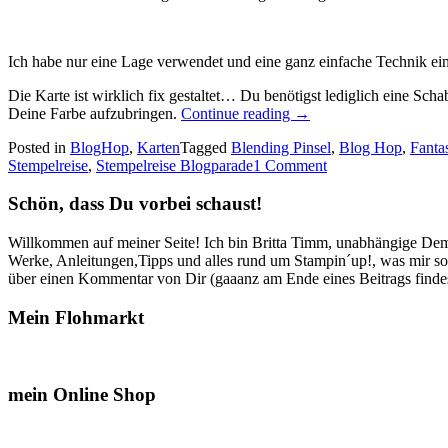
Ich habe nur eine Lage verwendet und eine ganz einfache Technik ei
Die Karte ist wirklich fix gestaltet… Du benötigst lediglich eine S
„Stempelreise
Deine Farbe aufzubringen.
Continue reading
→
Blog
Posted in
BlogHop
,
Karten
Tagged
Blending Pinsel
,
Blog Hop
,
Fantas
Parade:
Stempelreise
,
Stempelreise Blogparade
1 Comment
Clean
and
Schön, dass Du vorbei schaust!
simple…“
Willkommen auf meiner Seite! Ich bin Britta Timm, unabhängige Demon
Werke, Anleitungen,Tipps und alles rund um Stampin´up!, was mir sonst
über einen Kommentar von Dir (gaaanz am Ende eines Beitrags findest
Mein Flohmarkt
mein Online Shop