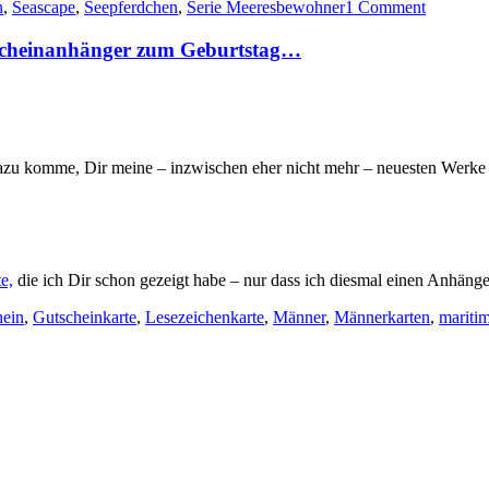
n
,
Seascape
,
Seepferdchen
,
Serie Meeresbewohner
1 Comment
e
pferdchen
tscheinanhänger zum Geburtstag…
ch…“
azu komme, Dir meine – inzwischen eher nicht mehr – neuesten Werke 
e,
die ich Dir schon gezeigt habe – nur dass ich diesmal einen Anhänge
hein
,
Gutscheinkarte
,
Lesezeichenkarte
,
Männer
,
Männerkarten
,
mariti