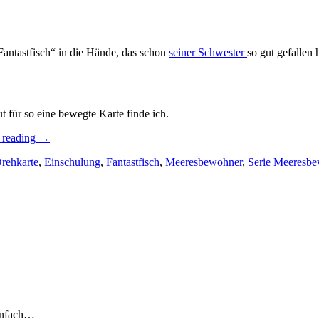
Fantastfisch“ in die Hände, das schon
seiner Schwester
so gut gefallen 
 für so eine bewegte Karte finde ich.
„Fantastfisch!
 reading
→
–
rehkarte
,
Einschulung
,
Fantastfisch
,
Meeresbewohner
,
Serie Meeresb
eine
Drehkarte
zur
Einschulung…“
einfach…