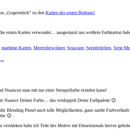
 das „Gegenstück“ zu den
Karten des ersten Beitrags!
 die ersten Karten verwendet… ausgestanzt aus weißem Farbkarton habe
,
maritime Karten
,
Meeresbewohner
,
Seascape
,
Seepferdchen
,
Serie M
ß…
 und Nuancen man mit nur einer Stempelfarbe erzielen kann!
ere Nuance Deiner Farbe… das verdoppelt Deine Farbpalette 😉 .
die Blending Pinsel auch tolle Möglichkeiten, ganz sanfte Farbverläufe 
rbe 😉 .
zu verstärken habe ich Teile des Motive mit Dimensionals hervor gehob