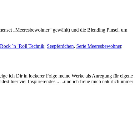
formenset „Meeresbewohner“ gewählt) und die Blending Pinsel, um
Rock ´n ´Roll Technik
,
Seepferdchen
,
Serie Meeresbewohner
,
eige ich Dir in lockerer Folge meine Werke als Anregung für eigene
st hier viel Inspirierendes... ...und ich freue mich natürlich immer