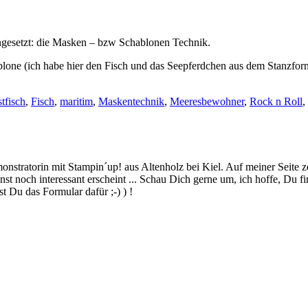
ngesetzt: die Masken – bzw Schablonen Technik.
chablone (ich habe hier den Fisch und das Seepferdchen aus dem Stanz
tfisch
,
Fisch
,
maritim
,
Maskentechnik
,
Meeresbewohner
,
Rock n Roll
,
stratorin mit Stampin´up! aus Altenholz bei Kiel. Auf meiner Seite z
 noch interessant erscheint ... Schau Dich gerne um, ich hoffe, Du finde
 Du das Formular dafür ;-) ) !