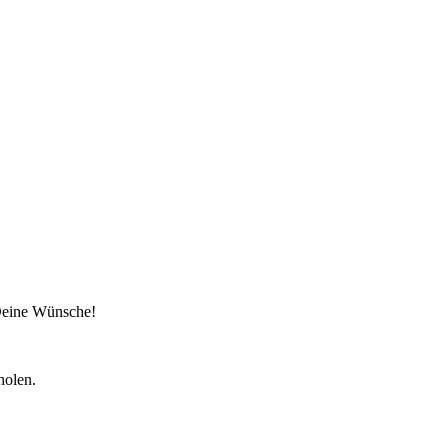
 Deine Wünsche!
holen.