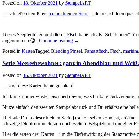
Posted on
18. Oktober 2021
by
StempelART
… schließen den Kreis
meiner kleinen Serie
… denn sie bilden quasi
Dieses Seepferdchen und diesen Fisch habe ich als „Schablonen“ für
„Serie
angenommen 😉 .
Continue reading
→
Meeresbewohner:
Posted in
Karten
Tagged
Blending Pinsel
Seepferdchen
,
Fantastfisch
,
Fisch
,
maritim
und
Fisch…“
Serie Meeresbewohner: ganz in Abendblau und Wei
Posted on
16. Oktober 2021
by
StempelART
… sind diese Karten heute gehalten!
Ich bin ja immer wieder fasziniert davon, was für tolle Farbverläufe
Nutze einfach den zweiten Stempelabdruck und Du erhältst eine hell
Und wie Du in dieser kleinen Serie ja schon sehen konntest, eröffnen 
ich zeige Dir also nun einfach noch weitere Beispiele mit nur einer Fa
Hier die ersten drei Karten – um die Tiefenwirkung der Stanzmotive 