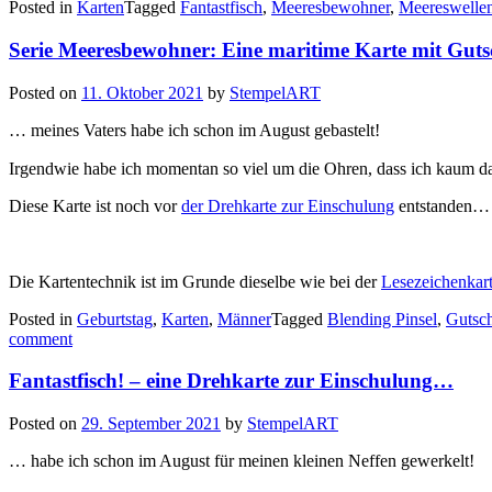
Posted in
Karten
Tagged
Fantastfisch
,
Meeresbewohner
,
Meereswelle
viel
See
Serie Meeresbewohner: Eine maritime Karte mit Gu
und
ein
Fis
Posted on
11. Oktober 2021
by
StempelART
… meines Vaters habe ich schon im August gebastelt!
Irgendwie habe ich momentan so viel um die Ohren, dass ich kaum d
Diese Karte ist noch vor
der Drehkarte zur Einschulung
entstanden…
Die Kartentechnik ist im Grunde dieselbe wie bei der
Lesezeichenkart
Posted in
Geburtstag
,
Karten
,
Männer
Tagged
Blending Pinsel
,
Gutsc
comment
Fantastfisch! – eine Drehkarte zur Einschulung…
Posted on
29. September 2021
by
StempelART
… habe ich schon im August für meinen kleinen Neffen gewerkelt!