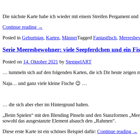
Die nächste Karte habe ich wieder mit einem Streifen Pergament und
„Serie
Continue reading
→
Meeresbewohner:
Posted in
Geburtstag
,
Karten
,
Männer
Tagged
Fantastfisch
,
Meeresbe
ganz
in
Serie Meeresbewohner: viele Seepferdchen und ein F
Abendblau
und
Weiß…“
Posted on
14. Oktober 2021
by
StempelART
… tummeln sich auf den folgenden Karten, die ich Dir heute zeigen 
Naja… und ganz viele kleine Fische 😉 …
… die sich aber eher im Hintergrund halten.
„Beim Spielen“ mit den Blending Pinseln und den Stanzformen „Mee
sowohl das ausgestanzte Element alsauch den „Rahmen“.
„Se
Diese erste Karte ist ein schönes Beispiel dafür:
Continue reading
→
Mee