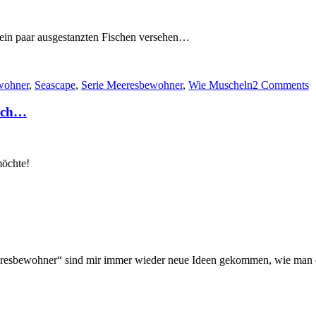
 ein paar ausgestanzten Fischen versehen…
wohner
,
Seascape
,
Serie Meeresbewohner
,
Wie Muscheln
2 Comments
isch…
möchte!
resbewohner“ sind mir immer wieder neue Ideen gekommen, wie man die
rie
resbewohner: