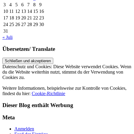
3
4
5
6
7
8
9
10
11
12
13
14
15
16
17
18
19
20
21
22
23
24
25
26
27
28
29
30
31
« Juli
Übersetzen/ Translate
Datenschutz und Cookies: Diese Website verwendet Cookies. Wenn
du die Website weiterhin nutzt, stimmst du der Verwendung von
Cookies zu.
Weitere Informationen, beispielsweise zur Kontrolle von Cookies,
findest du hier:
Cookie-Richtlinie
Dieser Blog enthält Werbung
Meta
Anmelden