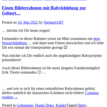
Stecker
für
Einen Bilderrahmen mit Babykleidung zur
Blumen…“
Geburt…
Posted on
16. Mai 2022
by
StempelART
… möchte ich Dir heute zeigen!
Entstanden ist dieser Rahmen schon im März zusammen mit
dem
Wasserfallalbum
… und dann kam Ostern dazwischen und ich habe
Dir erst einmal die Osterprojekte gezeigt 😉 .
Nun möchte ich Dir endlich auch die angekündigten Babyprojekte
präsentieren!
Auch dieser Bilderrahmen ist für unser jüngstes Familienmitglied
Erik Thorin entstanden 🙂 …
… und wie es sich für einen ordentlichen Babyrahmen gehört,
dürfen natürlich die klassischen Eckdaten nicht fehlen!
Continue
„Einen
reading
→
Bilderrahmen
Posted in
Geburtstag
,
Home Deko
,
Kinder
Tagged
Baby
,
mit