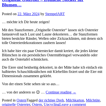
Blumen…
Posted on
22. März 2024
by
StempelART
… möchte ich Dir heute zeigen!
Mit den Stanzformen „Originelle Ostereier“ lassen sich Ostereier
fantasievoll nach Lust und Laune dekorieren… die Stanzformen
bieten bestickte Ränder, Wellen oder Zickzacklinien, mit denen sich
tolle Ostereierdekorationen zaubern lassen!
Ich habe hier ein paar Osterstecker damit kreiert, die jedes kleine
Blümchen in ein persönliches Ostermitbringsel verwandeln oder
auch die Ostertafel schmücken.
Die Eiere sind beidseitig dekoriert, in der Mitte habe ich einfach ein
halbiertes Schaschlikstäbchen mit Klebefilm fixiert und die Eier mit
Dimensionals zusammen geklebt.
Von der einen Seite sehen sie so aus…
„Originelle
… von der anderen so 😉 …
Continue reading
→
Ostereier
Posted in
Ostern
Tagged
der richtige Dreh
,
Milchkarton
–
,
Milchtüte
,
originelle Ostereier
,
Ostern
,
Upcycling
Leave a comment
fröhliche