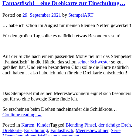
Fantastfisch! – eine Drehkarte zur Einschulung…
Posted on
29. September 2021
by
StempelART
… habe ich schon im August für meinen kleinen Neffen gewerkelt!
Für den großen Tag sollte es natürlich etwas Besonderes sein!
Auf der Suche nach einem passenden Motiv fiel mir das Stempelset
„Fantastfisch“ in die Hände, das schon
seiner Schwester
so gut
gefallen hat. Und einen besonderen Clou sollte die Karte natürlich
auch haben… also habe ich mich für eine Drehkarte entschieden!
Das Stempelset mit seinen Meeresbewohnern eignet sich besonders
gut für so eine bewegte Karte finde ich.
So erscheinen beim Drehen nacheinander die Schildkröte…
„Fantastfisch!
Continue reading
→
–
Posted in
Karten
,
Kinder
Tagged
Blending Pinsel
,
der richtige Dreh
,
eine
Drehkarte
,
Einschulung
,
Fantastfisch
,
Meeresbewohner
,
Serie
Drehkarte
Meeresbewohner
,
Wal
Leave a comment