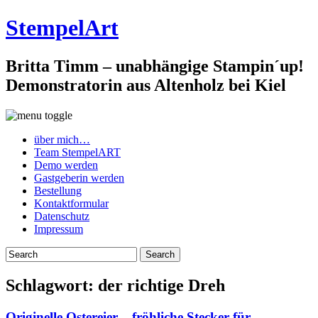
StempelArt
Britta Timm – unabhängige Stampin´up!
Demonstratorin aus Altenholz bei Kiel
über mich…
Team StempelART
Demo werden
Gastgeberin werden
Bestellung
Kontaktformular
Datenschutz
Impressum
Schlagwort:
der richtige Dreh
Originelle Ostereier – fröhliche Stecker für