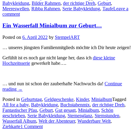
Babykleidung
,
Bilder Rahmen
,
der richtige Dreh
,
Geburt
,
Babykleidung
Meereswellen
,
Ribba Rahmen
,
Serie Babykleidung
,
Taufe
Leave a
zur
comment
Geburt…“
Ein Wasserfall Minialbum zur Geburt…
Posted on
6. April 2022
by
StempelART
… unseres jüngsten Familienmitglieds möchte ich Dir heute zeigen!
Gefühlt ist es noch gar nicht lange her, dass ich
diese kleine
Hochzeitsserie
gewerkelt habe….
… und nun ist schon der zauberhafte Nachwuchs da!
Continue
„Ein
reading
→
Wasserfall
Posted in
Geburtstag
,
Geldgeschenke
,
Kinder
,
Minialbum
Tagged
Minialbum
All for a baby
,
Babykleidung
,
Buchstabenmix
,
der richtige Dreh
,
zur
Fantastischer Pfau
,
Geburt
,
Gut gesagt
,
Minialbum
,
Schön
Geburt…“
geschrieben
,
Serie Babykleidung
,
Sternenglanz
,
Sternstunden
,
Wasserfall Album
,
Welt der Abenteuer
,
Wunderbare Welt
,
Ziehkarte
1 Comment