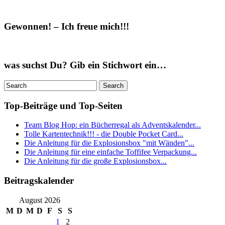
Gewonnen! – Ich freue mich!!!
was suchst Du? Gib ein Stichwort ein…
Top-Beiträge und Top-Seiten
Team Blog Hop: ein Bücherregal als Adventskalender...
Tolle Kartentechnik!!! - die Double Pocket Card...
Die Anleitung für die Explosionsbox "mit Wänden"...
Die Anleitung für eine einfache Toffifee Verpackung...
Die Anleitung für die große Explosionsbox...
Beitragskalender
August 2026
M
D
M
D
F
S
S
1
2