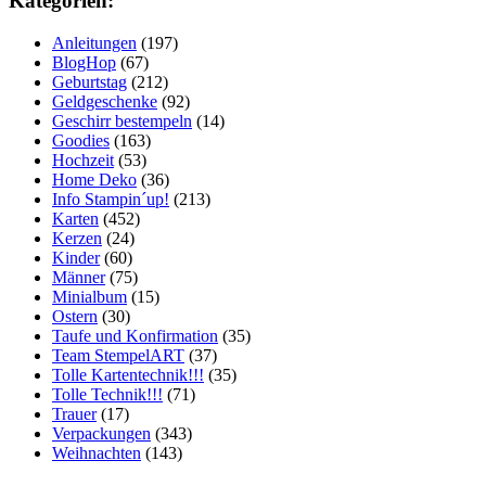
Kategorien:
Anleitungen
(197)
BlogHop
(67)
Geburtstag
(212)
Geldgeschenke
(92)
Geschirr bestempeln
(14)
Goodies
(163)
Hochzeit
(53)
Home Deko
(36)
Info Stampin´up!
(213)
Karten
(452)
Kerzen
(24)
Kinder
(60)
Männer
(75)
Minialbum
(15)
Ostern
(30)
Taufe und Konfirmation
(35)
Team StempelART
(37)
Tolle Kartentechnik!!!
(35)
Tolle Technik!!!
(71)
Trauer
(17)
Verpackungen
(343)
Weihnachten
(143)