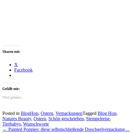
Sharen mit:
X
Facebook
Gefällt mir:
Wird geladen …
Posted in
BlogHop
,
Ostern
,
Verpackungen
Tagged
Blog Hop
,
Natures Beauty
,
Ostern
,
Schön geschrieben
,
Stempelreise
,
Tierbabys
,
Wunschworte
Post
←
Painted Poppies: diese selbstschließende Duschgelverpackung…