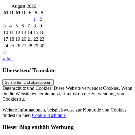
August 2026
M
D
M
D
F
S
S
1
2
3
4
5
6
7
8
9
10
11
12
13
14
15
16
17
18
19
20
21
22
23
24
25
26
27
28
29
30
31
« Juli
Übersetzen/ Translate
Datenschutz und Cookies: Diese Website verwendet Cookies. Wenn
du die Website weiterhin nutzt, stimmst du der Verwendung von
Cookies zu.
Weitere Informationen, beispielsweise zur Kontrolle von Cookies,
findest du hier:
Cookie-Richtlinie
Dieser Blog enthält Werbung