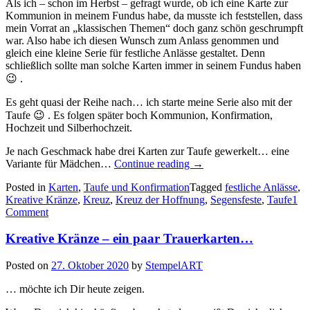
Als ich – schon im Herbst – gefragt wurde, ob ich eine Karte zur
Kommunion in meinem Fundus habe, da musste ich feststellen, dass
mein Vorrat an „klassischen Themen“ doch ganz schön geschrumpft
war. Also habe ich diesen Wunsch zum Anlass genommen und
gleich eine kleine Serie für festliche Anlässe gestaltet. Denn
schließlich sollte man solche Karten immer in seinem Fundus haben
😉 .
Es geht quasi der Reihe nach… ich starte meine Serie also mit der
Taufe 😉 . Es folgen später boch Kommunion, Konfirmation,
Hochzeit und Silberhochzeit.
Je nach Geschmack habe drei Karten zur Taufe gewerkelt… eine
„Festliche
Variante für Mädchen…
Continue reading
→
Anlässe
Posted in
Karten
,
Taufe und Konfirmation
Tagged
festliche Anlässe
,
1:
Kreative Kränze
,
Kreuz
,
Kreuz der Hoffnung
,
Segensfeste
,
Taufe
1
Karten
Comment
zur
Taufe…“
Kreative Kränze – ein paar Trauerkarten…
Posted on
27. Oktober 2020
by
StempelART
… möchte ich Dir heute zeigen.