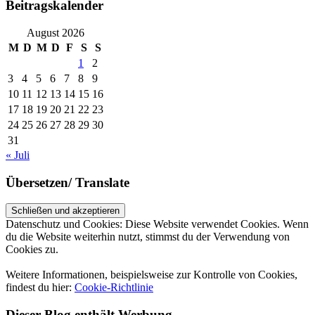
Beitragskalender
August 2026
M
D
M
D
F
S
S
1
2
3
4
5
6
7
8
9
10
11
12
13
14
15
16
17
18
19
20
21
22
23
24
25
26
27
28
29
30
31
« Juli
Übersetzen/ Translate
Datenschutz und Cookies: Diese Website verwendet Cookies. Wenn
du die Website weiterhin nutzt, stimmst du der Verwendung von
Cookies zu.
Weitere Informationen, beispielsweise zur Kontrolle von Cookies,
findest du hier:
Cookie-Richtlinie
Dieser Blog enthält Werbung