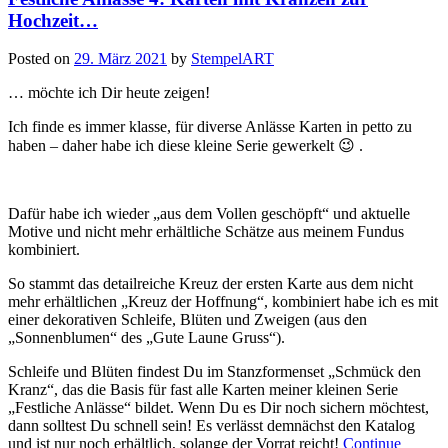
Hochzeit…
Posted on
29. März 2021
by
StempelART
… möchte ich Dir heute zeigen!
Ich finde es immer klasse, für diverse Anlässe Karten in petto zu
haben – daher habe ich diese kleine Serie gewerkelt 😉 .
Dafür habe ich wieder „aus dem Vollen geschöpft“ und aktuelle
Motive und nicht mehr erhältliche Schätze aus meinem Fundus
kombiniert.
So stammt das detailreiche Kreuz der ersten Karte aus dem nicht
mehr erhältlichen „Kreuz der Hoffnung“, kombiniert habe ich es mit
einer dekorativen Schleife, Blüten und Zweigen (aus den
„Sonnenblumen“ des „Gute Laune Gruss“).
Schleife und Blüten findest Du im Stanzformenset „Schmück den
Kranz“, das die Basis für fast alle Karten meiner kleinen Serie
„Festliche Anlässe“ bildet. Wenn Du es Dir noch sichern möchtest,
dann solltest Du schnell sein! Es verlässt demnächst den Katalog
und ist nur noch erhältlich, solange der Vorrat reicht!
Continue