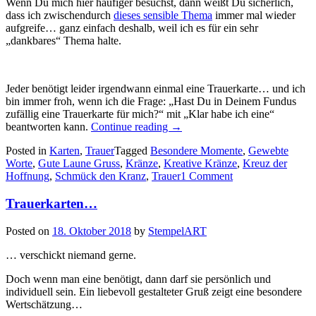
Wenn Du mich hier häufiger besuchst, dann weißt Du sicherlich,
dass ich zwischendurch
dieses sensible Thema
immer mal wieder
aufgreife… ganz einfach deshalb, weil ich es für ein sehr
„dankbares“ Thema halte.
Jeder benötigt leider irgendwann einmal eine Trauerkarte… und ich
bin immer froh, wenn ich die Frage: „Hast Du in Deinem Fundus
zufällig eine Trauerkarte für mich?“ mit „Klar habe ich eine“
„Kreative
beantworten kann.
Continue reading
→
Kränze
Posted in
Karten
,
Trauer
Tagged
Besondere Momente
,
Gewebte
–
Worte
,
Gute Laune Gruss
,
Kränze
,
Kreative Kränze
,
Kreuz der
ein
Hoffnung
,
Schmück den Kranz
,
Trauer
1 Comment
paar
Trauerkarten…“
Trauerkarten…
Posted on
18. Oktober 2018
by
StempelART
… verschickt niemand gerne.
Doch wenn man eine benötigt, dann darf sie persönlich und
individuell sein. Ein liebevoll gestalteter Gruß zeigt eine besondere
Wertschätzung…