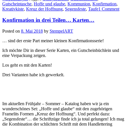
Gutscheintasche
,
Hoffe und glaube
,
Kommunion
,
Konfirmation
,
ein
Kreativkiste
,
Kreuz der Hoffnung
,
Segensfeste
,
Taufe
1 Comment
Gutscheintäschchen…“
Konfirmation in drei Teilen… Karten…
Posted on
8. Mai 2018
by
StempelART
… sind der erste Part meiner kleinen Konfirmationsserie!
Ich möchte Dir in dieser Serie Karten, ein Gutscheinbüchlein und
eine Verpackung zeigen.
Los geht es mit den Karten!
Drei Varianten habe ich gewerkelt.
Im aktuellen Frühjahr – Sommer – Katalog haben wir ja ein
wunderschönes Set: „Hoffe und glaube“ mit den zugehörigen
Framelits Formen „Kreuz der Hoffnung“. Und perfekt dazu:
„Segensfeste“… die Schriftzüge finde ich ja total gelungen! Ich mag
die Kombination der schlichten Schrift mit dem Handlettering