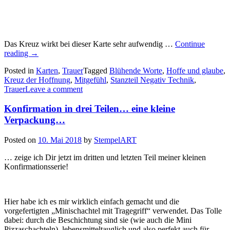
Das Kreuz wirkt bei dieser Karte sehr aufwendig …
Continue
„Trauerkarten…“
reading
→
Posted in
Karten
,
Trauer
Tagged
Blühende Worte
,
Hoffe und glaube
,
Kreuz der Hoffnung
,
Mitgefühl
,
Stanzteil Negativ Technik
,
Trauer
Leave a comment
Konfirmation in drei Teilen… eine kleine
Verpackung…
Posted on
10. Mai 2018
by
StempelART
… zeige ich Dir jetzt im dritten und letzten Teil meiner kleinen
Konfirmationsserie!
Hier habe ich es mir wirklich einfach gemacht und die
vorgefertigten „Minischachtel mit Tragegriff“ verwendet. Das Tolle
dabei: durch die Beschichtung sind sie (wie auch die Mini
Pizzaschachteln) lebensmitteltauglich und also perfekt auch für