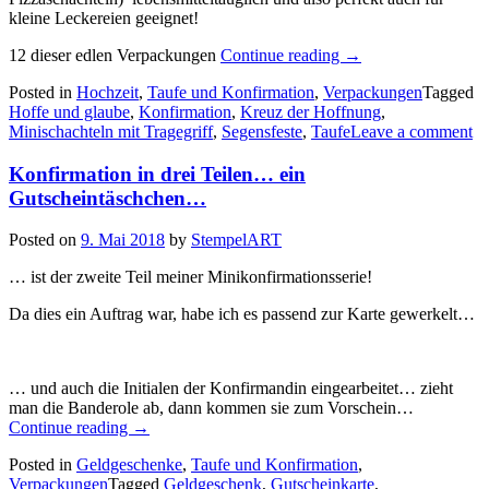
kleine Leckereien geeignet!
„Konfirmation
12 dieser edlen Verpackungen
Continue reading
→
in
Posted in
Hochzeit
,
Taufe und Konfirmation
,
Verpackungen
Tagged
drei
Hoffe und glaube
,
Konfirmation
,
Kreuz der Hoffnung
,
Teilen…
Minischachteln mit Tragegriff
,
Segensfeste
,
Taufe
Leave a comment
eine
kleine
Konfirmation in drei Teilen… ein
Verpackung…“
Gutscheintäschchen…
Posted on
9. Mai 2018
by
StempelART
… ist der zweite Teil meiner Minikonfirmationsserie!
Da dies ein Auftrag war, habe ich es passend zur Karte gewerkelt…
… und auch die Initialen der Konfirmandin eingearbeitet… zieht
man die Banderole ab, dann kommen sie zum Vorschein…
„Konfirmation
Continue reading
→
in
Posted in
Geldgeschenke
,
Taufe und Konfirmation
,
drei
Verpackungen
Tagged
Geldgeschenk
,
Gutscheinkarte
,
Teilen…