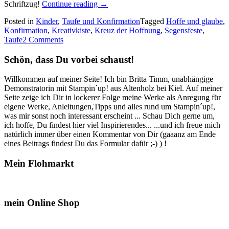
„Konfirmation
Schriftzug!
Continue reading
→
in
Posted in
Kinder
,
Taufe und Konfirmation
Tagged
Hoffe und glaube
,
drei
Konfirmation
,
Kreativkiste
,
Kreuz der Hoffnung
,
Segensfeste
,
Teilen…
Taufe
2 Comments
Karten…“
Schön, dass Du vorbei schaust!
Willkommen auf meiner Seite! Ich bin Britta Timm, unabhängige
Demonstratorin mit Stampin´up! aus Altenholz bei Kiel. Auf meiner
Seite zeige ich Dir in lockerer Folge meine Werke als Anregung für
eigene Werke, Anleitungen,Tipps und alles rund um Stampin´up!,
was mir sonst noch interessant erscheint ... Schau Dich gerne um,
ich hoffe, Du findest hier viel Inspirierendes... ...und ich freue mich
natürlich immer über einen Kommentar von Dir (gaaanz am Ende
eines Beitrags findest Du das Formular dafür ;-) ) !
Mein Flohmarkt
mein Online Shop