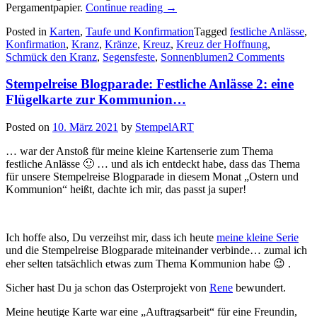
„Festliche
Pergamentpapier.
Continue reading
→
Anlässe
Posted in
Karten
,
Taufe und Konfirmation
Tagged
festliche Anlässe
,
3:
Konfirmation
,
Kranz
,
Kränze
,
Kreuz
,
Kreuz der Hoffnung
,
Karten
Schmück den Kranz
,
Segensfeste
,
Sonnenblumen
2 Comments
zur
Konfirmation…“
Stempelreise Blogparade: Festliche Anlässe 2: eine
Flügelkarte zur Kommunion…
Posted on
10. März 2021
by
StempelART
… war der Anstoß für meine kleine Kartenserie zum Thema
festliche Anlässe 🙂 … und als ich entdeckt habe, dass das Thema
für unsere Stempelreise Blogparade in diesem Monat „Ostern und
Kommunion“ heißt, dachte ich mir, das passt ja super!
Ich hoffe also, Du verzeihst mir, dass ich heute
meine kleine Serie
und die Stempelreise Blogparade miteinander verbinde… zumal ich
eher selten tatsächlich etwas zum Thema Kommunion habe 😉 .
Sicher hast Du ja schon das Osterprojekt von
Rene
bewundert.
Meine heutige Karte war eine „Auftragsarbeit“ für eine Freundin,