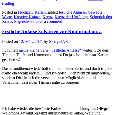
„Festliche
reading
→
Anlässe
Posted in
Hochzeit
,
Karten
Tagged
festliche Anlässe
,
Gewebte
4:
Worte
,
Kreative Kränze
,
Kreuz
,
Kreuz der Hoffnung
,
Schmück den
Karten
Kranz
,
Segensfeste
Leave a comment
mit
Kränzen
Festliche Anlässe 3: Karten zur Konfirmation…
zur
Hochzeit…“
Posted on
12. März 2021
by
StempelART
… führen
meine kleine Serie „Festliche Anlässe“
weiter… zu den
Themen Taufe und Kommunion hast Du ja schon ein paar Karten
gesehen 😉 .
Das Grundthema wiederholt sich bei meiner Serie, und doch ist jede
Karte ein wenig anders… und ich hoffe, Dich nicht zu langweilen,
sondern Dir einfach die verschiedenen Möglichkeiten und
Variationen desselben Themas nahe zu bringen!
Ich habe wieder die bewährte Farbkombination Lindgrün, Olivgrün,
Waldmoos gewählt, ergänzt durch neutrales Silber, Weiß und