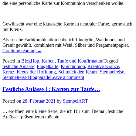
die eine persönliche Karte zur Kommunion verschenken wollte.
Gewünscht war eine klassische Karte in neutraler Farbe, gerne auch
mit Kreuz.
Als frische Farbkombination habe ich Lindgrün, Waldmoos und
Granit gewählt, kombiniert mit Weiß, Silber und Pergamentpapier.
„Stempelreise
Continue reading
→
Blogparade:
Posted in
BlogHop
,
Karten
,
Taufe und Konfirmation
Tagged
Festliche
festliche Anlässe
,
Flügelkarte
,
Kommunion
,
Kreative Kränze
,
Anlässe
Kreuz
,
Kreuz der Hoffnung
,
Schmück den Kranz
,
Stempelreise
,
2:
Stempelreise Blogparade
Leave a comment
eine
Flügelkarte
Festliche Anlässe 1: Karten zur Taufe…
zur
Kommunion…“
Posted on
28. Februar 2021
by
StempelART
… eröffnen eine kleine Serie, die ich Dir zum Thema „festliche
Anlässe“ präsentieren möchte.