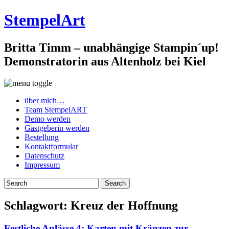
StempelArt
Britta Timm – unabhängige Stampin´up!
Demonstratorin aus Altenholz bei Kiel
über mich…
Team StempelART
Demo werden
Gastgeberin werden
Bestellung
Kontaktformular
Datenschutz
Impressum
Schlagwort:
Kreuz der Hoffnung
Festliche Anlässe 4: Karten mit Kränzen zur