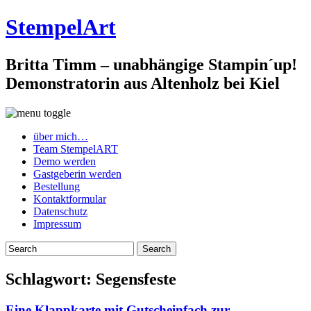
StempelArt
Britta Timm – unabhängige Stampin´up!
Demonstratorin aus Altenholz bei Kiel
über mich…
Team StempelART
Demo werden
Gastgeberin werden
Bestellung
Kontaktformular
Datenschutz
Impressum
Schlagwort:
Segensfeste
Eine Klappkarte mit Gutscheinfach zur