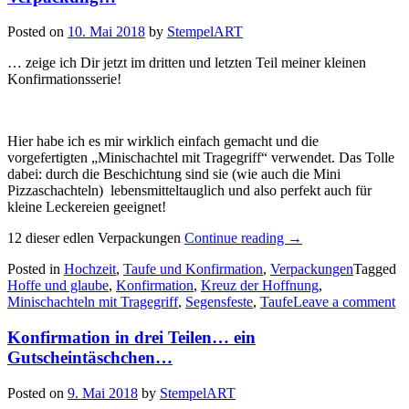
Posted on
10. Mai 2018
by
StempelART
… zeige ich Dir jetzt im dritten und letzten Teil meiner kleinen
Konfirmationsserie!
Hier habe ich es mir wirklich einfach gemacht und die
vorgefertigten „Minischachtel mit Tragegriff“ verwendet. Das Tolle
dabei: durch die Beschichtung sind sie (wie auch die Mini
Pizzaschachteln) lebensmitteltauglich und also perfekt auch für
kleine Leckereien geeignet!
„Konfirmation
12 dieser edlen Verpackungen
Continue reading
→
in
Posted in
Hochzeit
,
Taufe und Konfirmation
,
Verpackungen
Tagged
drei
Hoffe und glaube
,
Konfirmation
,
Kreuz der Hoffnung
,
Teilen…
Minischachteln mit Tragegriff
,
Segensfeste
,
Taufe
Leave a comment
eine
kleine
Konfirmation in drei Teilen… ein
Verpackung…“
Gutscheintäschchen…
Posted on
9. Mai 2018
by
StempelART