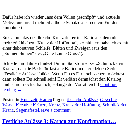
Dafür habe ich wieder „aus dem Vollen geschöpft“ und aktuelle
Motive und nicht mehr erhältliche Schätze aus meinem Fundus
kombiniert.
So stammt das detailreiche Kreuz der ersten Karte aus dem nicht
mehr erhältlichen „Kreuz der Hoffnung“, kombiniert habe ich es mit
einer dekorativen Schleife, Blüten und Zweigen (aus den
„Sonnenblumen“ des „Gute Laune Gruss“).
Schleife und Blüten findest Du im Stanzformenset „Schmück den
Kranz“, das die Basis für fast alle Karten meiner kleinen Serie
„Festliche Anlässe“ bildet. Wenn Du es Dir noch sichern möchtest,
dann solltest Du schnell sein! Es verlässt demnächst den Katalog
und ist nur noch erhältlich, solange der Vorrat reicht!
Continue
„Festliche
reading
→
Anlässe
Posted in
Hochzeit
,
Karten
Tagged
festliche Anlässe
,
Gewebte
4:
Worte
,
Kreative Kränze
,
Kreuz
,
Kreuz der Hoffnung
,
Schmück den
Karten
Kranz
,
Segensfeste
Leave a comment
mit
Kränzen
Festliche Anlässe 3: Karten zur Konfirmation…
zur
Hochzeit…“