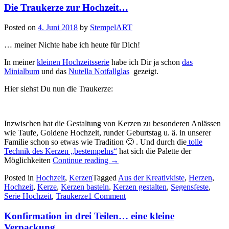
Die Traukerze zur Hochzeit…
Posted on
4. Juni 2018
by
StempelART
… meiner Nichte habe ich heute für Dich!
In meiner
kleinen Hochzeitsserie
habe ich Dir ja schon
das
Minialbum
und das
Nutella Notfallglas
gezeigt.
Hier siehst Du nun die Traukerze:
Inzwischen hat die Gestaltung von Kerzen zu besonderen Anlässen
wie Taufe, Goldene Hochzeit, runder Geburtstag u. ä. in unserer
Familie schon so etwas wie Tradition 🙂 . Und durch die
tolle
Technik des Kerzen „bestempelns“
hat sich die Palette der
„Die
Möglichkeiten
Continue reading
→
Traukerze
Posted in
Hochzeit
,
Kerzen
Tagged
Aus der Kreativkiste
,
Herzen
,
zur
Hochzeit
,
Kerze
,
Kerzen basteln
,
Kerzen gestalten
,
Segensfeste
,
Hochzeit…“
Serie Hochzeit
,
Traukerze
1 Comment
Konfirmation in drei Teilen… eine kleine
Verpackung…