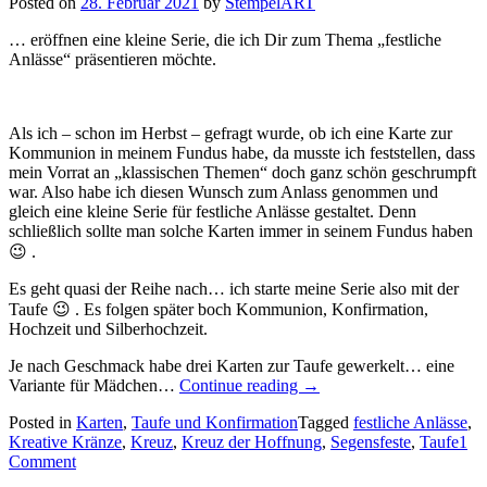
Posted on
28. Februar 2021
by
StempelART
… eröffnen eine kleine Serie, die ich Dir zum Thema „festliche
Anlässe“ präsentieren möchte.
Als ich – schon im Herbst – gefragt wurde, ob ich eine Karte zur
Kommunion in meinem Fundus habe, da musste ich feststellen, dass
mein Vorrat an „klassischen Themen“ doch ganz schön geschrumpft
war. Also habe ich diesen Wunsch zum Anlass genommen und
gleich eine kleine Serie für festliche Anlässe gestaltet. Denn
schließlich sollte man solche Karten immer in seinem Fundus haben
😉 .
Es geht quasi der Reihe nach… ich starte meine Serie also mit der
Taufe 😉 . Es folgen später boch Kommunion, Konfirmation,
Hochzeit und Silberhochzeit.
Je nach Geschmack habe drei Karten zur Taufe gewerkelt… eine
„Festliche
Variante für Mädchen…
Continue reading
→
Anlässe
Posted in
Karten
,
Taufe und Konfirmation
Tagged
festliche Anlässe
,
1:
Kreative Kränze
,
Kreuz
,
Kreuz der Hoffnung
,
Segensfeste
,
Taufe
1
Karten
Comment
zur
Taufe…“