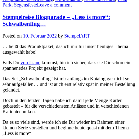
Park
,
Segensfeste
Leave a comment
Konfirma
Stempelreise Blogparade – „Less is more“:
Schwalbenflug…
Posted on
10. Februar 2022
by
StempelART
… heißt das Produktpaket, das ich mir für unser heutiges Thema
ausgewählt habe!
Falls Du
von Liane
kommst, bin ich sicher, dass sie Dir schon ein
spannenedes Projekt gezeigt hat.
Das Set „Schwalbenflug“ ist mir anfangs im Katalog gar nicht so
sehr aufgefallen… und ist auch erst relativ spät in meiner Bestellung
gelandet.
Doch in den letzten Tagen habe ich damit jede Menge Karten
gebastelt – für die verschiedensten Anlässe und in verschiedenen
Kartentechniken.
Da es so viele sind, werde ich sie Dir wieder im Rahmen einer
kleinen Serie vorstellen und beginne heute quasi mit dem Thema
„Less is more“.