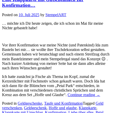
Konfirmation…
Posted on
10. Juli 2025
by
StempelART
… möchte ich Dir heute zeigen, die ich schon im Mai für meine
Nichte gebastelt habe!
Vor ihrer Konfirmation war meine Nichte (und Patenkind) Ida zum
Basteln bei mir… sie wollte ihre Tischdekoration selbst gestalten.
Gemeinsam haben wir beratschlagt und nach einem Streifzug durch
mein Bastelzimmer und mein Stempelregal stand das Konzept 😉 .
Nach kurzer Anleitung von meiner Seite hat sie dann alles alleine
nach ihren Wünschen gestaltet!
Ich hatte zunächst ja Fische als Thema im Kopf, zumal die
Kerzenlichter mit Fischmotiv schon gekauft waren. Doch Ida hat
sich dann für die Blümchen vom „Petal Park“ entschieden, in
Kombination mit verschiedenen christlichen Sprüchen und dem
„Eine
Kreuz aus dem Set „Hoffe und Glaube“.
Continue reading
→
Klappkart
Posted in
Geldgeschenke
,
Taufe und Konfirmation
Tagged
Geld
mit
verschenken
,
Geldgeschenk
,
Hoffe und glaube
,
Klappkarte
,
Gutschein
Klappkarte mit Umschlag
,
Konfirmation
,
Liebe über alles
,
Petal
zur