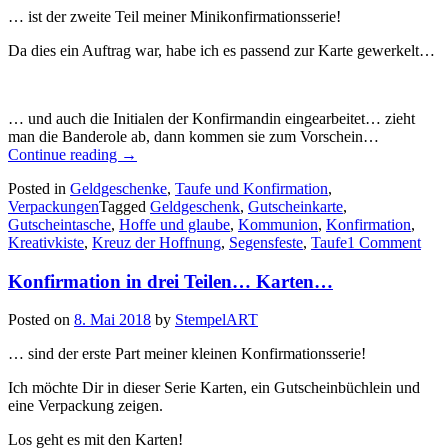
… ist der zweite Teil meiner Minikonfirmationsserie!
Da dies ein Auftrag war, habe ich es passend zur Karte gewerkelt…
… und auch die Initialen der Konfirmandin eingearbeitet… zieht
man die Banderole ab, dann kommen sie zum Vorschein…
„Konfirmation
Continue reading
→
in
Posted in
Geldgeschenke
,
Taufe und Konfirmation
,
drei
Verpackungen
Tagged
Geldgeschenk
,
Gutscheinkarte
,
Teilen…
Gutscheintasche
,
Hoffe und glaube
,
Kommunion
,
Konfirmation
,
ein
Kreativkiste
,
Kreuz der Hoffnung
,
Segensfeste
,
Taufe
1 Comment
Gutscheintäschchen…“
Konfirmation in drei Teilen… Karten…
Posted on
8. Mai 2018
by
StempelART
… sind der erste Part meiner kleinen Konfirmationsserie!
Ich möchte Dir in dieser Serie Karten, ein Gutscheinbüchlein und
eine Verpackung zeigen.
Los geht es mit den Karten!