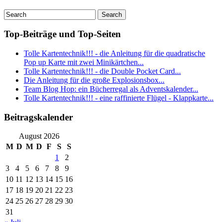
Top-Beiträge und Top-Seiten
Tolle Kartentechnik!!! - die Anleitung für die quadratische
Pop up Karte mit zwei Minikärtchen...
Tolle Kartentechnik!!! - die Double Pocket Card...
Die Anleitung für die große Explosionsbox...
Team Blog Hop: ein Bücherregal als Adventskalender...
Tolle Kartentechnik!!! - eine raffinierte Flügel - Klappkarte...
Beitragskalender
August 2026
M
D
M
D
F
S
S
1
2
3
4
5
6
7
8
9
10
11
12
13
14
15
16
17
18
19
20
21
22
23
24
25
26
27
28
29
30
31