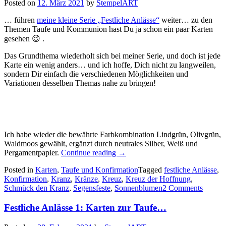
Posted on
12. März 2021
by
StempelART
… führen
meine kleine Serie „Festliche Anlässe“
weiter… zu den
Themen Taufe und Kommunion hast Du ja schon ein paar Karten
gesehen 😉 .
Das Grundthema wiederholt sich bei meiner Serie, und doch ist jede
Karte ein wenig anders… und ich hoffe, Dich nicht zu langweilen,
sondern Dir einfach die verschiedenen Möglichkeiten und
Variationen desselben Themas nahe zu bringen!
Ich habe wieder die bewährte Farbkombination Lindgrün, Olivgrün,
Waldmoos gewählt, ergänzt durch neutrales Silber, Weiß und
„Festliche
Pergamentpapier.
Continue reading
→
Anlässe
Posted in
Karten
,
Taufe und Konfirmation
Tagged
festliche Anlässe
,
3:
Konfirmation
,
Kranz
,
Kränze
,
Kreuz
,
Kreuz der Hoffnung
,
Karten
Schmück den Kranz
,
Segensfeste
,
Sonnenblumen
2 Comments
zur
Konfirmation…“
Festliche Anlässe 1: Karten zur Taufe…