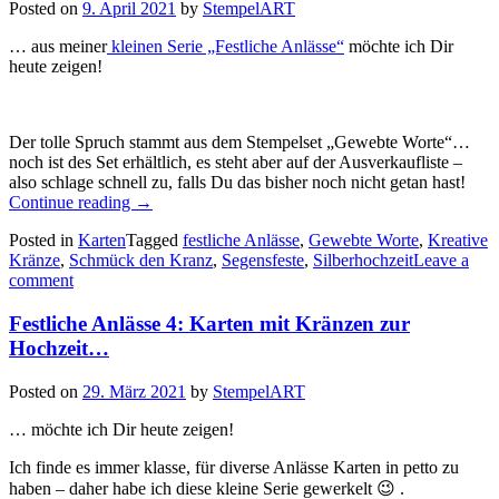
Posted on
9. April 2021
by
StempelART
… aus meiner
kleinen Serie „Festliche Anlässe“
möchte ich Dir
heute zeigen!
Der tolle Spruch stammt aus dem Stempelset „Gewebte Worte“…
noch ist des Set erhältlich, es steht aber auf der Ausverkaufliste –
also schlage schnell zu, falls Du das bisher noch nicht getan hast!
„Festliche
Continue reading
→
Anlässe
Posted in
Karten
Tagged
festliche Anlässe
,
Gewebte Worte
,
Kreative
5:
Kränze
,
Schmück den Kranz
,
Segensfeste
,
Silberhochzeit
Leave a
Karten
comment
zur
Silberhochzeit…“
Festliche Anlässe 4: Karten mit Kränzen zur
Hochzeit…
Posted on
29. März 2021
by
StempelART
… möchte ich Dir heute zeigen!
Ich finde es immer klasse, für diverse Anlässe Karten in petto zu
haben – daher habe ich diese kleine Serie gewerkelt 😉 .