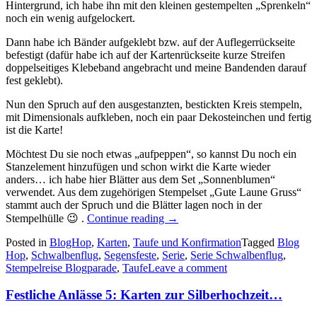
Hintergrund, ich habe ihn mit den kleinen gestempelten „Sprenkeln“
noch ein wenig aufgelockert.
Dann habe ich Bänder aufgeklebt bzw. auf der Auflegerrückseite
befestigt (dafür habe ich auf der Kartenrückseite kurze Streifen
doppelseitiges Klebeband angebracht und meine Bandenden darauf
fest geklebt).
Nun den Spruch auf den ausgestanzten, bestickten Kreis stempeln,
mit Dimensionals aufkleben, noch ein paar Dekosteinchen und fertig
ist die Karte!
Möchtest Du sie noch etwas „aufpeppen“, so kannst Du noch ein
Stanzelement hinzufügen und schon wirkt die Karte wieder
anders… ich habe hier Blätter aus dem Set „Sonnenblumen“
verwendet. Aus dem zugehörigen Stempelset „Gute Laune Gruss“
stammt auch der Spruch und die Blätter lagen noch in der
„Stempelreise
Stempelhülle 😉 .
Continue reading
→
Blogparade
Posted in
BlogHop
,
Karten
,
Taufe und Konfirmation
–
Tagged
Blog
Hop
,
Schwalbenflug
,
Segensfeste
,
Serie
„Less
,
Serie Schwalbenflug
,
Stempelreise Blogparade
,
Taufe
Leave a comment
is
more“:
Schwalbenflug…“
Festliche Anlässe 5: Karten zur Silberhochzeit…