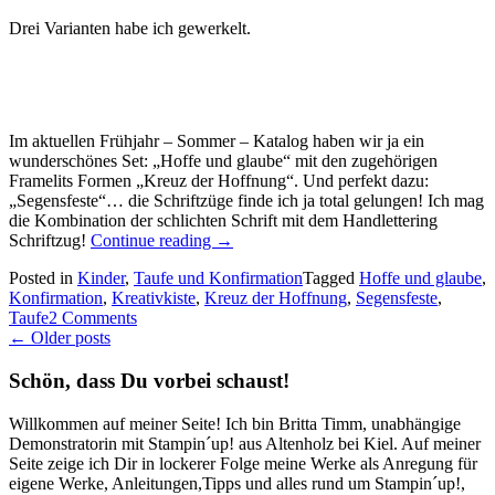
Drei Varianten habe ich gewerkelt.
Im aktuellen Frühjahr – Sommer – Katalog haben wir ja ein
wunderschönes Set: „Hoffe und glaube“ mit den zugehörigen
Framelits Formen „Kreuz der Hoffnung“. Und perfekt dazu:
„Segensfeste“… die Schriftzüge finde ich ja total gelungen! Ich mag
die Kombination der schlichten Schrift mit dem Handlettering
„Konfirmation
Schriftzug!
Continue reading
→
in
Posted in
Kinder
,
Taufe und Konfirmation
Tagged
Hoffe und glaube
,
drei
Konfirmation
,
Kreativkiste
,
Kreuz der Hoffnung
,
Segensfeste
,
Teilen…
Taufe
2 Comments
Karten…“
Posts
←
Older posts
navigation
Schön, dass Du vorbei schaust!
Willkommen auf meiner Seite! Ich bin Britta Timm, unabhängige
Demonstratorin mit Stampin´up! aus Altenholz bei Kiel. Auf meiner
Seite zeige ich Dir in lockerer Folge meine Werke als Anregung für
eigene Werke, Anleitungen,Tipps und alles rund um Stampin´up!,