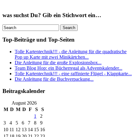
was suchst Du? Gib ein Stichwort ein…
Top-Beiträge und Top-Seiten
Tolle Kartentechnik!!! - die Anleitung für die quadratische
Pop up Karte mit zwei Minikärtchen...
Die Anleitung für die große Explosionsbox...
Team Blog Hop: ein Bücherregal als Adventskalender...
Tolle Kartentechnik!!! - eine raffinierte Flügel - Klappkarte...
Die Anleitung für die Buchverpackung...
Beitragskalender
August 2026
M
D
M
D
F
S
S
1
2
3
4
5
6
7
8
9
10
11
12
13
14
15
16
17
18
19
20
21
22
23