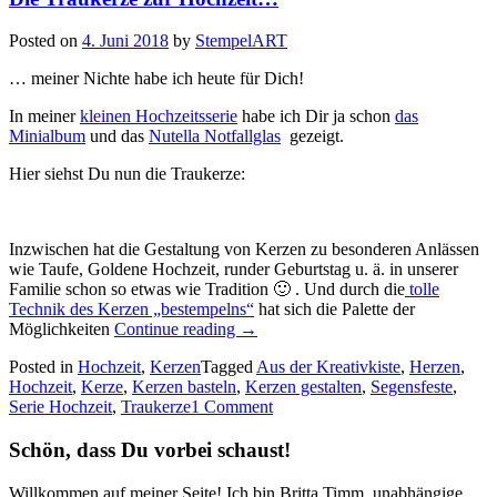
Posted on
4. Juni 2018
by
StempelART
… meiner Nichte habe ich heute für Dich!
In meiner
kleinen Hochzeitsserie
habe ich Dir ja schon
das
Minialbum
und das
Nutella Notfallglas
gezeigt.
Hier siehst Du nun die Traukerze:
Inzwischen hat die Gestaltung von Kerzen zu besonderen Anlässen
wie Taufe, Goldene Hochzeit, runder Geburtstag u. ä. in unserer
Familie schon so etwas wie Tradition 🙂 . Und durch die
tolle
Technik des Kerzen „bestempelns“
hat sich die Palette der
„Die
Möglichkeiten
Continue reading
→
Traukerze
Posted in
Hochzeit
,
Kerzen
Tagged
Aus der Kreativkiste
,
Herzen
,
zur
Hochzeit
,
Kerze
,
Kerzen basteln
,
Kerzen gestalten
,
Segensfeste
,
Hochzeit…“
Serie Hochzeit
,
Traukerze
1 Comment
Schön, dass Du vorbei schaust!
Willkommen auf meiner Seite! Ich bin Britta Timm, unabhängige