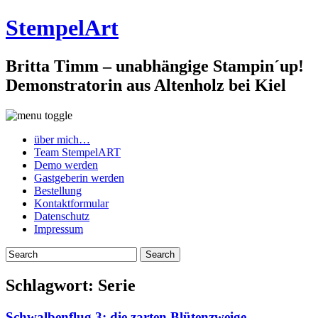
StempelArt
Britta Timm – unabhängige Stampin´up!
Demonstratorin aus Altenholz bei Kiel
über mich…
Team StempelART
Demo werden
Gastgeberin werden
Bestellung
Kontaktformular
Datenschutz
Impressum
Schlagwort:
Serie
Schwalbenflug 3: die zarten Blütenzweige…