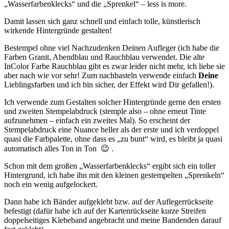
„Wasserfarbenklecks“ und die „Sprenkel“ – less is more.
Damit lassen sich ganz schnell und einfach tolle, künstlerisch
wirkende Hintergründe gestalten!
Bestempel ohne viel Nachzudenken Deinen Aufleger (ich habe die
Farben Granit, Abendblau und Rauchblau verwendet. Die alte
InColor Farbe Rauchblau gibt es zwar leider nicht mehr, ich liebe sie
aber nach wie vor sehr! Zum nachbasteln verwende einfach
Deine
Lieblingsfarben und ich bin sicher, der Effekt wird Dir gefallen!).
Ich verwende zum Gestalten solcher Hintergründe gerne den ersten
und zweiten Stempelabdruck (stemple also – ohne erneut Tinte
aufzunehmen – einfach ein zweites Mal). So erscheint der
Stempelabdruck eine Nuance heller als der erste und ich verdoppel
quasi die Farbpalette, ohne dass es „zu bunt“ wird, es bleibt ja quasi
automatisch alles Ton in Ton 😉 .
Schon mit dem großen „Wasserfarbenklecks“ ergibt sich ein toller
Hintergrund, ich habe ihn mit den kleinen gestempelten „Sprenkeln“
noch ein wenig aufgelockert.
Dann habe ich Bänder aufgeklebt bzw. auf der Auflegerrückseite
befestigt (dafür habe ich auf der Kartenrückseite kurze Streifen
doppelseitiges Klebeband angebracht und meine Bandenden darauf