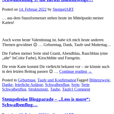
Posted on
14. Februar 2022
by
StempelART
… aus dem Stanzformenset stehen heute im Mittelpunkt meiner
Karten!
Auch wenn heute Valentinstag ist, habe ich mich heute anderen
Themen gewidmet 😉 … Geburtstag, Dank, Taufe und Muttertag…
Die Farben meiner Serie sind Granit, Abendblau, Rauchblau (eine
„alte“ InColor Farbe), Kirschblüte und Farngrün.
Die erste Karte kommt Dir vielleicht bekannt vor – sie könnte auch
„Schwalbenflug
in den letzten Beitrag passen 😉 …
Continue reading
→
3:
Posted in
Geburtstag
,
Taufe und Konfirmation
Tagged
die
Blütenzweig
,
Danke
,
feierliche Anlässe
,
Schwalbenflug
,
Serie
,
Serie
zarten
Schwalbenflug
,
Strukturputz
,
Taube
,
Taufe
1 Comment
Blütenzweige…
Stempelreise Blogparade – „Less is more“:
Schwalbenflug…