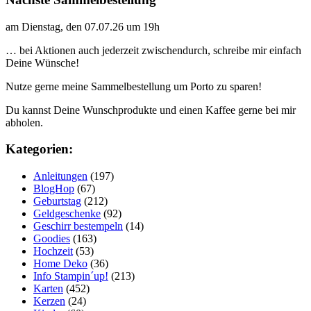
am Dienstag, den 07.07.26 um 19h
… bei Aktionen auch jederzeit zwischendurch, schreibe mir einfach
Deine Wünsche!
Nutze gerne meine Sammelbestellung um Porto zu sparen!
Du kannst Deine Wunschprodukte und einen Kaffee gerne bei mir
abholen.
Kategorien:
Anleitungen
(197)
BlogHop
(67)
Geburtstag
(212)
Geldgeschenke
(92)
Geschirr bestempeln
(14)
Goodies
(163)
Hochzeit
(53)
Home Deko
(36)
Info Stampin´up!
(213)
Karten
(452)
Kerzen
(24)