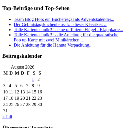
Top-Beiträge und Top-Seiten
Team Blog Hop: ein Bücherregal als Adventskalender...
Der Geburtstagskuchenbausatz - dieser Klassiker…
Tolle Kartentechnik!!! - eine raffinierte Flügel - Klappkarte...
Tolle Kartentechnik!!! - die Anleitung für die quadratische
Pop up Karte mit zwei Minikärtchen...
Die Anleitung für die Hanuta Verpackung...
Beitragskalender
August 2026
M
D
M
D
F
S
S
1
2
3
4
5
6
7
8
9
10
11
12
13
14
15
16
17
18
19
20
21
22
23
24
25
26
27
28
29
30
31
« Juli
Übersetzen/ Translate