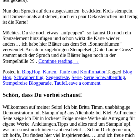
fest geklebt).
Nun den Spruch auf den ausgestanzten, bestickten Kreis stempeln,
mit Dimensionals aufkleben, noch ein paar Dekosteinchen und fertig
ist die Karte!
Möchtest Du sie noch etwas „aufpeppen“, so kannst Du noch ein
Stanzelement hinzufügen und schon wirkt die Karte wieder
anders… ich habe hier Blätter aus dem Set „Sonnenblumen“
verwendet. Aus dem zugehörigen Stempelset „Gute Laune Gruss“
stammt auch der Spruch und die Blätter lagen noch in der
„Stempelreise
Stempelhülle 😉 .
Continue reading
→
Blogparade
Posted in
BlogHop
,
Karten
,
Taufe und Konfirmation
–
Tagged
Blog
Hop
,
Schwalbenflug
,
Segensfeste
,
Serie
„Less
,
Serie Schwalbenflug
,
Stempelreise Blogparade
,
Taufe
Leave a comment
is
more“:
Schwalbenflug…“
Schön, dass Du vorbei schaust!
Willkommen auf meiner Seite! Ich bin Britta Timm, unabhängige
Demonstratorin mit Stampin´up! aus Altenholz bei Kiel. Auf meiner
Seite zeige ich Dir in lockerer Folge meine Werke als Anregung für
eigene Werke, Anleitungen,Tipps und alles rund um Stampin´up!,
was mir sonst noch interessant erscheint ... Schau Dich gerne um,
ich hoffe, Du findest hier viel Inspirierendes... ...und ich freue mich