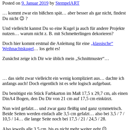
Posted on
9. Januar 2019
by
StempelART
… kommt zwar ein bißchen spät… aber besser als gar nicht, findest
Du nicht 😉 ?
Und vielleicht kannst Du so eine Kugel ja auch für andere Projekte
nutzen… warum nicht z. B. mit Schmetterlingen dekorieren?
Doch hier kommt erstmal die Anleitung für eine
„klassische“
Weihnachtskugel
… los geht es!
Zunächst zeige ich Dir wie üblich mein „Schnittmuster“…
… das sieht zwar vielleicht ein wenig kompliziert aus… dachte ich
anfangs auch! Doch eigentlich ist es sehr logisch aufgebaut.
Du benötigst ein Stück Farbkarton im Maß 17,5 x 29,7 cm, als einen
DinA4 Bogen, den Du Dir von 21 cm auf 17,5 cm einkürzt.
Nun wird gefalzt… und zwar ganz fleißig und ganz symmetrisch.
Beide Seiten werden einfach alle 3,5 cm gefalzt… also bei 3,5 / 7 /
10,5 / 14… die lange Seite noch bei 17,5 / 21 / 24,5 / 28.
Also jeweils alle 3,5 cm, bis es nicht mehr weiter geht 😉 .