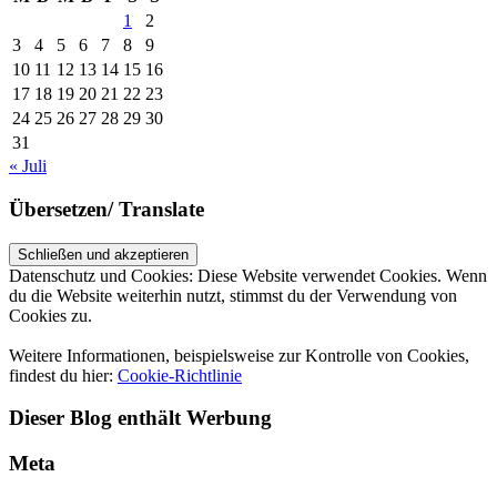
1
2
3
4
5
6
7
8
9
10
11
12
13
14
15
16
17
18
19
20
21
22
23
24
25
26
27
28
29
30
31
« Juli
Übersetzen/ Translate
Datenschutz und Cookies: Diese Website verwendet Cookies. Wenn
du die Website weiterhin nutzt, stimmst du der Verwendung von
Cookies zu.
Weitere Informationen, beispielsweise zur Kontrolle von Cookies,
findest du hier:
Cookie-Richtlinie
Dieser Blog enthält Werbung
Meta