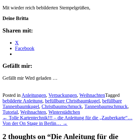
Mit wieder reich bebilderten Stempelgrüßen,
Deine Britta
Sharen mit:
X
Facebook
Gefällt mir:
Gefällt mir
Wird geladen …
Posted in
Anleitungen
,
Verpackungen
,
Weihnachten
Tagged
bebilderte Anleitung
,
befüllbare Christbaumkugel
,
befüllbare
Tannenbaumkugel
,
Christbaumschmuck
,
Tannenbaumschmuck
,
Tutorial
,
Weihnachten
,
Winterstädtchen
Post
←
Tolle Kartentechnik!!! – die Anleitung für die „Zauberkarte“…
Von der On Stage in Berlin…
→
navigation
2 thoughts on “
Die Anleitung für die