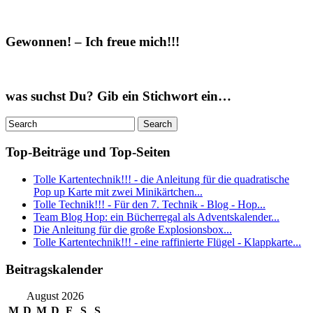
Gewonnen! – Ich freue mich!!!
was suchst Du? Gib ein Stichwort ein…
Top-Beiträge und Top-Seiten
Tolle Kartentechnik!!! - die Anleitung für die quadratische
Pop up Karte mit zwei Minikärtchen...
Tolle Technik!!! - Für den 7. Technik - Blog - Hop...
Team Blog Hop: ein Bücherregal als Adventskalender...
Die Anleitung für die große Explosionsbox...
Tolle Kartentechnik!!! - eine raffinierte Flügel - Klappkarte...
Beitragskalender
August 2026
M
D
M
D
F
S
S