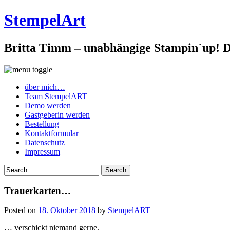
StempelArt
Britta Timm – unabhängige Stampin´up! De
über mich…
Team StempelART
Demo werden
Gastgeberin werden
Bestellung
Kontaktformular
Datenschutz
Impressum
Trauerkarten…
Posted on
18. Oktober 2018
by
StempelART
… verschickt niemand gerne.