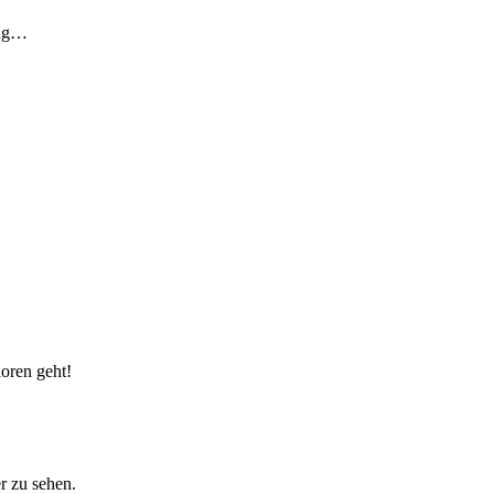
ung…
loren geht!
r zu sehen.