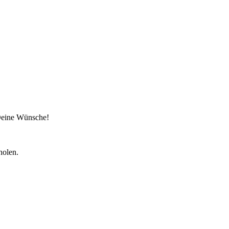
 Deine Wünsche!
holen.