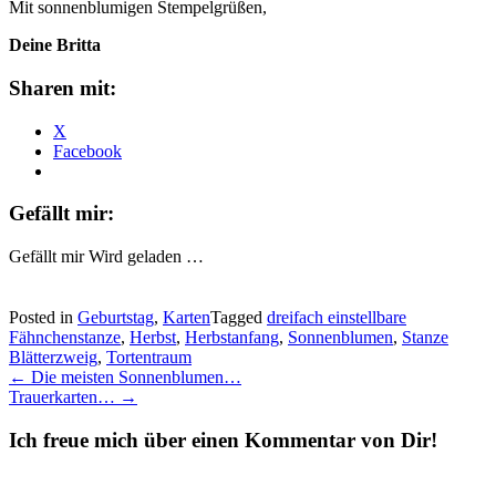
Mit sonnenblumigen Stempelgrüßen,
Deine Britta
Sharen mit:
X
Facebook
Gefällt mir:
Gefällt mir
Wird geladen …
Posted in
Geburtstag
,
Karten
Tagged
dreifach einstellbare
Fähnchenstanze
,
Herbst
,
Herbstanfang
,
Sonnenblumen
,
Stanze
Blätterzweig
,
Tortentraum
Post
←
Die meisten Sonnenblumen…
Trauerkarten…
→
navigation
Ich freue mich über einen Kommentar von Dir!