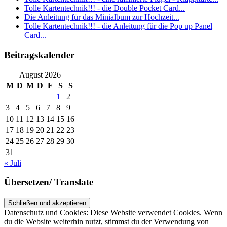
Tolle Kartentechnik!!! - die Double Pocket Card...
Die Anleitung für das Minialbum zur Hochzeit...
Tolle Kartentechnik!!! - die Anleitung für die Pop up Panel
Card...
Beitragskalender
August 2026
M
D
M
D
F
S
S
1
2
3
4
5
6
7
8
9
10
11
12
13
14
15
16
17
18
19
20
21
22
23
24
25
26
27
28
29
30
31
« Juli
Übersetzen/ Translate
Datenschutz und Cookies: Diese Website verwendet Cookies. Wenn
du die Website weiterhin nutzt, stimmst du der Verwendung von