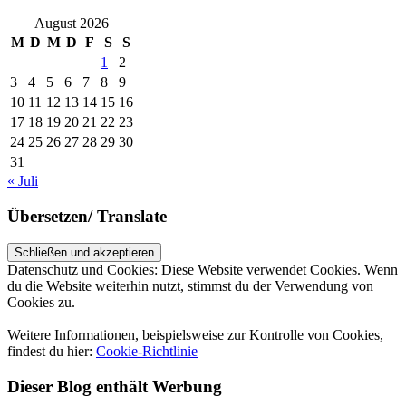
August 2026
M
D
M
D
F
S
S
1
2
3
4
5
6
7
8
9
10
11
12
13
14
15
16
17
18
19
20
21
22
23
24
25
26
27
28
29
30
31
« Juli
Übersetzen/ Translate
Datenschutz und Cookies: Diese Website verwendet Cookies. Wenn
du die Website weiterhin nutzt, stimmst du der Verwendung von
Cookies zu.
Weitere Informationen, beispielsweise zur Kontrolle von Cookies,
findest du hier:
Cookie-Richtlinie
Dieser Blog enthält Werbung