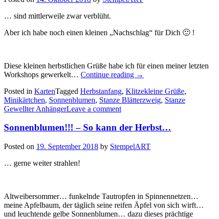
… sind mittlerweile zwar verblüht.
Aber ich habe noch einen kleinen „Nachschlag“ für Dich 🙂 !
Diese kleinen herbstlichen Grüße habe ich für einen meiner letzten
„Die
Workshops gewerkelt…
Continue reading
→
meisten
Posted in
Karten
Tagged
Herbstanfang
,
Klitzekleine Grüße
,
Sonnenblumen…“
Minikärtchen
,
Sonnenblumen
,
Stanze Blätterzweig
,
Stanze
Gewellter Anhänger
Leave a comment
Sonnenblumen!!! – So kann der Herbst…
Posted on
19. September 2018
by
StempelART
… gerne weiter strahlen!
Altweibersommer… funkelnde Tautropfen in Spinnennetzen…
meine Apfelbaum, der täglich seine reifen Äpfel von sich wirft…
und leuchtende gelbe Sonnenblumen… dazu dieses prächtige