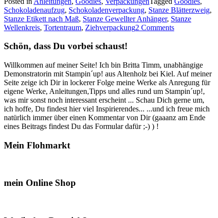
Posted in
Anleitungen
,
Goodies
,
Verpackungen
Tagged
Goodies
,
Schokoladenaufzüge
Schokoladenaufzug
,
Schokoladenverpackung
,
Stanze Blätterzweig
,
mit
Stanze Etikett nach Maß
,
Stanze Gewellter Anhänger
,
Stanze
Anleitung…“
Wellenkreis
,
Tortentraum
,
Ziehverpackung
2 Comments
Schön, dass Du vorbei schaust!
Willkommen auf meiner Seite! Ich bin Britta Timm, unabhängige
Demonstratorin mit Stampin´up! aus Altenholz bei Kiel. Auf meiner
Seite zeige ich Dir in lockerer Folge meine Werke als Anregung für
eigene Werke, Anleitungen,Tipps und alles rund um Stampin´up!,
was mir sonst noch interessant erscheint ... Schau Dich gerne um,
ich hoffe, Du findest hier viel Inspirierendes... ...und ich freue mich
natürlich immer über einen Kommentar von Dir (gaaanz am Ende
eines Beitrags findest Du das Formular dafür ;-) ) !
Mein Flohmarkt
mein Online Shop