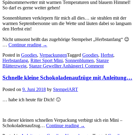
Spätsommerwetter mit warmen Temperaturen und blauem Himmel!
So darf es gerne weiter gehen!
Sonnenblumen verkörpern für mich all dies… sie strahlen mit der
warmen Septembersonne um die Wette und läuten dabei so langsam
den Herbst ein!
Nicht umsonst heißt das zugehörige Stempelset „Herbstanfang“ 😉
„Sonnenblumen!!!
…
Continue reading
→
–
Posted in
Goodies
,
Verpackungen
Tagged
Goodies
,
Herbst
,
So
Herbstanfang
,
Ritter Sport Mini
,
Sonnenblumen
,
Stanze
kann
Blätterzweig
,
Stanze Gewellter Anhänger
1 Comment
der
Herbst…“
Schnelle kleine Schokoladenaufzüge mit Anleitung…
Posted on
9. Juni 2018
by
StempelART
… habe ich heute für Dich! 🙂
In dieser kleinen schnellen Verpackung verbirgt sich ein Mini –
„Schnelle
Schokoladenaufzug…
Continue reading
→
kleine