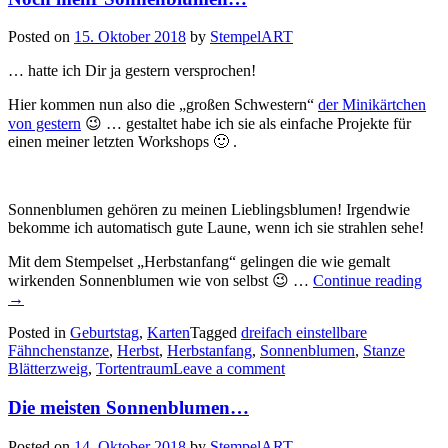
Posted on
15. Oktober 2018
by
StempelART
… hatte ich Dir ja gestern versprochen!
Hier kommen nun also die „großen Schwestern“
der Minikärtchen
von gestern
😉 … gestaltet habe ich sie als einfache Projekte für
einen meiner letzten Workshops 🙂 .
Sonnenblumen gehören zu meinen Lieblingsblumen! Irgendwie
bekomme ich automatisch gute Laune, wenn ich sie strahlen sehe!
Mit dem Stempelset „Herbstanfang“ gelingen die wie gemalt
„No
wirkenden Sonnenblumen wie von selbst 😉 …
Continue reading
meh
→
Son
Posted in
Geburtstag
,
Karten
Tagged
dreifach einstellbare
Fähnchenstanze
,
Herbst
,
Herbstanfang
,
Sonnenblumen
,
Stanze
Blätterzweig
,
Tortentraum
Leave a comment
Die meisten Sonnenblumen…
Posted on
14. Oktober 2018
by
StempelART