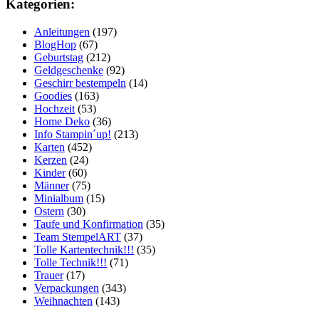
Kategorien:
Anleitungen
(197)
BlogHop
(67)
Geburtstag
(212)
Geldgeschenke
(92)
Geschirr bestempeln
(14)
Goodies
(163)
Hochzeit
(53)
Home Deko
(36)
Info Stampin´up!
(213)
Karten
(452)
Kerzen
(24)
Kinder
(60)
Männer
(75)
Minialbum
(15)
Ostern
(30)
Taufe und Konfirmation
(35)
Team StempelART
(37)
Tolle Kartentechnik!!!
(35)
Tolle Technik!!!
(71)
Trauer
(17)
Verpackungen
(343)
Weihnachten
(143)