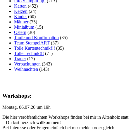
Info Stampin´up!
(213)
Karten
(452)
Kerzen
(24)
Kinder
(60)
Männer
(75)
Minialbum
(15)
Ostern
(30)
Taufe und Konfirmation
(35)
Team StempelART
(37)
Tolle Kartentechnik!!!
(35)
Tolle Technik!!!
(71)
Trauer
(17)
Verpackungen
(343)
Weihnachten
(143)
Workshops:
Montag, 06.07.26 um 19h
Die hier veröffentlichten Workshops finden bei mir in Altenholz statt
– Du bist herzlich willkommen!
Bei Interesse oder Fragen einfach bei mir melden oder gleich