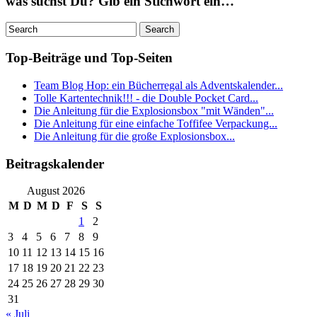
was suchst Du? Gib ein Stichwort ein…
Top-Beiträge und Top-Seiten
Team Blog Hop: ein Bücherregal als Adventskalender...
Tolle Kartentechnik!!! - die Double Pocket Card...
Die Anleitung für die Explosionsbox "mit Wänden"...
Die Anleitung für eine einfache Toffifee Verpackung...
Die Anleitung für die große Explosionsbox...
Beitragskalender
August 2026
M
D
M
D
F
S
S
1
2
3
4
5
6
7
8
9
10
11
12
13
14
15
16
17
18
19
20
21
22
23
24
25
26
27
28
29
30
31
« Juli