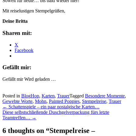
Soweit für heute… bis bald wieder hier!
Mit reiselustigen Stempelgrüßen,
Deine Britta
Sharen mit:
X
Facebook
Gefällt mir:
Gefällt mir
Wird geladen …
Posted in
BlogHop
,
Karten
,
Trauer
Tagged
Besondere Momente
,
Gewebte Worte
,
Mohn
,
Painted Poppies
,
Stempelreise
,
Trauer
Post
←
Schattenspiele – ein paar nostalgische Karten…
Diese selbstschließende Duschgelverpackung fürs letzte
navigation
Teamtreffen…
→
6 thoughts on “
Stempelreise –