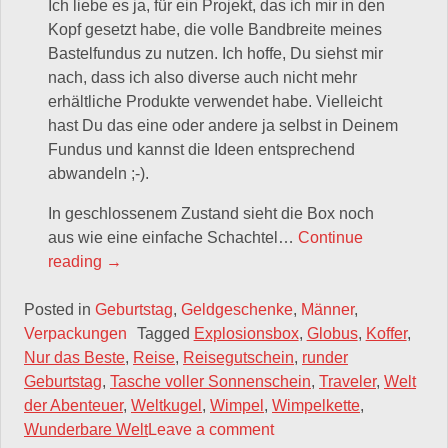
Ich liebe es ja, für ein Projekt, das ich mir in den
Kopf gesetzt habe, die volle Bandbreite meines
Bastelfundus zu nutzen. Ich hoffe, Du siehst mir
nach, dass ich also diverse auch nicht mehr
erhältliche Produkte verwendet habe. Vielleicht
hast Du das eine oder andere ja selbst in Deinem
Fundus und kannst die Ideen entsprechend
abwandeln ;-).
In geschlossenem Zustand sieht die Box noch
aus wie eine einfache Schachtel…
Continue
„Die Explosionsbox zum 80. Geburtstag…“
reading
→
Posted in
Geburtstag
,
Geldgeschenke
,
Männer
,
Verpackungen
Tagged
Explosionsbox
,
Globus
,
Koffer
,
Nur das Beste
,
Reise
,
Reisegutschein
,
runder
Geburtstag
,
Tasche voller Sonnenschein
,
Traveler
,
Welt
der Abenteuer
,
Weltkugel
,
Wimpel
,
Wimpelkette
,
Wunderbare Welt
Leave a comment