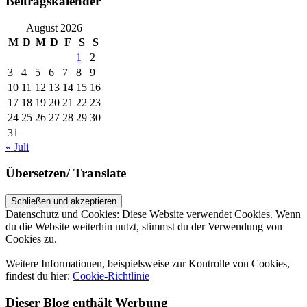
Beitragskalender
August 2026
M
D
M
D
F
S
S
1
2
3
4
5
6
7
8
9
10
11
12
13
14
15
16
17
18
19
20
21
22
23
24
25
26
27
28
29
30
31
« Juli
Übersetzen/ Translate
Datenschutz und Cookies: Diese Website verwendet Cookies. Wenn
du die Website weiterhin nutzt, stimmst du der Verwendung von
Cookies zu.
Weitere Informationen, beispielsweise zur Kontrolle von Cookies,
findest du hier:
Cookie-Richtlinie
Dieser Blog enthält Werbung