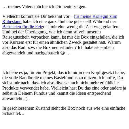
… meines Vaters möchte ich Dir heute zeigen.
Vielleicht kommt sie Dir bekannt vor –
für meine Kollegin zum
Ruhestand
habe ich eine ganz ähnliche gebastelt! Während der
Basteleien für die Feie
r ist mir eine wenig die Zeit weg gelaufen…
Und bei der Überlegung, wie ich denn stilvoll unseren
Reisegutschein verpacken kann, ist mir die Box eingefallen, die ich
vor Kurzem erst für einen ähnlichen Zweck gestaltet hatt. Warum
also das Rad bzw. die Box neu erfinden? Ich habe sie einfach
abgewandelt und nachgebastelt 😉 …
Ich liebe es ja, für ein Projekt, das ich mir in den Kopf gesetzt habe,
die volle Bandbreite meines Bastelfundus zu nutzen. Ich hoffe, Du
siehst mir nach, dass ich also diverse auch nicht mehr erhältliche
Produkte verwendet habe. Vielleicht hast Du das eine oder andere ja
selbst in Deinem Fundus und kannst die Ideen entsprechend
abwandeln ;-).
In geschlossenem Zustand sieht die Box noch aus wie eine einfache
Schachtel…