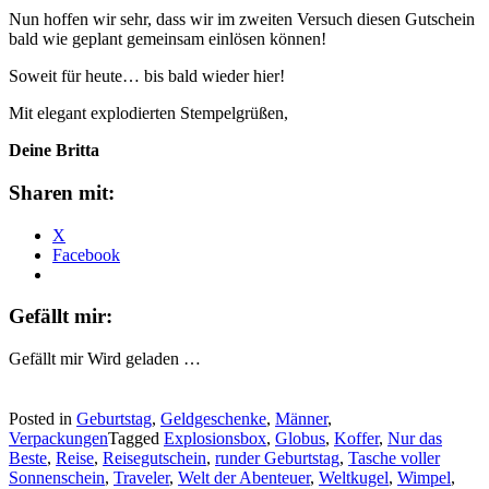
Nun hoffen wir sehr, dass wir im zweiten Versuch diesen Gutschein
bald wie geplant gemeinsam einlösen können!
Soweit für heute… bis bald wieder hier!
Mit elegant explodierten Stempelgrüßen,
Deine Britta
Sharen mit:
X
Facebook
Gefällt mir:
Gefällt mir
Wird geladen …
Posted in
Geburtstag
,
Geldgeschenke
,
Männer
,
Verpackungen
Tagged
Explosionsbox
,
Globus
,
Koffer
,
Nur das
Beste
,
Reise
,
Reisegutschein
,
runder Geburtstag
,
Tasche voller
Sonnenschein
,
Traveler
,
Welt der Abenteuer
,
Weltkugel
,
Wimpel
,