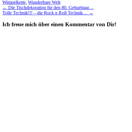
Wimpelkette
,
Wunderbare Welt
Post
←
Die Tischdekoration für den 80. Geburtstag…
Tolle Technik!!! – die Rock n Roll Technik…
→
navigation
Ich freue mich über einen Kommentar von Dir!