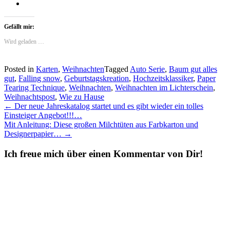
Gefällt mir:
Wird geladen …
Posted in
Karten
,
Weihnachten
Tagged
Auto Serie
,
Baum gut alles
gut
,
Falling snow
,
Geburtstagskreation
,
Hochzeitsklassiker
,
Paper
Tearing Technique
,
Weihnachten
,
Weihnachten im Lichterschein
,
Weihnachtspost
,
Wie zu Hause
Post
←
Der neue Jahreskatalog startet und es gibt wieder ein tolles
Einsteiger Angebot!!!…
navigation
Mit Anleitung: Diese großen Milchtüten aus Farbkarton und
Designerpapier…
→
Ich freue mich über einen Kommentar von Dir!