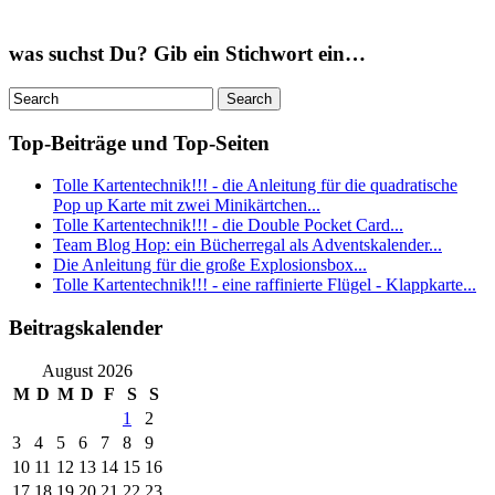
was suchst Du? Gib ein Stichwort ein…
Top-Beiträge und Top-Seiten
Tolle Kartentechnik!!! - die Anleitung für die quadratische
Pop up Karte mit zwei Minikärtchen...
Tolle Kartentechnik!!! - die Double Pocket Card...
Team Blog Hop: ein Bücherregal als Adventskalender...
Die Anleitung für die große Explosionsbox...
Tolle Kartentechnik!!! - eine raffinierte Flügel - Klappkarte...
Beitragskalender
August 2026
M
D
M
D
F
S
S
1
2
3
4
5
6
7
8
9
10
11
12
13
14
15
16
17
18
19
20
21
22
23