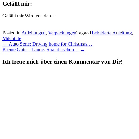
Gefällt mir:
Gefällt mir
Wird geladen …
Posted in
Anleitungen
,
Verpackungen
Tagged
bebilderte Anleitung
,
Milchtüte
Post
←
Auto Serie: Driving home for Christmas…
Kleine Gute – Laune- Strandtaschen…
→
navigation
Ich freue mich über einen Kommentar von Dir!