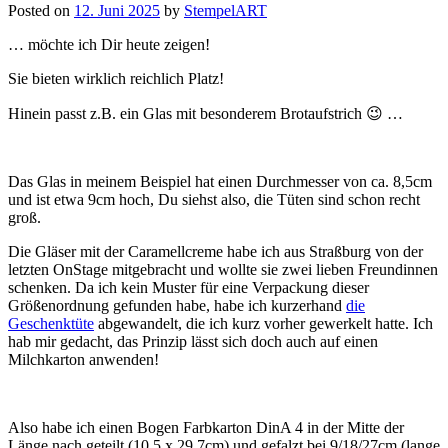
Posted on
12. Juni 2025
by
StempelART
… möchte ich Dir heute zeigen!
Sie bieten wirklich reichlich Platz!
Hinein passt z.B. ein Glas mit besonderem Brotaufstrich 😉 …
Das Glas in meinem Beispiel hat einen Durchmesser von ca. 8,5cm
und ist etwa 9cm hoch, Du siehst also, die Tüten sind schon recht
groß.
Die Gläser mit der Caramellcreme habe ich aus Straßburg von der
letzten OnStage mitgebracht und wollte sie zwei lieben Freundinnen
schenken. Da ich kein Muster für eine Verpackung dieser
Größenordnung gefunden habe, habe ich kurzerhand
die
Geschenktüte
abgewandelt, die ich kurz vorher gewerkelt hatte. Ich
hab mir gedacht, das Prinzip lässt sich doch auch auf einen
Milchkarton anwenden!
Also habe ich einen Bogen Farbkarton DinA 4 in der Mitte der
Länge nach geteilt (10,5 x 29,7cm) und gefalzt bei 9/18/27cm (lange