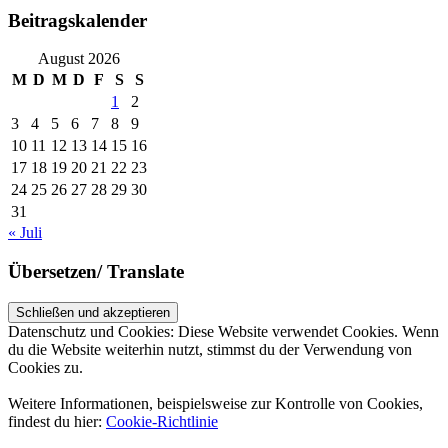
Beitragskalender
August 2026
M
D
M
D
F
S
S
1
2
3
4
5
6
7
8
9
10
11
12
13
14
15
16
17
18
19
20
21
22
23
24
25
26
27
28
29
30
31
« Juli
Übersetzen/ Translate
Datenschutz und Cookies: Diese Website verwendet Cookies. Wenn
du die Website weiterhin nutzt, stimmst du der Verwendung von
Cookies zu.
Weitere Informationen, beispielsweise zur Kontrolle von Cookies,
findest du hier:
Cookie-Richtlinie