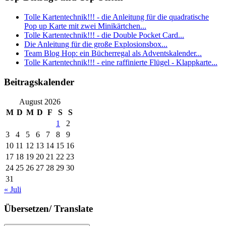
Tolle Kartentechnik!!! - die Anleitung für die quadratische
Pop up Karte mit zwei Minikärtchen...
Tolle Kartentechnik!!! - die Double Pocket Card...
Die Anleitung für die große Explosionsbox...
Team Blog Hop: ein Bücherregal als Adventskalender...
Tolle Kartentechnik!!! - eine raffinierte Flügel - Klappkarte...
Beitragskalender
August 2026
M
D
M
D
F
S
S
1
2
3
4
5
6
7
8
9
10
11
12
13
14
15
16
17
18
19
20
21
22
23
24
25
26
27
28
29
30
31
« Juli
Übersetzen/ Translate