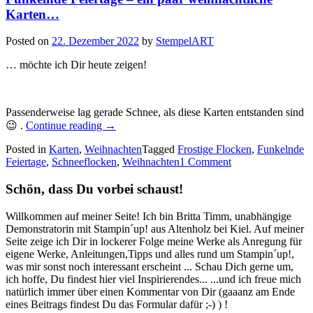
Karten…
Posted on
22. Dezember 2022
by
StempelART
… möchte ich Dir heute zeigen!
Passenderweise lag gerade Schnee, als diese Karten entstanden sind
„Funkelnde
😉 .
Continue reading
→
Feiertage
Posted in
Karten
,
Weihnachten
–
Tagged
Frostige Flocken
,
Funkelnde
Feiertage
,
Schneeflocken
ein
,
Weihnachten
1 Comment
paar
weihnachtliche
Schön, dass Du vorbei schaust!
Karten…“
Willkommen auf meiner Seite! Ich bin Britta Timm, unabhängige
Demonstratorin mit Stampin´up! aus Altenholz bei Kiel. Auf meiner
Seite zeige ich Dir in lockerer Folge meine Werke als Anregung für
eigene Werke, Anleitungen,Tipps und alles rund um Stampin´up!,
was mir sonst noch interessant erscheint ... Schau Dich gerne um,
ich hoffe, Du findest hier viel Inspirierendes... ...und ich freue mich
natürlich immer über einen Kommentar von Dir (gaaanz am Ende
eines Beitrags findest Du das Formular dafür ;-) ) !