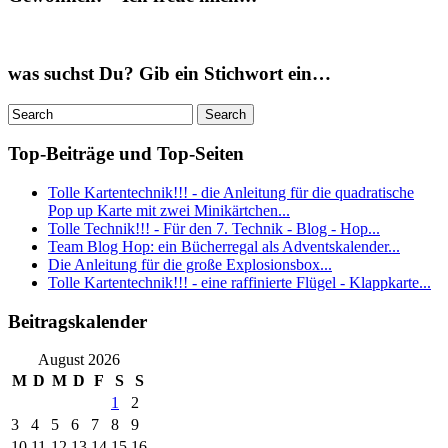
was suchst Du? Gib ein Stichwort ein…
Top-Beiträge und Top-Seiten
Tolle Kartentechnik!!! - die Anleitung für die quadratische
Pop up Karte mit zwei Minikärtchen...
Tolle Technik!!! - Für den 7. Technik - Blog - Hop...
Team Blog Hop: ein Bücherregal als Adventskalender...
Die Anleitung für die große Explosionsbox...
Tolle Kartentechnik!!! - eine raffinierte Flügel - Klappkarte...
Beitragskalender
August 2026
M
D
M
D
F
S
S
1
2
3
4
5
6
7
8
9
10
11
12
13
14
15
16