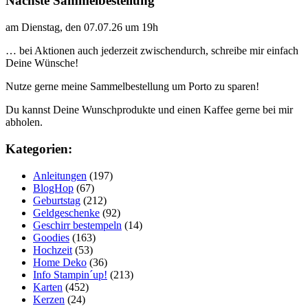
Nächste Sammelbestellung
am Dienstag, den 07.07.26 um 19h
… bei Aktionen auch jederzeit zwischendurch, schreibe mir einfach
Deine Wünsche!
Nutze gerne meine Sammelbestellung um Porto zu sparen!
Du kannst Deine Wunschprodukte und einen Kaffee gerne bei mir
abholen.
Kategorien:
Anleitungen
(197)
BlogHop
(67)
Geburtstag
(212)
Geldgeschenke
(92)
Geschirr bestempeln
(14)
Goodies
(163)
Hochzeit
(53)
Home Deko
(36)
Info Stampin´up!
(213)
Karten
(452)
Kerzen
(24)