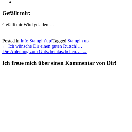
Gefällt mir:
Gefällt mir
Wird geladen …
Posted in
Info Stampin´up!
Tagged
Stampin up
Post
←
Ich wünsche Dir einen guten Rutsch!…
Die Anleitung zum Gutscheintäschchen…
→
navigation
Ich freue mich über einen Kommentar von Dir!