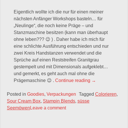
Eigentlich wollte ich die nur für einen meiner
nächsten Anfänger Workshops basteln… für
„Neulinge“, die noch keine Präge – und
Stanzmaschine besitzen (kann man überhaupt
ohne leben??? 😉 ) . Daher habe ich mich für
eine schlichte Ausführung entschieden und nur
zwei Kreis Handstanzen verwendet und die
Sprüche auf einen Reststreifen Granitgrau
gestempelt und mit Dimensionals aufgeklebt…
und gemerkt, es geht auch mal ohne die
„Sourcream Boxe
Prägemaschine 😉 .
Continue reading
→
Posted in
Goodies
,
Verpackungen
Tagged
Colorieren
,
Sour Cream Box
,
Stampin Blends
,
süsse
Seemöwen
Leave a comment