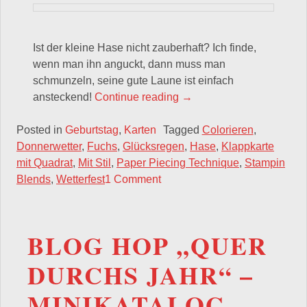
Ist der kleine Hase nicht zauberhaft? Ich finde,
wenn man ihn anguckt, dann muss man
schmunzeln, seine gute Laune ist einfach
„Wetterfest – Lass uns d
ansteckend!
Continue reading
→
Posted in
Geburtstag
,
Karten
Tagged
Colorieren
,
Donnerwetter
,
Fuchs
,
Glücksregen
,
Hase
,
Klappkarte
mit Quadrat
,
Mit Stil
,
Paper Piecing Technique
,
Stampin
Blends
,
Wetterfest
1 Comment
BLOG HOP „QUER
DURCHS JAHR“ –
MINIKATALOG