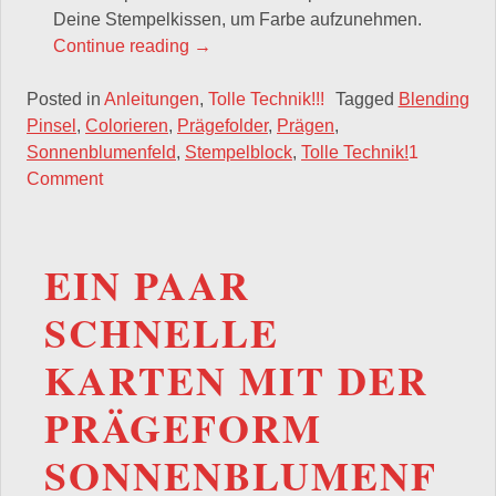
Deine Stempelkissen, um Farbe aufzunehmen.
„Tolle Technik!!! – geprägtes Papier 
Continue reading
→
Posted in
Anleitungen
,
Tolle Technik!!!
Tagged
Blending
Pinsel
,
Colorieren
,
Prägefolder
,
Prägen
,
Sonnenblumenfeld
,
Stempelblock
,
Tolle Technik!
1
Comment
EIN PAAR
SCHNELLE
KARTEN MIT DER
PRÄGEFORM
SONNENBLUMENF