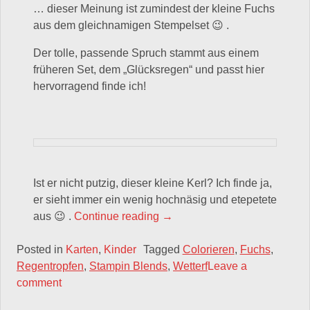
… dieser Meinung ist zumindest der kleine Fuchs
aus dem gleichnamigen Stempelset 😉 .
Der tolle, passende Spruch stammt aus einem
früheren Set, dem „Glücksregen“ und passt hier
hervorragend finde ich!
Ist er nicht putzig, dieser kleine Kerl? Ich finde ja,
er sieht immer ein wenig hochnäsig und etepetete
„Wahre Freundschaft ist wetter
aus 😉 .
Continue reading
→
Posted in
Karten
,
Kinder
Tagged
Colorieren
,
Fuchs
,
Regentropfen
,
Stampin Blends
,
Wetterf
Leave a
comment