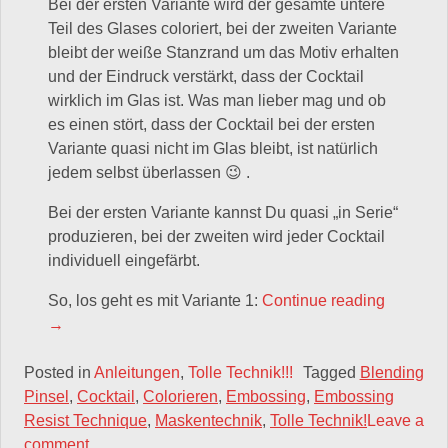
Bei der ersten Variante wird der gesamte untere
Teil des Glases coloriert, bei der zweiten Variante
bleibt der weiße Stanzrand um das Motiv erhalten
und der Eindruck verstärkt, dass der Cocktail
wirklich im Glas ist. Was man lieber mag und ob
es einen stört, dass der Cocktail bei der ersten
Variante quasi nicht im Glas bleibt, ist natürlich
jedem selbst überlassen 😉 .
Bei der ersten Variante kannst Du quasi „in Serie“
produzieren, bei der zweiten wird jeder Cocktail
individuell eingefärbt.
„Tolle T
So, los geht es mit Variante 1:
Continue reading
→
Posted in
Anleitungen
,
Tolle Technik!!!
Tagged
Blending
Pinsel
,
Cocktail
,
Colorieren
,
Embossing
,
Embossing
Resist Technique
,
Maskentechnik
,
Tolle Technik!
Leave a
comment