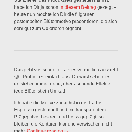
Stanzteilen des Produktsets gestalten kannst,
habe ich Dir ja schon
in diesem Beitrag
gezeigt –
heute nun möchte ich Dir die filigranen
gestempelten Blütenmotive präsentieren, die sich
sehr gut zum Colorieren eignen!
Das geht viel schneller, als es vermutlich aussieht
😉 . Probier es einfach aus, Du wirst sehen, es
entstehen immer neue, überraschende Effekte,
jede Blüte ist ein Unikat!
Ich habe die Motive zunächst in der Farbe
Espresso gestempelt und mit transparentem
Prägepulver bestreut und heiss geprägt, so
bleiben die Konturen klar und verwischen nicht
„Zauberhafte Zinnien – colorier
mehr.
Continue reading
→