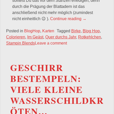
solltest Du das vor dem Stanzen erledigen, denn
durch die Prägung der Blattadern ist das
anschließend nicht mehr möglich (zumindest
„Blog Hop „Quer d
nicht einheitlich 😉 ).
Continue reading
→
Posted in
BlogHop
,
Karten
Tagged
Birke
,
Blog Hop
,
Colorieren
,
Im Geäst
,
Quer durchs Jahr
,
Rotkehlchen
,
Stampin Blends
Leave a comment
GESCHIRR
BESTEMPELN:
VIELE KLEINE
WASSERSCHILDKR
ÖTEN…