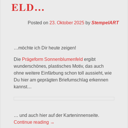
ELD…
Posted on
23. Oktober 2025
by
StempelART
…möchte ich Dir heute zeigen!
Die
Prägeform Sonnenblumenfeld
ergibt
wunderschönes, plastisches Motiv, das auch
ohne weitere Einfärbung schon toll aussieht, wie
Du hier am geprägten Briefumschlag erkennen
kannst…
… und auch hier auf der Karteninnenseite.
„Ein paar schnelle Karten mit der Pr
Continue reading
→