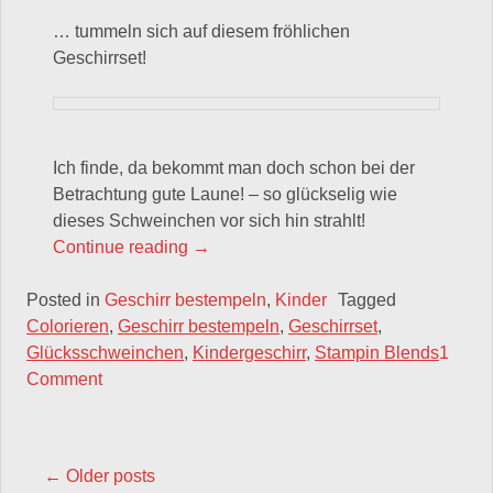
… tummeln sich auf diesem fröhlichen
Geschirrset!
Ich finde, da bekommt man doch schon bei der
Betrachtung gute Laune! – so glückselig wie
dieses Schweinchen vor sich hin strahlt!
„Geschirr bestempeln: kleine munter
Continue reading
→
Posted in
Geschirr bestempeln
,
Kinder
Tagged
Colorieren
,
Geschirr bestempeln
,
Geschirrset
,
Glücksschweinchen
,
Kindergeschirr
,
Stampin Blends
1
Comment
POSTS NAVIGATION
←
Older posts