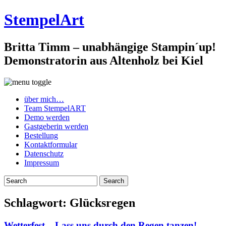
StempelArt
Britta Timm – unabhängige Stampin´up!
Demonstratorin aus Altenholz bei Kiel
über mich…
Team StempelART
Demo werden
Gastgeberin werden
Bestellung
Kontaktformular
Datenschutz
Impressum
Schlagwort:
Glücksregen
Wetterfest – Lass uns durch den Regen tanzen!…