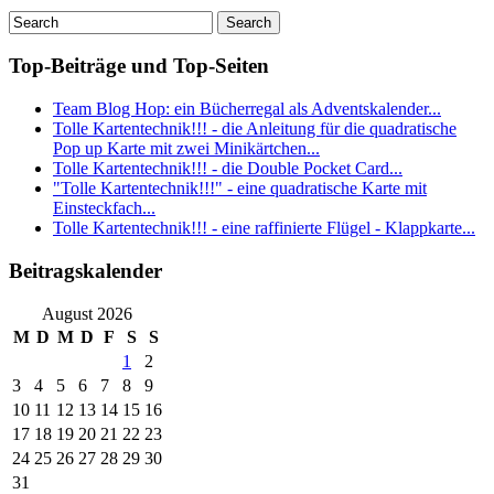
Top-Beiträge und Top-Seiten
Team Blog Hop: ein Bücherregal als Adventskalender...
Tolle Kartentechnik!!! - die Anleitung für die quadratische
Pop up Karte mit zwei Minikärtchen...
Tolle Kartentechnik!!! - die Double Pocket Card...
"Tolle Kartentechnik!!!" - eine quadratische Karte mit
Einsteckfach...
Tolle Kartentechnik!!! - eine raffinierte Flügel - Klappkarte...
Beitragskalender
August 2026
M
D
M
D
F
S
S
1
2
3
4
5
6
7
8
9
10
11
12
13
14
15
16
17
18
19
20
21
22
23
24
25
26
27
28
29
30
31