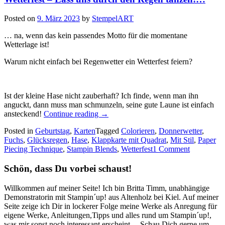
Posted on
9. März 2023
by
StempelART
… na, wenn das kein passendes Motto für die momentane
Wetterlage ist!
Warum nicht einfach bei Regenwetter ein Wetterfest feiern?
Ist der kleine Hase nicht zauberhaft? Ich finde, wenn man ihn
anguckt, dann muss man schmunzeln, seine gute Laune ist einfach
„Wetterfest
ansteckend!
Continue reading
→
–
Posted in
Geburtstag
,
Karten
Tagged
Colorieren
,
Donnerwetter
,
Lass
Fuchs
,
Glücksregen
,
Hase
,
Klappkarte mit Quadrat
,
Mit Stil
,
Paper
uns
Piecing Technique
,
Stampin Blends
,
Wetterfest
1 Comment
durch
den
Schön, dass Du vorbei schaust!
Regen
tanzen!…“
Willkommen auf meiner Seite! Ich bin Britta Timm, unabhängige
Demonstratorin mit Stampin´up! aus Altenholz bei Kiel. Auf meiner
Seite zeige ich Dir in lockerer Folge meine Werke als Anregung für
eigene Werke, Anleitungen,Tipps und alles rund um Stampin´up!,
was mir sonst noch interessant erscheint ... Schau Dich gerne um,